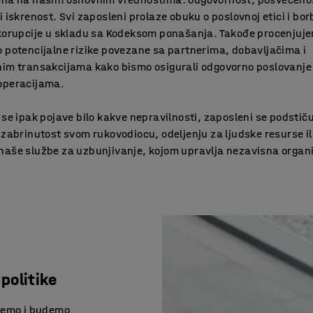
i iskrenost. Svi zaposleni prolaze obuku o poslovnoj etici i bor
korupcije u skladu sa Kodeksom ponašanja. Takođe procenjuje
 potencijalne rizike povezane sa partnerima, dobavljačima i
nim transakcijama kako bismo osigurali odgovorno poslovanje
operacijama.
 se ipak pojave bilo kakve nepravilnosti, zaposleni se podstič
 zabrinutost svom rukovodiocu, odeljenju za ljudske resurse il
aše službe za uzbunjivanje, kojom upravlja nezavisna organi
politike
ujemo i budemo