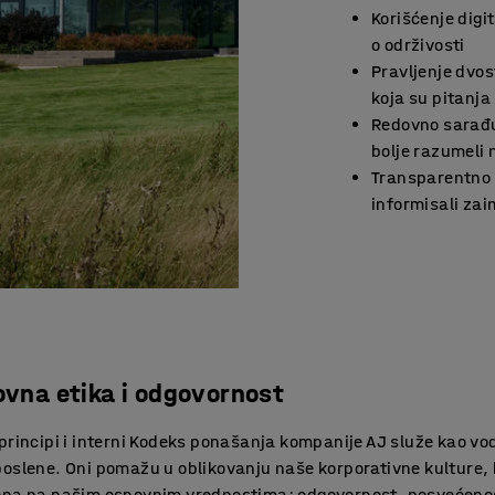
Korišćenje digi
o održivosti
Pravljenje dvos
koja su pitanja
Redovno sarađ
bolje razumeli
Transparentno 
informisali za
ovna etika i odgovornost
 principi i interni Kodeks ponašanja kompanije AJ služe kao vo
oslene. Oni pomažu u oblikovanju naše korporativne kulture, 
ena na našim osnovnim vrednostima: odgovornost, posvećeno