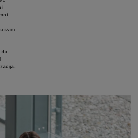
bi
mo i
 u svim
u da
i
zacija.