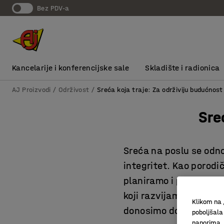
bez PDV-a
Kancelarije i konferencijske sale
Skladište i radionica
AJ Proizvodi
Održivost
Sreća koja traje: Za održiviju budućnost
Sre
Sreća na poslu se odn
integritet. Kao porod
planiramo i poslujemo.
koji razvijamo naše po
Klikom na 
donosimo doprinose odr
poboljšala
naporima.