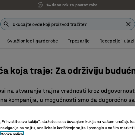
14 dana rok za povrat robe
Svlačionice i garderobe
Trpezarije
Recepcije i ulazi
ća koja traje: Za održiviju buduć
osi na stvaranje trajne vrednosti kroz odgovornost
ična kompanija, u mogućnosti smo da dugoročno sa
 Zato je održivost integrisana u našu strategiju, u
slovanje i proizvode. Time ciljamo da osiguramo d
„Prihvatite sve kukije“, slažete se sa čuvanjem kukija na vašem uređaju ka
živijoj budućnosti.
 navigacija na sajtu, analiziralo korišćenje sajta i pomoglo u našim market
Cooke policy