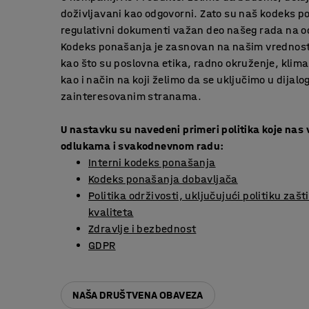
doživljavani kao odgovorni. Zato su naš kodeks p
regulativni dokumenti važan deo našeg rada na o
Kodeks ponašanja je zasnovan na našim vrednosti
kao što su poslovna etika, radno okruženje, klima
kao i način na koji želimo da se uključimo u dijal
zainteresovanim stranama.
U nastavku su navedeni primeri politika koje nas
odlukama i svakodnevnom radu:
Interni kodeks ponašanja
Kodeks ponašanja dobavljača
Politika održivosti, uključujući politiku zašt
kvaliteta
Zdravlje i bezbednost
GDPR
NAŠA DRUŠTVENA OBAVEZA