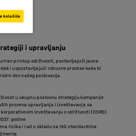
ve kolačiće
rategiji i upravljanju
iran pristup održivosti, postavljajući jasne
redak i uspostavljajući robusne procese kako bi
irodni deo našeg poslovanja.
rživost u ukupnu poslovnu strategiju kompanije
ših procesa upravljanja i izveštavanja sa
o korporativnom izveštavanju o održivosti (CSRD)
2027. godine
ena rizika i rad u skladu sa ISO standardima
džmenta