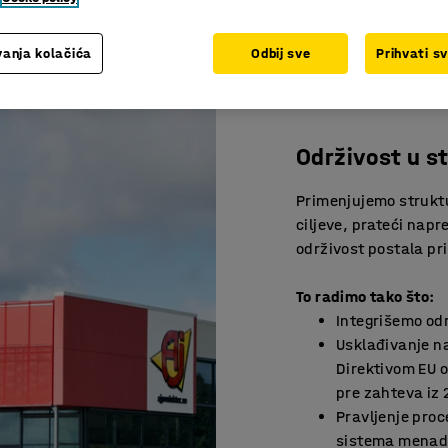
anja kolačića
Odbij sve
Prihvati s
Održivost u st
Primenjujemo struktur
ciljeve, prateći nap
održivost postala pr
To radimo tako što:
Integrišemo od
Usklađivanje na
Direktivom EU 
pre zahteva iz 
Pravljenje proc
sistema mena