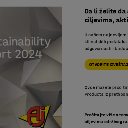
Da li želite 
ciljevima, akt
U našem najnovijem iz
klimatskih podataka i
odgovornosti i buduć
OTVORITE IZVEŠTAJ
Ovde možete pročitat
Products iz prethod
Pročitajte više o to
ciljevima održivog r