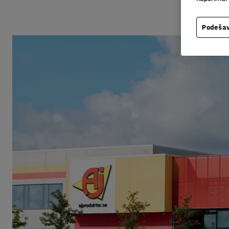
Podešav