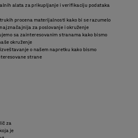
talnih alata za prikupljanje i verifikaciju podataka
trukih procena materijalnosti kako bi se razumelo
 najznačajnija za poslovanje i okruženje
ujemo sa zainteresovanim stranama kako bismo
 naše okruženje
izveštavanje o našem napretku kako bismo
interesovane strane
dič za
koja je
st,