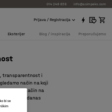
014 248 838
info@asimpeks.com
Prijava / Registracija
Eksterijer
Blog / inspiracija
Preporučujemo
nost
, transparentnost i
gledamo način na koji
pravljanje i način na
a odluke koje danas
ko bi se
inškim