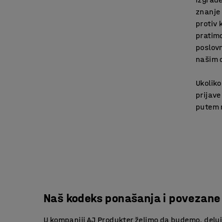
znanje 
protiv 
pratimo
poslov
našim 
Ukoliko
prijave
putem n
Naš kodeks ponašanja i povezane 
U kompaniji AJ Produkter želimo da budemo, del