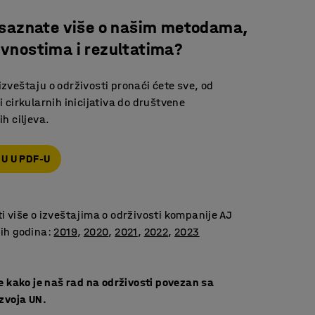
da saznate više o našim metodama,
ivnostima i rezultatima?
veštaju o održivosti pronaći ćete sve, od
 cirkularnih inicijativa do društvene
ih ciljeva.
U U PDF-U
i više o izveštajima o održivosti kompanije AJ
nih godina:
2019
,
2020
,
2021
,
2022
,
2023
me kako je naš rad na održivosti povezan sa
azvoja UN.