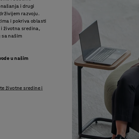
onašanja i drugi
drživijem razvoju.
ma i pokriva oblasti
 i životna sredina,
og sa našim
 vode u našim
ite životne sredine i