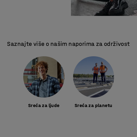
Saznajte više o našim naporima za održivost
Sreća za ljude
Sreća za planetu