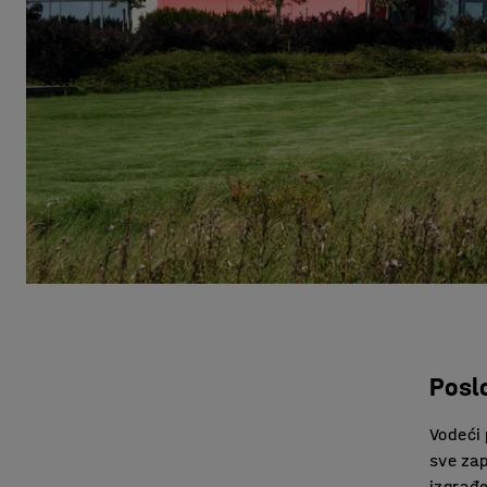
Posl
Vodeći
sve zap
izgrađ