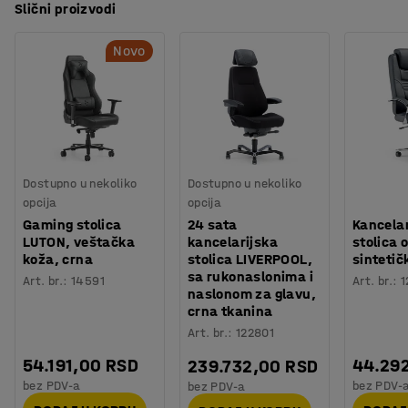
Slični proizvodi
Novo
Dostupno u nekoliko
Dostupno u nekoliko
opcija
opcija
Gaming stolica
24 sata
Kancelar
LUTON, veštačka
kancelarijska
stolica 
koža, crna
stolica LIVERPOOL,
sintetič
sa rukonaslonima i
Art. br.
:
14591
Art. br.
:
1
naslonom za glavu,
crna tkanina
Art. br.
:
122801
54.191,00 RSD
44.29
239.732,00 RSD
bez PDV-a
bez PDV-
bez PDV-a