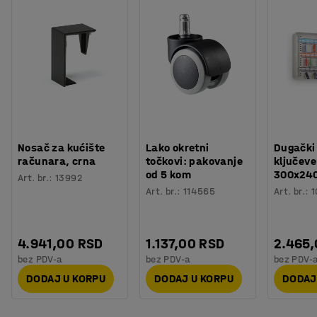
Nosač za kućište
Lako okretni
Dugački
računara, crna
točkovi: pakovanje
ključeve
od 5 kom
300x24
Art. br.
:
13992
Art. br.
:
114565
Art. br.
:
1
4.941,00 RSD
1.137,00 RSD
2.465
bez PDV-a
bez PDV-a
bez PDV-
DODAJ U KORPU
DODAJ U KORPU
DODAJ