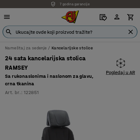
7 godina garancije
Nameštaj za sedenje
Kancelarijske stolice
24 sata kancelarijska stolica
RAMSEY
Pogledaj u AR
Sa rukonaslonima i naslonom za glavu,
crna tkanina
Art. br.
:
122851