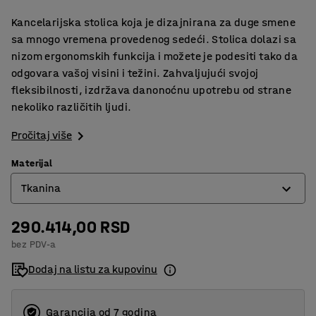
Kancelarijska stolica koja je dizajnirana za duge smene
sa mnogo vremena provedenog sedeći. Stolica dolazi sa
nizom ergonomskih funkcija i možete je podesiti tako da
odgovara vašoj visini i težini. Zahvaljujući svojoj
fleksibilnosti, izdržava danonoćnu upotrebu od strane
nekoliko različitih ljudi.
Pročitaj više
Materijal
Tkanina
290.414,00 RSD
Koža
bez PDV-a
Tkanina
Dodaj na listu za kupovinu
Garancija od 7 godina