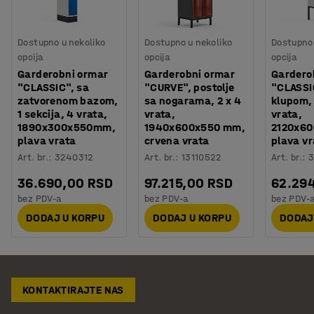
Dostupno u nekoliko
Dostupno u nekoliko
Dostupno 
opcija
opcija
opcija
Garderobni ormar
Garderobni ormar
Gardero
"CLASSIC", sa
"CURVE", postolje
"CLASSI
zatvorenom bazom,
sa nogarama, 2 x 4
klupom, 
1 sekcija, 4 vrata,
vrata,
vrata,
1890x300x550mm,
1940x600x550 mm,
2120x6
plava vrata
crvena vrata
plava vr
Art. br.
:
3240312
Art. br.
:
13110522
Art. br.
:
3
36.690,00 RSD
97.215,00 RSD
62.29
bez PDV-a
bez PDV-a
bez PDV-
DODAJ U KORPU
DODAJ U KORPU
DODAJ
KONTAKTIRAJTE NAS