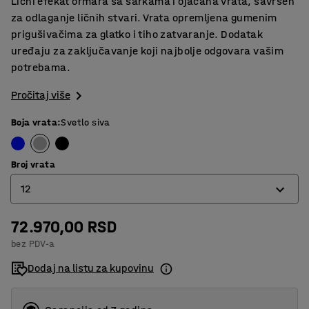
Lični efekat ormara sa šarkama i ojačana vrata, savršen
za odlaganje ličnih stvari. Vrata opremljena gumenim
prigušivačima za glatko i tiho zatvaranje. Dodatak
uređaju za zaključavanje koji najbolje odgovara vašim
potrebama.
Pročitaj više
Boja vrata
:
Svetlo siva
Broj vrata
12
72.970,00 RSD
6
bez PDV-a
12
Dodaj na listu za kupovinu
18
24