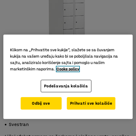
Klikom na „Prihvatite sve kukije“, slažete se sa čuvanjem
kukija na vašem uređaju kako bi se poboljšala navigacija na
sajtu, analiziralo korišćenje sajta i pomoglo u našim
marketinškim naporima.
Cooke policy
Podešavanja kolačića
Odbij sve
Prihvati sve kolačiće
Ventilacioni otvori
Visok kvalitet
Svestran