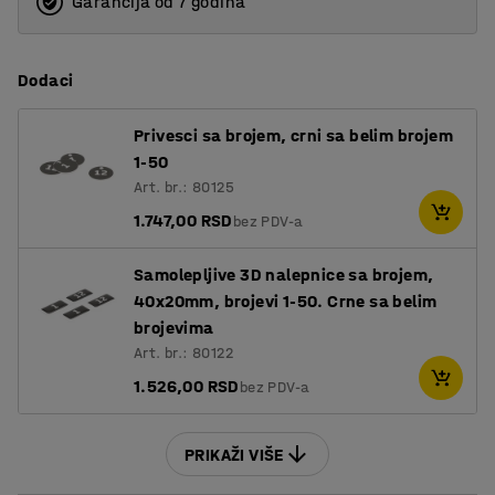
Garancija od 7 godina
Dodaci
Privesci sa brojem, crni sa belim brojem
1-50
Art. br.: 80125
1.747,00 RSD
bez PDV-a
Samolepljive 3D nalepnice sa brojem,
40x20mm, brojevi 1-50. Crne sa belim
brojevima
Art. br.: 80122
1.526,00 RSD
bez PDV-a
PRIKAŽI VIŠE