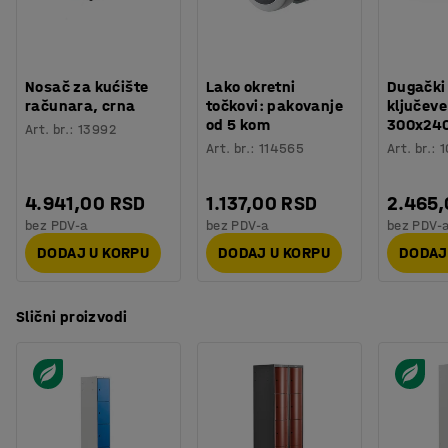
Nosač za kućište
Lako okretni
Dugački
računara, crna
točkovi: pakovanje
ključeve
od 5 kom
300x24
Art. br.
:
13992
Art. br.
:
114565
Art. br.
:
1
4.941,00 RSD
1.137,00 RSD
2.465
bez PDV-a
bez PDV-a
bez PDV-
DODAJ U KORPU
DODAJ U KORPU
DODAJ
Slični proizvodi