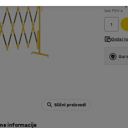
33.579
bez PDV-a
Dodaj na
Gara
Slični proizvodi
čne informacije