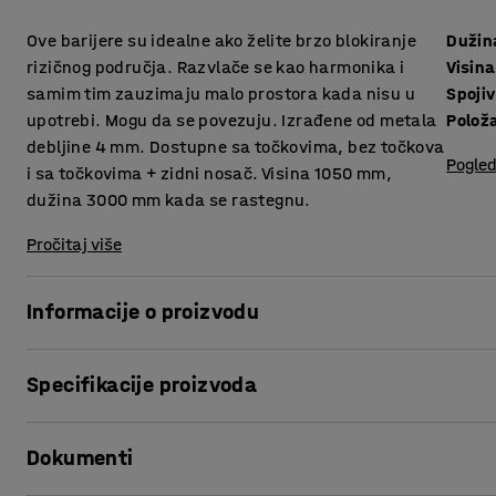
Ove barijere su idealne ako želite brzo blokiranje
Dužin
rizičnog područja. Razvlače se kao harmonika i
Visina
samim tim zauzimaju malo prostora kada nisu u
Spojiv
upotrebi. Mogu da se povezuju. Izrađene od metala
Polož
debljine 4 mm. Dostupne sa točkovima, bez točkova
Pogled
i sa točkovima + zidni nosač. Visina 1050 mm,
dužina 3000 mm kada se rastegnu.
Pročitaj više
Informacije o proizvodu
.
Specifikacije proizvoda
Dužina
:
3600
mm
Dokumenti
Visina
:
985
mm
Spojiv
:
Da