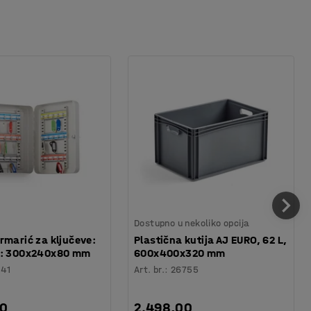
Dostupno u nekoliko opcija
rmarić za ključeve:
Plastična kutija AJ EURO, 62 L,
a: 300x240x80 mm
600x400x320 mm
141
Art. br.
:
26755
00
2.498,00