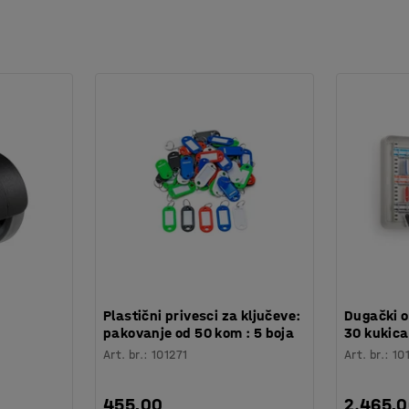
:
Plastični privesci za ključeve:
Dugački o
pakovanje od 50 kom : 5 boja
30 kukic
Art. br.
:
101271
Art. br.
:
10
455,00
2.465,