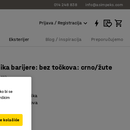
014 248 838
info@asimpeks.com
Prijava / Registracija
Eksterijer
Blog / inspiracija
Preporučujemo
ka barijere: bez točkova: crno/žute
3112
ko bi se
 se kao harmonika
inškim
sa ili bez točkova
uta
ve kolačiće