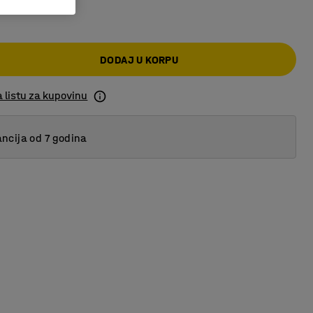
,00 RSD
DODAJ U KORPU
 listu za kupovinu
ncija od 7 godina