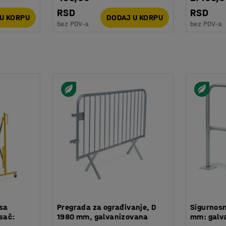
RSD
RSD
U KORPU
DODAJ U KORPU
bez PDV-a
bez PDV-a
 sa
Pregrada za ograđivanje, D
Sigurnosn
sač:
1980 mm, galvanizovana
mm: galv