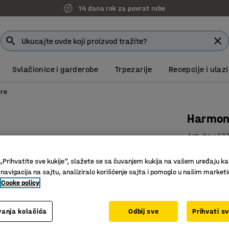
14 dana rok za povrat robe
Svlačionice i garderobe
Trpezarije
Recepcije i ulazi
ere
Harmoni
Art. br.
:
17
Barijere
„Prihvatite sve kukije“, slažete se sa čuvanjem kukija na vašem uređaju ka
Razvlače
 navigacija na sajtu, analiziralo korišćenje sajta i pomoglo u našim market
Dostupne 
Cooke policy
Boja
:
Crna/ž
anja kolačića
Odbij sve
Prihvati s