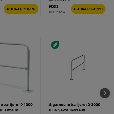
RSD
DODAJ U KORPU
DODAJ U KORPU
bez PDV-a
e barijere: D 1000
Sigurnosne barijere: D 2000
anizovane
mm: galvanizovane