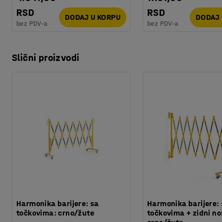
RSD
RSD
DODAJ U KORPU
DODAJ 
bez PDV-a
bez PDV-a
Slični proizvodi
Harmonika barijere: sa
Harmonika barijere:
točkovima: crno/žute
točkovima + zidni no