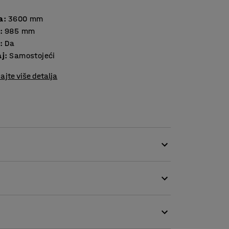
a
:
3600
mm
:
985
mm
:
Da
aj
:
Samostojeći
ajte više detalja