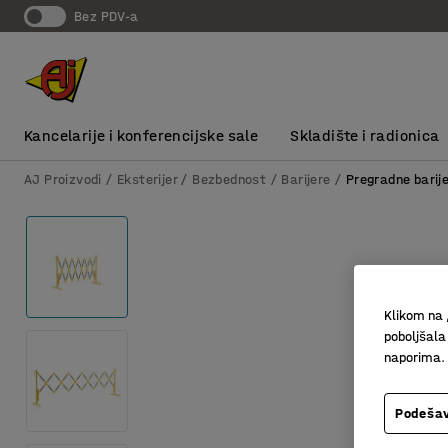
bez PDV-a
Kancelarije i konferencijske sale
Skladište i radionica
AJ Proizvodi
Eksterijer
Bezbednost
Barijere
Pregradne barij
Klikom na 
poboljšala
naporima.
Podešav