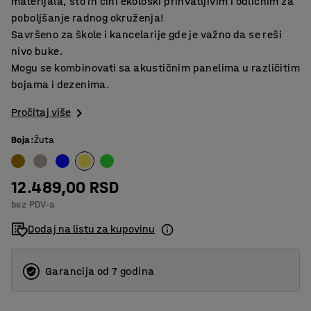
materijala, što ih čini ekološki prihvatljivim i odličnim za
poboljšanje radnog okruženja!
Savršeno za škole i kancelarije gde je važno da se reši
nivo buke.
Mogu se kombinovati sa akustičnim panelima u različitim
bojama i dezenima.
Pročitaj više
Boja
:
Žuta
12.489,00 RSD
bez PDV-a
Dodaj na listu za kupovinu
Garancija od 7 godina