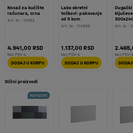
Nosač za kućište
Lako okretni
Dugački
Akustični paneli dolaze u pakovanju od 4 komada iste
računara, crna
točkovi: pakovanje
ključeve
od 5 kom
300x24
boje.
Art. br.
:
13992
Art. br.
:
114565
Art. br.
:
1
Uključena je Velcro® traka za njihovo pričvršćivanje na
zid.
4.941,00 RSD
1.137,00 RSD
2.465
bez PDV-a
bez PDV-a
bez PDV-
DODAJ U KORPU
DODAJ U KORPU
DODAJ
Slični proizvodi
Komplet