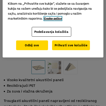
Klikom na „Prihvatite sve kukije“, slažete se sa čuvanjem
kukija na vašem uređaju kako bi se poboljšala navigacija na
sajtu, analiziralo korišćenje sajta i pomoglo u našim
marketinškim naporima.
Cooke policy
Podešavanja kolačića
Odbij sve
Prihvati sve kolačiće
Visoko kvalitetni akustični paneli
Reciklirajući PET
Za suva i vlažna okruženja
Trouglasti akustični paneli napravljeni od recikliranog