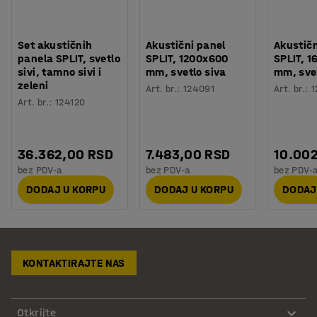
Set akustičnih
Akustični panel
Akustičn
panela SPLIT, svetlo
SPLIT, 1200x600
SPLIT, 
sivi, tamno sivi i
mm, svetlo siva
mm, svet
zeleni
Art. br.
:
124091
Art. br.
:
1
Art. br.
:
124120
36.362,00 RSD
7.483,00 RSD
10.00
bez PDV-a
bez PDV-a
bez PDV-
DODAJ U KORPU
DODAJ U KORPU
DODAJ
KONTAKTIRAJTE NAS
Otkrijte