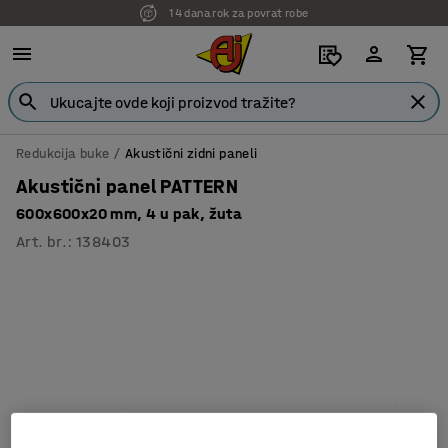
14 dana rok za povrat robe
Redukcija buke
Akustični zidni paneli
Akustični panel PATTERN
600x600x20 mm, 4 u pak, žuta
Art. br.
:
138403