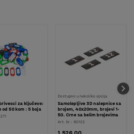
Dostupno u nekoliko opcija
privesci za ključeve:
Samolepljive 3D nalepnice sa
 od 50 kom : 5 boja
brojem, 40x20mm, brojevi 1-
50. Crne sa belim brojevima
1271
Art. br.
:
80122
1.526,00