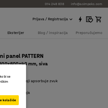
014 248 838
info@asimpeks.com
Prijava / Registracija
Eksterijer
Blog / inspiracija
Preporučujemo
ni panel PATTERN
 600x600x40 mm, siva
8512
ko bi se
stika dizajna koji apsorbuje zvuk
inškim
jući PET
 vlažna okruženja
ve kolačiće