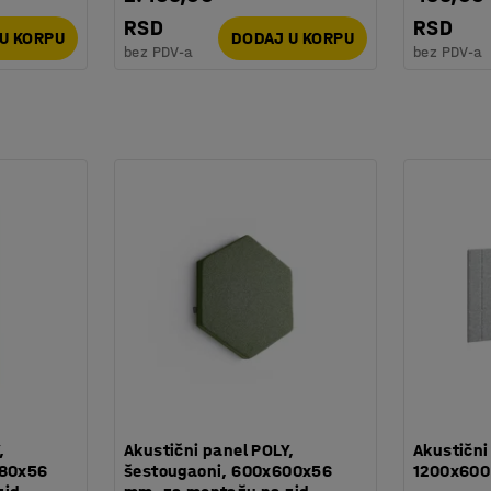
RSD
RSD
U KORPU
DODAJ U KORPU
bez PDV-a
bez PDV-a
,
Akustični panel POLY,
Akustični
180x56
šestougaoni, 600x600x56
1200x600 