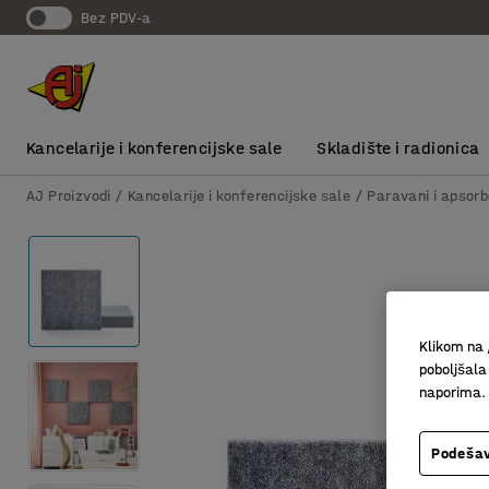
bez PDV-a
Kancelarije i konferencijske sale
Skladište i radionica
AJ Proizvodi
Kancelarije i konferencijske sale
Paravani i apsorb
Klikom na 
poboljšala
naporima.
Podešav