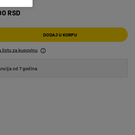
00 RSD
DODAJ U KORPU
 listu za kupovinu
ncija od 7 godina