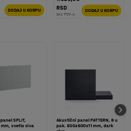
RSD
DODAJ U KORPU
DODAJ U KORPU
bez PDV-a
 panel SPLIT,
Akustični panel PATTERN, 8 u
mm, svetlo siva
pak. 600x600x11 mm, dark