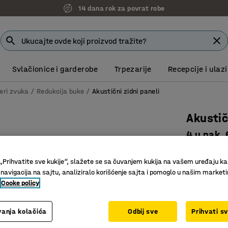
14 dana rok za povrat robe
Svlačionice i garderobe
Trpezarije
Recepcije i ulazi
eri zvuka
Redukcija buke
Akustični zidni paneli
Akustič
4 u pak.
Art. br.
:
13
„Prihvatite sve kukije“, slažete se sa čuvanjem kukija na vašem uređaju ka
Karakteri
 navigacija na sajtu, analiziralo korišćenje sajta i pomoglo u našim market
Reciklira
Cooke policy
Za suva i
anja kolačića
Odbij sve
Prihvati s
Boja
:
Siva