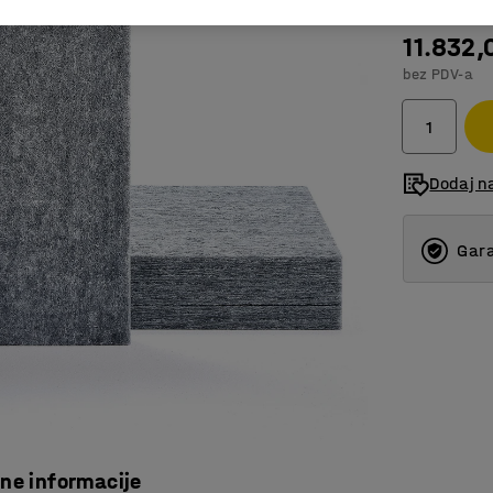
11.832,
bez PDV-a
Dodaj na
Gara
čne informacije