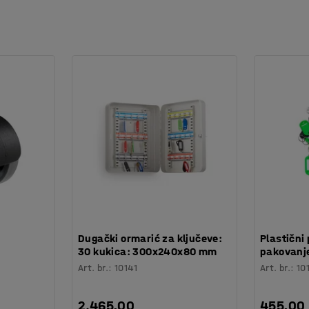
jivim izborom.
.
različitog dizajna da biste proizveli
vašeg radnog mesta.
:
Dugački ormarić za ključeve:
Plastični 
30 kukica: 300x240x80 mm
pakovanje
Art. br.
:
10141
Art. br.
:
10
2.465,00
455,00