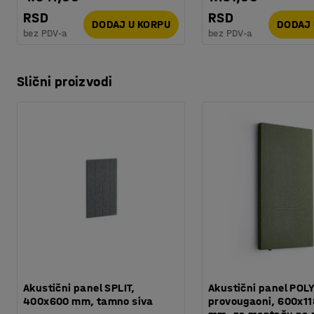
RSD
RSD
DODAJ U KORPU
DODAJ 
bez PDV-a
bez PDV-a
Slični proizvodi
Akustični panel SPLIT,
Akustični panel POLY
400x600 mm, tamno siva
provougaoni, 600x1