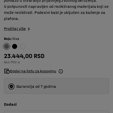
pomažu u stvaranju prijatnijeg zvučnog okruženja.
U potpunosti napravljen od recikliranog materijala koji se
može reciklirati. Podesivi kabl je uključen za kačenje sa
plafona.
Pročitaj više
Boja
:
Siva
23.444,00 RSD
bez PDV-a
Dodaj na listu za kupovinu
Garancija od 7 godina
Dodaci