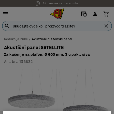
14 dana rok za povrat robe
Redukcija buke
Akustični plafonski paneli
Akustični panel SATELLITE
Za kačenje na plafon, Ø 600 mm, 3 u pak., siva
Art. br.
:
138632