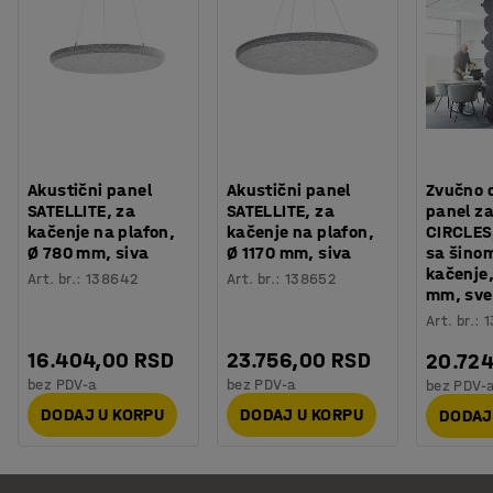
Akustični panel
Akustični panel
Zvučno 
SATELLITE, za
SATELLITE, za
panel za
kačenje na plafon,
kačenje na plafon,
CIRCLES,
Ø 780 mm, siva
Ø 1170 mm, siva
sa šino
kačenje
Art. br.
:
138642
Art. br.
:
138652
mm, sve
Art. br.
:
1
16.404,00 RSD
23.756,00 RSD
20.72
bez PDV-a
bez PDV-a
bez PDV-
DODAJ U KORPU
DODAJ U KORPU
DODAJ