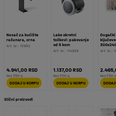
Montaža
:
Potrebno je sklapanje
kako biste ih okačili na različitim visinama.
Lako se instaliraju pomoću podesivih kablova od 1,5 m
koji se isporučuju.
Nosač za kućište
Lako okretni
Dugački
Paneli su napravljeni od recikliranog PET-a, bez upotrebe
računara, crna
točkovi: pakovanje
ključeve
od 5 kom
300x24
lepka ili vezivnog sredstva. Stoga se mogu reciklirati i
Art. br.
:
13992
Art. br.
:
114565
Art. br.
:
1
ekološki su prihvatljiv izbor.
4.941,00 RSD
1.137,00 RSD
2.465
bez PDV-a
bez PDV-a
bez PDV-
DODAJ U KORPU
DODAJ U KORPU
DODAJ
Slični proizvodi