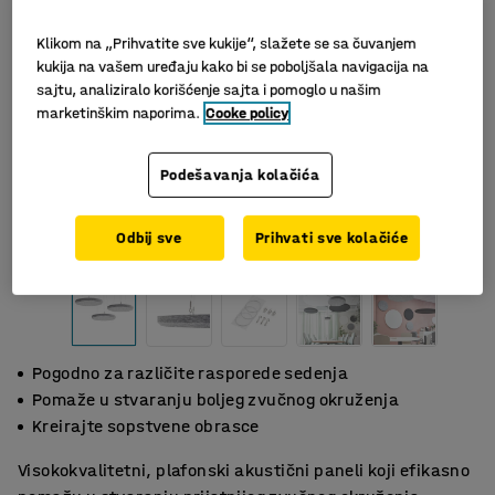
Klikom na „Prihvatite sve kukije“, slažete se sa čuvanjem
kukija na vašem uređaju kako bi se poboljšala navigacija na
sajtu, analiziralo korišćenje sajta i pomoglo u našim
marketinškim naporima.
Cooke policy
Podešavanja kolačića
Slični proizvodi
Odbij sve
Prihvati sve kolačiće
Pogodno za različite rasporede sedenja
Pomaže u stvaranju boljeg zvučnog okruženja
Kreirajte sopstvene obrasce
Visokokvalitetni, plafonski akustični paneli koji efikasno