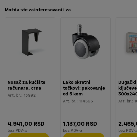
Tip rupe
:
9x9
mm
Preuzmite uputstva za održavanje
Možda ste zainteresovani i za
Opseg rupe
:
38
mm
Materijal
:
Pocinkovano
Broj komada u pakovanju
:
1
Preporučen broj osoba potrebnih za montažu
:
1
Orijentaciono vreme potrebno za montažu
:
10
Min
Težina
:
0,26
kg
Nosač za kućište
Lako okretni
Dugački
računara, crna
točkovi: pakovanje
ključeve
od 5 kom
300x24
Art. br.
:
13992
Art. br.
:
114565
Art. br.
:
1
4.941,00 RSD
1.137,00 RSD
2.465
bez PDV-a
bez PDV-a
bez PDV-