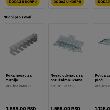
DODAJ U KORPU
DODAJ U KORPU
DODAJ
Slični proizvodi
Kuka nosač za
Nosač odvijača sa
Polica z
turpije
opružnim kukama
ploču
Art. br.
:
265408
Art. br.
:
265322
Art. br.
:
2
1.598,00 RSD
1.559,00 RSD
1.125,