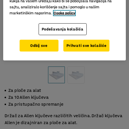
kukija na vašem uređaju kako bi se poboljšala navigacija na
sajtu, analiziralo korišćenje sajta i pomoglo u našim
marketinškim naporima.
Cooke policy
Podešavanja kolačića
Odbij sve
Prihvati sve kolačiće
Slični proizvodi
Za ploče za alat
Za 10 Allen ključeva
Za pristupačno spremanje
Držač za Allen ključeve različitih veličina.Držač ključeva
Allen je dizajniran za ploče za alat.