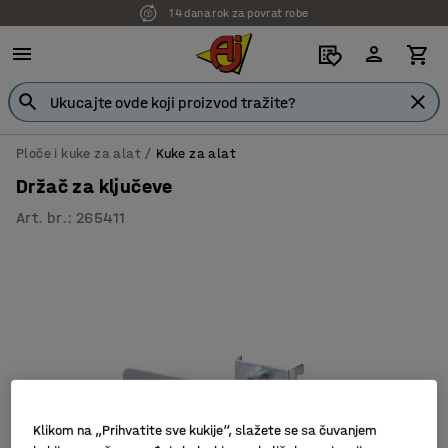
14 dana rok za povrat robe
Ploče i kuke za alat
Kuke za alat
Držač za ključeve
Art. br.
:
265411
Klikom na „Prihvatite sve kukije“, slažete se sa čuvanjem