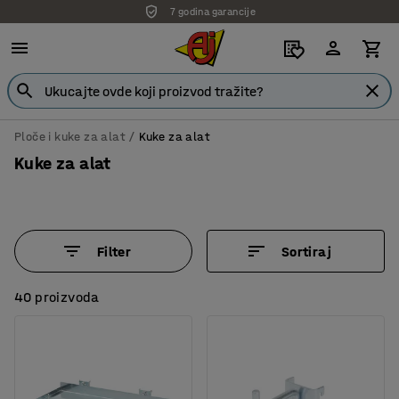
7 godina garancije
Ploče i kuke za alat
Kuke za alat
Kuke za alat
Filter
Sortiraj
40 proizvoda