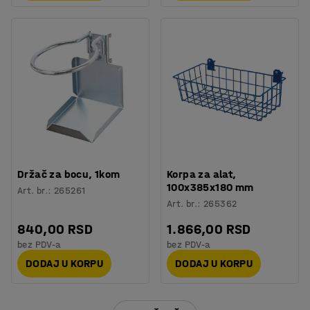
Držač za bocu, 1kom
Korpa za alat,
100x385x180 mm
Art. br.
:
265261
Art. br.
:
265362
840,00 RSD
1.866,00 RSD
bez PDV-a
bez PDV-a
DODAJ U KORPU
DODAJ U KORPU