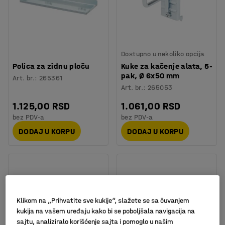
Dostupno u nekoliko opcija
Polica za zidnu ploču
Kuke za kačenje alata, 5-
pak, Ø 6x50 mm
Art. br.
:
265361
Art. br.
:
265053
1.125,00 RSD
1.061,00 RSD
bez PDV-a
bez PDV-a
DODAJ U KORPU
DODAJ U KORPU
Klikom na „Prihvatite sve kukije“, slažete se sa čuvanjem
kukija na vašem uređaju kako bi se poboljšala navigacija na
sajtu, analiziralo korišćenje sajta i pomoglo u našim