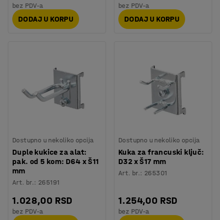
bez PDV-a
bez PDV-a
DODAJ U KORPU
DODAJ U KORPU
Dostupno u nekoliko opcija
Dostupno u nekoliko opcija
Duple kukice za alat:
Kuka za francuski ključ:
pak. od 5 kom: D64 x Š11
D32 x Š17 mm
mm
Art. br.
:
265301
Art. br.
:
265191
1.028,00 RSD
1.254,00 RSD
bez PDV-a
bez PDV-a