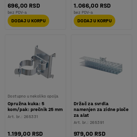
696,00 RSD
1.066,00 RSD
bez PDV-a
bez PDV-a
DODAJ U KORPU
DODAJ U KORPU
Dostupno u nekoliko opcija
Opružna kuka: 5
Držač za svrdla
kom/pak: prečnik 25 mm
namenjen za zidne ploče
za alat
Art. br.
:
265331
Art. br.
:
265391
1.199,00 RSD
979,00 RSD