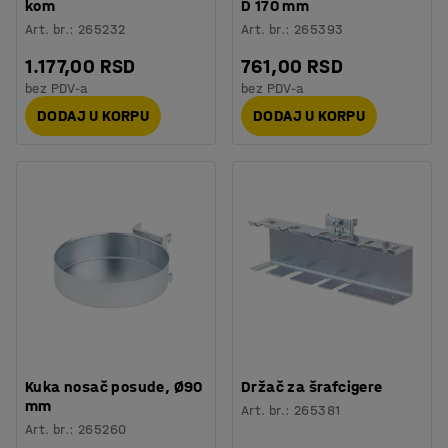
kom
D 170 mm
Art. br.
:
265232
Art. br.
:
265393
1.177,00 RSD
761,00 RSD
bez PDV-a
bez PDV-a
DODAJ U KORPU
DODAJ U KORPU
Kuka nosač posude, Ø90
Držač za šrafcigere
mm
Art. br.
:
265381
Art. br.
:
265260