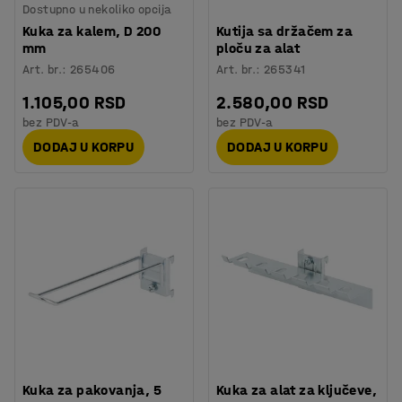
Dostupno u nekoliko opcija
Kuka za kalem, D 200
Kutija sa držačem za
mm
ploču za alat
Art. br.
:
265406
Art. br.
:
265341
1.105,00 RSD
2.580,00 RSD
bez PDV-a
bez PDV-a
DODAJ U KORPU
DODAJ U KORPU
Kuka za pakovanja, 5
Kuka za alat za ključeve,