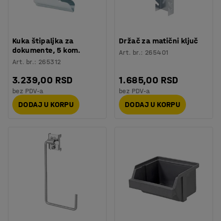
Kuka štipaljka za
Držač za matični ključ
dokumente, 5 kom.
Art. br.
:
265401
Art. br.
:
265312
3.239,00 RSD
1.685,00 RSD
bez PDV-a
bez PDV-a
DODAJ U KORPU
DODAJ U KORPU