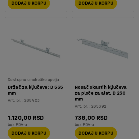
DODAJ U KORPU
DODAJ U KORPU
Dostupno u nekoliko opcija
Držač za ključeve: D 555
Nosač okastih ključeva
mm
za ploče za alat, D 250
mm
Art. br.
:
265403
Art. br.
:
265392
1.120,00 RSD
738,00 RSD
bez PDV-a
bez PDV-a
DODAJ U KORPU
DODAJ U KORPU