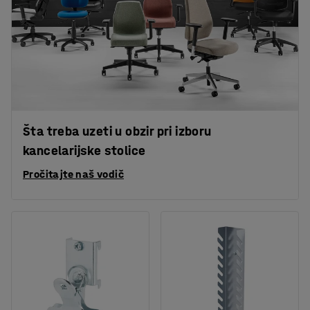
Šta treba uzeti u obzir pri izboru
kancelarijske stolice
Pročitajte naš vodič