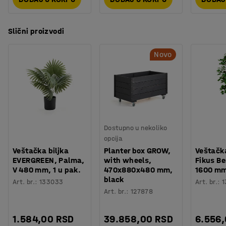
Slični proizvodi
Novo
Dostupno u nekoliko
opcija
Veštačka biljka
Planter box GROW,
Veštačka
EVERGREEN, Palma,
with wheels,
Fikus Be
V 480 mm, 1 u pak.
470x880x480 mm,
1600 mm,
black
Art. br.
:
133033
Art. br.
:
1
Art. br.
:
127878
1.584,00 RSD
39.858,00 RSD
6.556