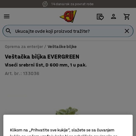
14 dana rok za povrat robe
Oprema za enterijer
Veštačke biljke
Veštačka biljka EVERGREEN
Viseći srebrni list, D 600 mm, 1 u pak.
Art. br.
:
133036
Klikom na „Prihvatite sve kukije“, slažete se sa čuvanjem