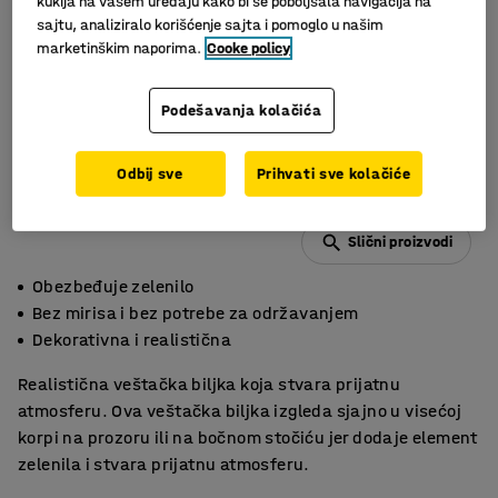
kukija na vašem uređaju kako bi se poboljšala navigacija na
sajtu, analiziralo korišćenje sajta i pomoglo u našim
marketinškim naporima.
Cooke policy
Podešavanja kolačića
Odbij sve
Prihvati sve kolačiće
Slični proizvodi
Obezbeđuje zelenilo
Bez mirisa i bez potrebe za održavanjem
Dekorativna i realistična
Realistična veštačka biljka koja stvara prijatnu
atmosferu. Ova veštačka biljka izgleda sjajno u visećoj
korpi na prozoru ili na bočnom stočiću jer dodaje element
zelenila i stvara prijatnu atmosferu.