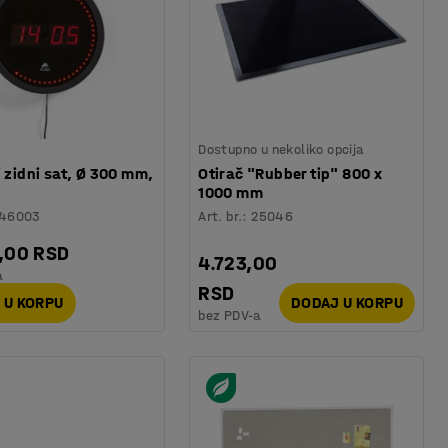
Dostupno u nekoliko opcija
i zidni sat, Ø 300 mm,
Otirač "Rubber tip" 800 x
1000 mm
146003
Art. br.
:
25046
,00 RSD
4.723,00
a
RSD
 U KORPU
DODAJ U KORPU
bez PDV-a