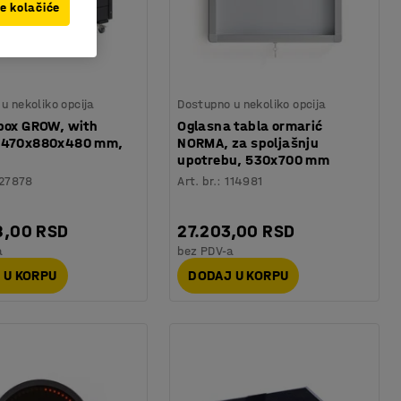
ve kolačiće
u nekoliko opcija
Dostupno u nekoliko opcija
 box GROW, with
Oglasna tabla ormarić
 470x880x480 mm,
NORMA, za spoljašnju
upotrebu, 530x700 mm
27878
Art. br.
:
114981
8,00 RSD
27.203,00 RSD
a
bez PDV-a
 U KORPU
DODAJ U KORPU