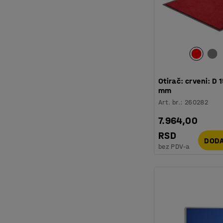
Otirač: crveni: D 
mm
Art. br.
:
260282
7.964,00
RSD
DODA
bez PDV-a