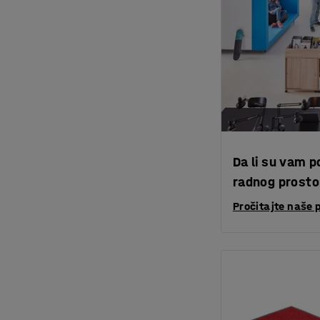
Da li su vam p
radnog prosto
Pročitajte naše 