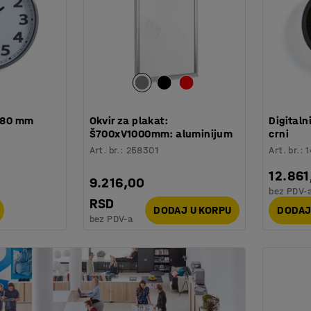
 380 mm
Okvir za plakat:
Digitaln
Š700xV1000mm: aluminijum
crni
Art. br.
:
258301
Art. br.
:
12.861
9.216,00
bez PDV-
RSD
DODAJ U KORPU
DODAJ
bez PDV-a