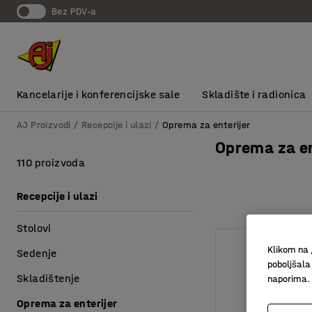
bez PDV-a
Kancelarije i konferencijske sale
Skladište i radionica
AJ Proizvodi
Recepcije i ulazi
Oprema za enterijer
Oprema za en
110 proizvoda
Recepcije i ulazi
Stolovi
Klikom na 
Sedenje
poboljšala
Skladištenje
naporima.
Oprema za enterijer