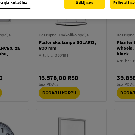
anja kolačića
Odbij sve
Prihvati s
opcija
Dostupno u nekoliko opcija
Dostupno 
Plafonska lampa SOLARIS,
Planter
ANCES, za
800 mm
wheels,
ebu,
black
Art. br.
:
383191
Art. br.
:
1
D
16.578,00 RSD
39.85
bez PDV-a
bez PDV-
DODAJ U KORPU
DODAJ