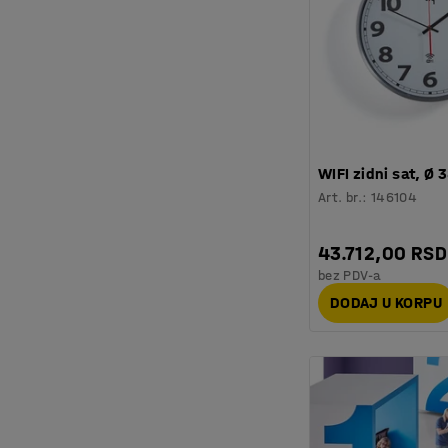
WIFI zidni sat, Ø
Art. br.
:
146104
43.712,00 RSD
bez PDV-a
DODAJ U KORPU