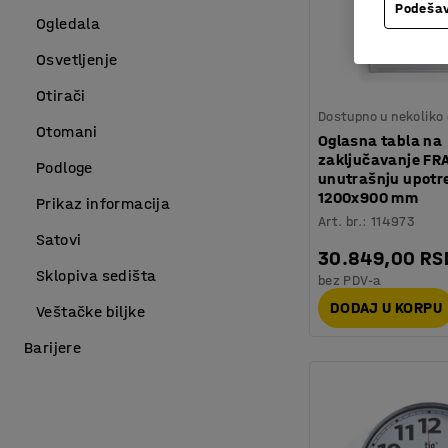
Podešav
Ogledala
Osvetljenje
Otirači
Dostupno u nekoliko 
Otomani
Oglasna tabla na
zaključavanje FR
Podloge
unutrašnju upotr
1200x900 mm
Prikaz informacija
Art. br.
:
114973
Satovi
30.849,00 RS
Sklopiva sedišta
bez PDV-a
DODAJ U KORPU
Veštačke biljke
Barijere