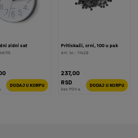
ni zidni sat
Pritiskači, crni, 100 u pak
46115
Art. br.
:
11429
00
237,00
RSD
DODAJ U KORPU
DODAJ U KORPU
a
bez PDV-a