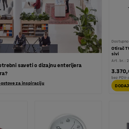
Dostupno 
Otirač 
sivi
Art. br.
:
2
otrebni saveti o dizajnu enterijera
3.370
ra?
bez PDV-
postove za inspiraciju
DODAJ