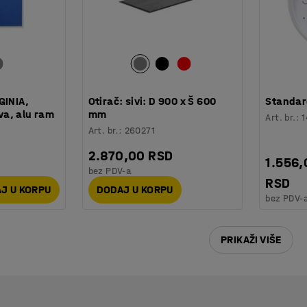
GINIA,
Otirač: sivi: D 900 x Š 600
Standard
a, alu ram
mm
Art. br.
:
1
Art. br.
:
260271
2.870,00 RSD
1.556,
bez PDV-a
RSD
J U KORPU
DODAJ U KORPU
bez PDV-
PRIKAŽI VIŠE