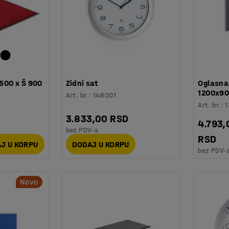
1500 x Š 900
Zidni sat
Oglasna 
1200x90
Art. br.
:
146001
Art. br.
:
3.833,00 RSD
4.793,
bez PDV-a
RSD
J U KORPU
DODAJ U KORPU
bez PDV-
Novo