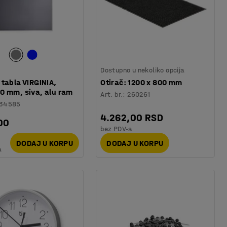
Dostupno u nekoliko opcija
tabla VIRGINIA,
Otirač: 1200 x 800 mm
0 mm, siva, alu ram
Art. br.
:
260261
134585
4.262,00 RSD
00
bez PDV-a
DODAJ U KORPU
DODAJ U KORPU
a