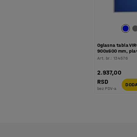
Oglasna tabla VIR
900x600 mm, plav
Art. br.
:
134576
2.937,00
RSD
DODA
bez PDV-a