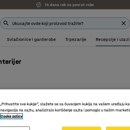
14 dana rok za povrat robe
Svlačionice i garderobe
Trpezarije
Recepcije i ulazi
terijer
Novo
„Prihvatite sve kukije“, slažete se sa čuvanjem kukija na vašem uređaju ka
 navigacija na sajtu, analiziralo korišćenje sajta i pomoglo u našim market
Cooke policy