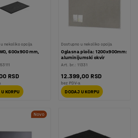
u nekoliko opcija
Dostupno u nekoliko opcija
TWO, 600x900 mm,
Oglasna ploča: 1200x900mm:
aluminijumski okvir
53111
Art. br.
:
11331
,00 RSD
12.399,00 RSD
a
bez PDV-a
 U KORPU
DODAJ U KORPU
Novo