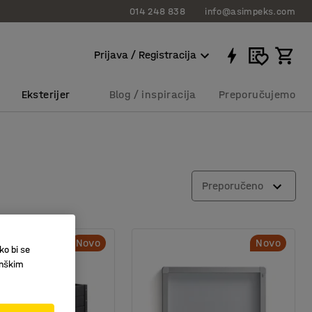
014 248 838
info@asimpeks.com
Prijava / Registracija
Eksterijer
Blog / inspiracija
Preporučujemo
Preporučeno
Novo
Novo
ko bi se
inškim