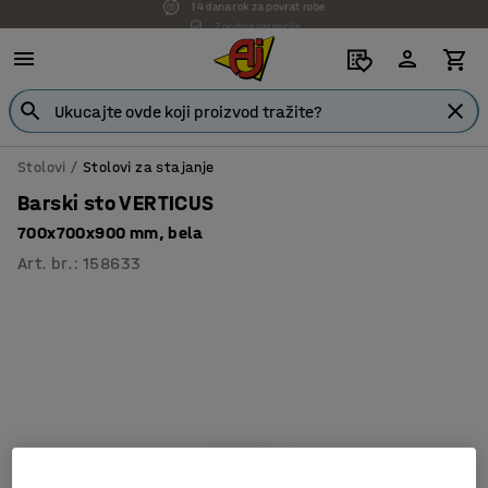
7 godina garancije
Stolovi
Stolovi za stajanje
Barski sto VERTICUS
700x700x900 mm, bela
Art. br.
:
158633