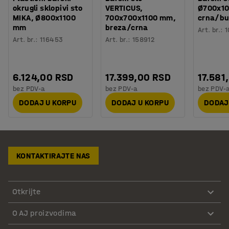
okrugli sklopivi sto
VERTICUS,
Ø700x1
MIKA, Ø800x1100
700x700x1100 mm,
crna/b
mm
breza/crna
Art. br.
:
1
Art. br.
:
116453
Art. br.
:
158912
6.124,00 RSD
17.399,00 RSD
17.581
bez PDV-a
bez PDV-a
bez PDV-
DODAJ U KORPU
DODAJ U KORPU
DODAJ
KONTAKTIRAJTE NAS
Otkrijte
O AJ proizvodima