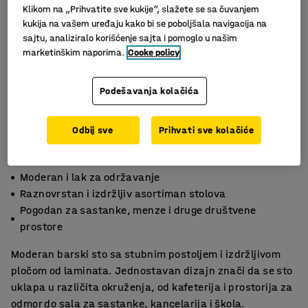
Klikom na „Prihvatite sve kukije“, slažete se sa čuvanjem
kukija na vašem uređaju kako bi se poboljšala navigacija na
sajtu, analiziralo korišćenje sajta i pomoglo u našim
marketinškim naporima.
Cooke policy
Podešavanja kolačića
Odbij sve
Prihvati sve kolačiće
Moderan i lak za održavanje
Raznovrstan i izdržljiv asortiman stolova
Pogodan za sastanke, menze i druge društvene
prostore
Moderan barski sto sa stubnim postoljem i izdržljivom
pločom od laminata. Jednostavan dizajn znači da se sto
uklapa u različita okruženja, od kafeterija i prostorija za
odmor do sala za sastanke, kancelarija i škola.