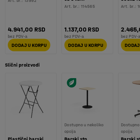
Art. br.
:
13992
Testiranje
:
EN 15372
Art. br.
:
114565
Art. br.
:
1
Kvalitet & eko oznaka
:
Möbelfakta 120251023
4.941,00 RSD
1.137,00 RSD
2.465
bez PDV-a
bez PDV-a
bez PDV-
DODAJ U KORPU
DODAJ U KORPU
DODAJ
Slični proizvodi
Dostupno u nekoliko
Dostupno 
opcija
opcija
Plastični barski
Barski sto
Barski s