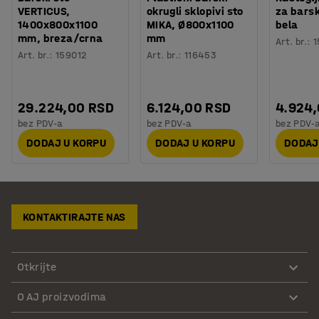
VERTICUS,
okrugli sklopivi sto
za barsk
1400x800x1100
MIKA, Ø800x1100
bela
mm, breza/crna
mm
Art. br.
:
1
Art. br.
:
159012
Art. br.
:
116453
29.224,00 RSD
6.124,00 RSD
4.924
bez PDV-a
bez PDV-a
bez PDV-
DODAJ U KORPU
DODAJ U KORPU
DODAJ
KONTAKTIRAJTE NAS
Otkrijte
O AJ proizvodima