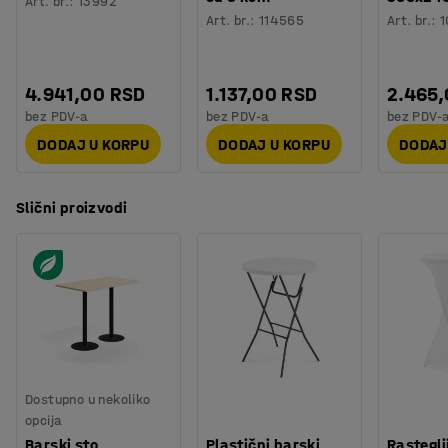
Art. br.
:
13992
Testiranje
:
EN 15372
Art. br.
:
114565
Art. br.
:
1
Kvalitet & eko oznaka
:
Möbelfakta 120251023
4.941,00 RSD
1.137,00 RSD
2.465
bez PDV-a
bez PDV-a
bez PDV-
DODAJ U KORPU
DODAJ U KORPU
DODAJ
Slični proizvodi
Dostupno u nekoliko
opcija
Barski sto
Plastični barski
Rasteglj