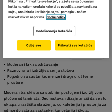
Klikom na „Prihvatite sve kukije“, slažete se sa čuvanjem
kukija na vašem uređaju kako bi se poboljšala navigacija na
sajtu, analiziralo korišćenje sajta i pomoglo u našim
marketinškim naporima.
Cooke policy
Podešavanja kolačića
Odbij sve
Prihvati sve kolačiće
Slični proizvodi
Moderan i lak za održavanje
Raznovrsna i izdržljiva serija stolova
Pogodno za sastanke, menze i druge društvene
prostore
Moderan barski sto sa stubnim postoljem i izdržljivom
pločom od laminata. Jednostavan dizajn znači da se sto
uklapa u različita okruženja, od kafeterija i prostorija za
odmor do sala za sastanke, kancelarija i škola.