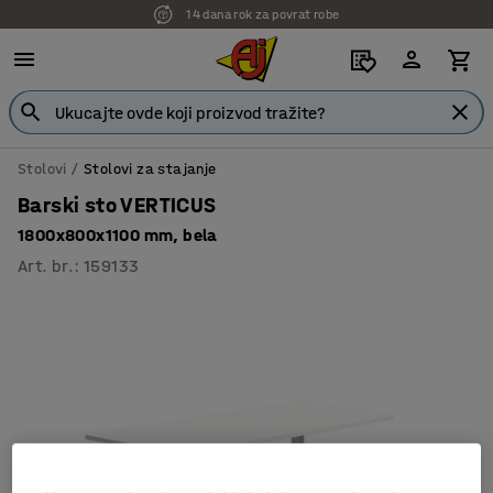
14 dana rok za povrat robe
Stolovi
Stolovi za stajanje
Barski sto VERTICUS
1800x800x1100 mm, bela
Art. br.
:
159133