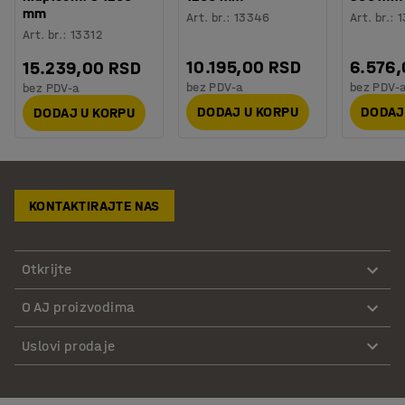
mm
Art. br.
:
13346
Art. br.
:
1
Art. br.
:
13312
10.195,00 RSD
6.576
15.239,00 RSD
bez PDV-a
bez PDV-
bez PDV-a
DODAJ U KORPU
DODAJ
DODAJ U KORPU
KONTAKTIRAJTE NAS
Otkrijte
O AJ proizvodima
Uslovi prodaje