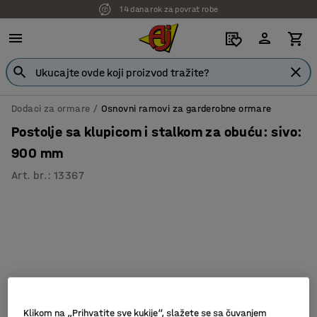
14 dana rok za povrat robe
Dodaci za ormare
Osnovni ramovi za garderobne ormare
Postolje sa klupicom i stalkom za obuću: sivo:
900 mm
Art. br.
:
13367
Klikom na „Prihvatite sve kukije“, slažete se sa čuvanjem