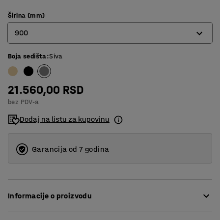
Širina (mm)
900
Boja sedišta
:
Siva
600
800
21.560,00 RSD
900
bez PDV-a
1200
Dodaj na listu za kupovinu
Garancija od 7 godina
Informacije o proizvodu
.