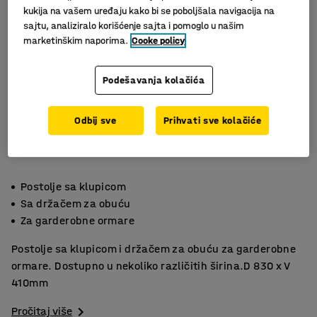
kukija na vašem uređaju kako bi se poboljšala navigacija na
sajtu, analiziralo korišćenje sajta i pomoglo u našim
marketinškim naporima.
Cooke policy
Podešavanja kolačića
Odbij sve
Prihvati sve kolačiće
Postolje sa klupicom
Sa držačem za obuću
Za garderobne ormare
Postolje sa klupicom i držačem za obuću za garderobne
ormare. Dostupno u nekoliko različitih širina.D 830 x V
410mm
Pročitaj više