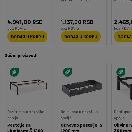
Art. br.
:
114565
Art. br.
:
1
4.941,00 RSD
1.137,00 RSD
2.465
bez PDV-a
bez PDV-a
bez PDV-
DODAJ U KORPU
DODAJ U KORPU
DODAJ
Slični proizvodi
Dostupno u nekoliko
Dostupno u nekoliko
Dostupno 
opcija
opcija
opcija
Postolje sa
Osnovno postolje: Š
Okvir s 
klupicom: Š 1200
1200 mm
300 mm