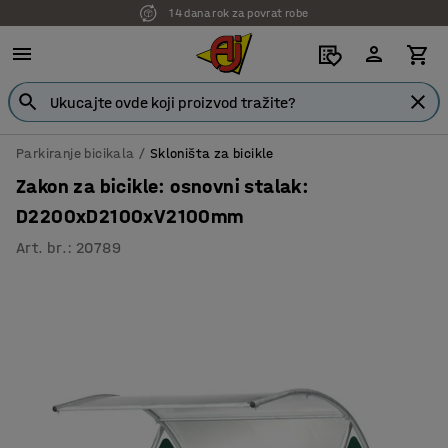
14 dana rok za povrat robe
Parkiranje bicikala
Skloništa za bicikle
Zakon za bicikle: osnovni stalak:
D2200xD2100xV2100mm
Art. br.
:
20789