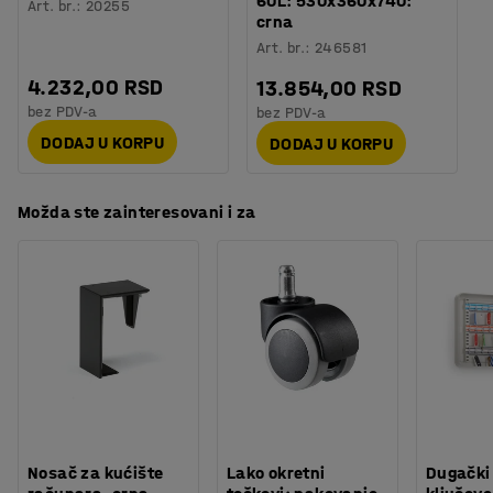
60L: 530x360x740:
Art. br.
:
20255
crna
Art. br.
:
246581
4.232,00 RSD
13.854,00 RSD
bez PDV-a
bez PDV-a
DODAJ U KORPU
DODAJ U KORPU
Možda ste zainteresovani i za
Nosač za kućište
Lako okretni
Dugački