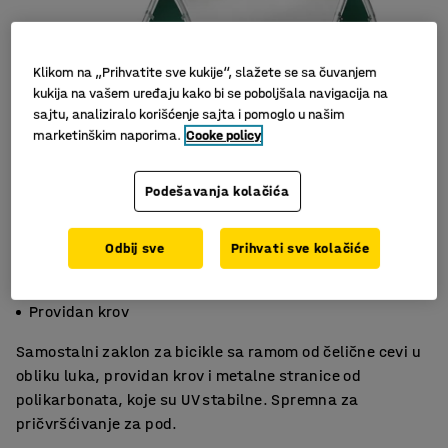
Klikom na „Prihvatite sve kukije“, slažete se sa čuvanjem
kukija na vašem uređaju kako bi se poboljšala navigacija na
sajtu, analiziralo korišćenje sajta i pomoglo u našim
marketinškim naporima.
Cooke policy
Podešavanja kolačića
Odbij sve
Prihvati sve kolačiće
Galvanizovana čelična cev
Zaštita od kiše
Providan krov
Samostalni zaklon za bicikle sa ramom od čelične cevi u
obliku luka, providan krov i metalne stranice od
polikarbonata, koje su UV stabilne. Spremna za
pričvršćivanje za pod.