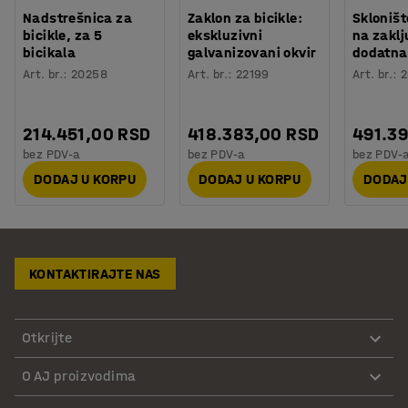
Nadstrešnica za
Zaklon za bicikle:
Skloništ
bicikle, za 5
ekskluzivni
na zaklj
bicikala
galvanizovani okvir
dodatna 
Art. br.
:
20258
Art. br.
:
22199
Art. br.
:
2
214.451,00 RSD
418.383,00 RSD
491.3
bez PDV-a
bez PDV-a
bez PDV-
DODAJ U KORPU
DODAJ U KORPU
DODAJ
KONTAKTIRAJTE NAS
Otkrijte
O AJ proizvodima