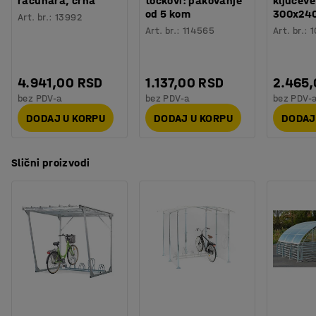
računara, crna
točkovi: pakovanje
ključeve
od 5 kom
300x24
Art. br.
:
13992
Art. br.
:
114565
Art. br.
:
1
4.941,00 RSD
1.137,00 RSD
2.465
bez PDV-a
bez PDV-a
bez PDV-
DODAJ U KORPU
DODAJ U KORPU
DODAJ
Slični proizvodi