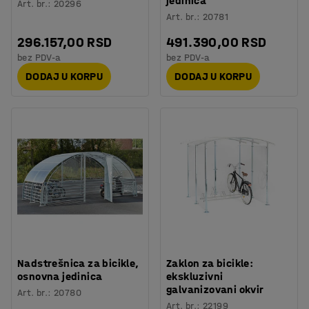
jedinica
Art. br.
:
20296
Art. br.
:
20781
296.157,00 RSD
491.390,00 RSD
bez PDV-a
bez PDV-a
DODAJ U KORPU
DODAJ U KORPU
Nadstrešnica za bicikle,
Zaklon za bicikle:
osnovna jedinica
ekskluzivni
galvanizovani okvir
Art. br.
:
20780
Art. br.
:
22199