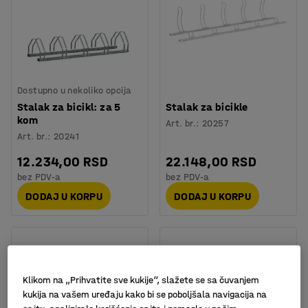
Dostupno u nekoliko opcija
Stalak za bicikl: za 5
Stalak za bicikle
kom
Art. br.
:
20257
Art. br.
:
20241
12.234,00 RSD
22.148,00 RSD
bez PDV-a
bez PDV-a
DODAJ U KORPU
DODAJ U KORPU
Klikom na „Prihvatite sve kukije“, slažete se sa čuvanjem
kukija na vašem uređaju kako bi se poboljšala navigacija na