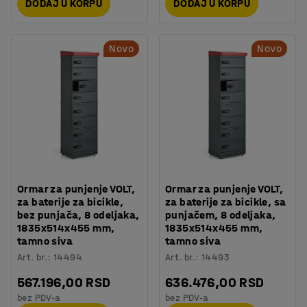
DODAJ U KORPU
DODAJ U KORPU
Novo
Novo
Ormar za punjenje VOLT,
Ormar za punjenje VOLT,
za baterije za bicikle,
za baterije za bicikle, sa
bez punjača, 8 odeljaka,
punjačem, 8 odeljaka,
1835x514x455 mm,
1835x514x455 mm,
tamno siva
tamno siva
Art. br.
:
14494
Art. br.
:
14493
567.196,00 RSD
636.476,00 RSD
bez PDV-a
bez PDV-a