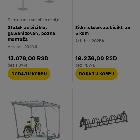
Dostupno u nekoliko opcija
Stalak za bicikle,
Zidni stalak za bicikl: za
galvanizovan, podna
5 kom
montaža
Art. br.
:
20254
Art. br.
:
20246
13.076,00 RSD
18.236,00 RSD
bez PDV-a
bez PDV-a
DODAJ U KORPU
DODAJ U KORPU