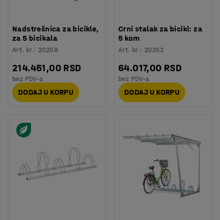
Nadstrešnica za bicikle,
Crni stalak za bicikl: za
za 5 bicikala
5 kom
Art. br.
:
20258
Art. br.
:
20252
214.451,00 RSD
64.017,00 RSD
bez PDV-a
bez PDV-a
DODAJ U KORPU
DODAJ U KORPU