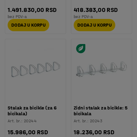
1.491.830,00 RSD
418.383,00 RSD
bez PDV-a
bez PDV-a
DODAJ U KORPU
DODAJ U KORPU
Stalak za bicikle (za 6
Zidni stalak za bicikle: 5
bicikala)
bicikala
Art. br.
:
20244
Art. br.
:
20243
15.986,00 RSD
18.236,00 RSD