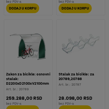
bez PDV-a
bez PDV-a
DODAJ U KORPU
DODAJ U KORPU
Zakon za bicikle: osnovni
Stalak za bicikle: za
stalak:
20789,20788
D2200xD2100xV2100mm
Art. br.
:
20787
Art. br.
:
20789
259.288,00 RSD
28.098,00 RSD
bez PDV-a
bez PDV-a