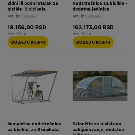
Zidni ili podni stalak za
Nadstrešnica za bicikle -
bicikle: 5 bicikala
dodatna jedinica
Art. br.
:
20242
Art. br.
:
20259
18.156,00 RSD
162.173,00 RSD
bez PDV-a
bez PDV-a
DODAJ U KORPU
DODAJ U KORPU
Kompletna nadstrešnica
Sklonište za bicikle na
za bicikle, za 6 bicikala
zaključavanje, dodatna