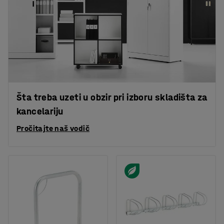
Šta treba uzeti u obzir pri izboru skladišta za
kancelariju
Pročitajte naš vodič