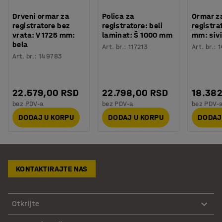
Drveni ormar za
Polica za
Ormar z
registratore bez
registratore: beli
registra
vrata: V 1725 mm:
laminat: Š 1000 mm
mm: sivi
bela
Art. br.
:
117213
Art. br.
:
1
Art. br.
:
149783
22.579,00 RSD
22.798,00 RSD
18.38
bez PDV-a
bez PDV-a
bez PDV-
DODAJ U KORPU
DODAJ U KORPU
DODAJ
KONTAKTIRAJTE NAS
Otkrijte