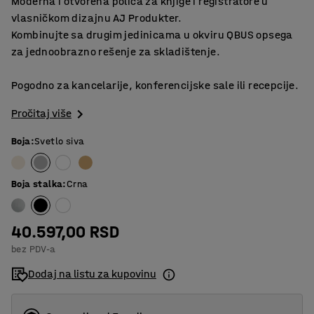
Moderna i otvorena polica za knjige i registratore u
vlasničkom dizajnu AJ Produkter.
Kombinujte sa drugim jedinicama u okviru QBUS opsega
za jednoobrazno rešenje za skladištenje.
Pogodno za kancelarije, konferencijske sale ili recepcije.
Pročitaj više
Boja
:
Svetlo siva
Boja stalka
:
Crna
40.597,00 RSD
bez PDV-a
Dodaj na listu za kupovinu