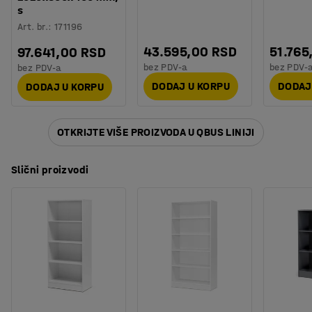
s
Art. br.
:
171196
43.595,00 RSD
51.765
97.641,00 RSD
bez PDV-a
bez PDV-
bez PDV-a
DODAJ U KORPU
DODAJ
DODAJ U KORPU
OTKRIJTE VIŠE PROIZVODA U QBUS LINIJI
Slični proizvodi