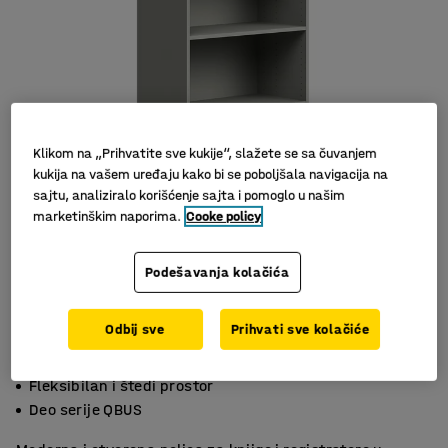
Klikom na „Prihvatite sve kukije“, slažete se sa čuvanjem
kukija na vašem uređaju kako bi se poboljšala navigacija na
sajtu, analiziralo korišćenje sajta i pomoglo u našim
marketinškim naporima.
Cooke policy
Slični proizvodi
Podešavanja kolačića
Odbij sve
Prihvati sve kolačiće
Podesive police
Fleksibilan i štedi prostor
Deo serije QBUS