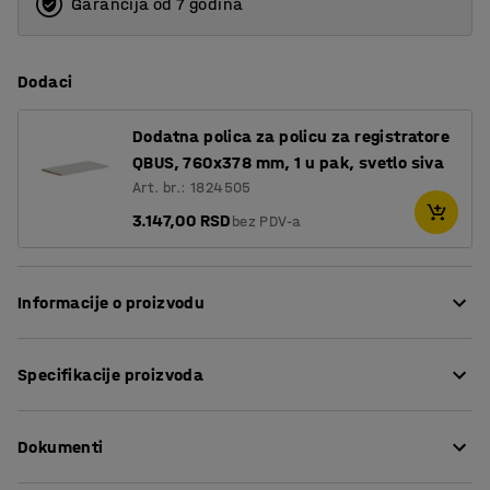
Garancija od 7 godina
Dodaci
Dodatna polica za policu za registratore
QBUS, 760x378 mm, 1 u pak, svetlo siva
Art. br.: 1824505
3.147,00 RSD
bez PDV-a
Informacije o proizvodu
Prilagodljiva QBUS serija skladištenja olakšava kreiranje
Specifikacije proizvoda
dobro organizovanog radnog mesta!
Ova praktična polica za knjige je savršena za opšte
Visina
:
1636
mm
skladištenje svega, od knjiga i fascikli do kancelarijskog
Dokumenti
Širina
:
800
mm
materijala ili drugih predmeta koje želite da držite na
Dubina
:
400
mm
dohvat ruke.