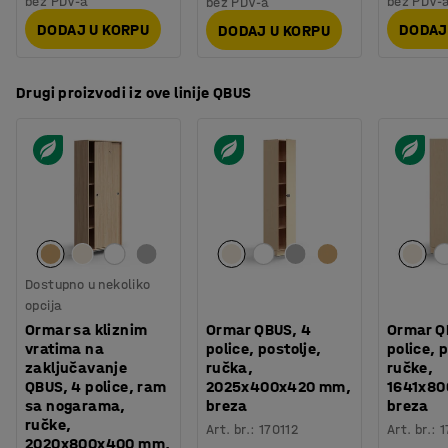
bez PDV-a
bez PDV-
bez PDV-a
DODAJ U KORPU
DODAJ
DODAJ U KORPU
Drugi proizvodi iz ove linije QBUS
Dostupno u nekoliko
opcija
Ormar sa kliznim
Ormar QBUS, 4
Ormar Q
vratima na
police, postolje,
police, 
zaključavanje
ručka,
ručke,
QBUS, 4 police, ram
2025x400x420 mm,
1641x8
sa nogarama,
breza
breza
ručke,
Art. br.
:
170112
Art. br.
:
1
2020x800x400 mm,