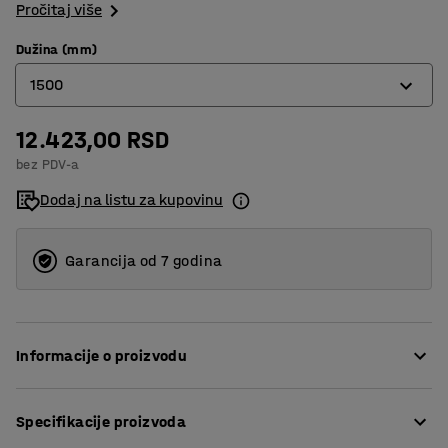
Pročitaj više
Dužina (mm)
1500
12.423,00 RSD
1200
bez PDV-a
1500
Dodaj na listu za kupovinu
2000
2500
Garancija od 7 godina
Informacije o proizvodu
Upotpunite svoj radni sto ovom donjom policom i dobijte
Specifikacije proizvoda
dodatni prostor za skladištenje ispod same radne
površine.