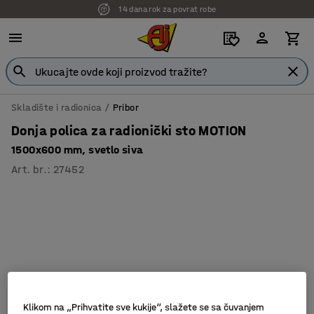
14 dana rok za povrat robe
Skladište i radionica
Pribor
Donja polica za radionički sto MOTION
1500x600 mm, svetlo siva
Art. br.
:
27452
Klikom na „Prihvatite sve kukije“, slažete se sa čuvanjem