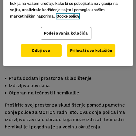
kukija na vašem uređaju kako bi se poboljšala navigacija na
sajtu, analiziralo korišćenje sajta i pomoglo u našim
marketinškim naporima.
Cooke policy
Podešavanja kolačića
Odbij sve
Prihvati sve kolačiće
Pruža dodatni prostor za skladištenje
Izdržljiva površina
Otporan na tečnosti i hemikalije
Proširite svoj prostor za skladištenje pomoću pametne
donje police za MOTION radni sto. Ova donja polica ima
izdržljivu završnu obradu koja može izdržati tečnosti i
hemikalije i pogodna je za većinu okruženja.