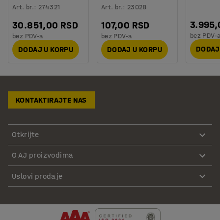
Art. br.
:
274321
Art. br.
:
23028
3.995,
30.851,00 RSD
107,00 RSD
bez PDV-
bez PDV-a
bez PDV-a
DODAJ
DODAJ U KORPU
DODAJ U KORPU
KONTAKTIRAJTE NAS
Otkrijte
O AJ proizvodima
Uslovi prodaje