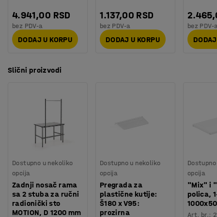
4.941,00 RSD
1.137,00 RSD
2.465
bez PDV-a
bez PDV-a
bez PDV-
DODAJ U KORPU
DODAJ U KORPU
DODAJ
Slični proizvodi
Dostupno u nekoliko
Dostupno u nekoliko
Dostupno 
opcija
opcija
opcija
Zadnji nosač rama
Pregrada za
"Mix" i 
sa 2 stuba za ručni
plastične kutije:
polica, 
radionički sto
Š180 x V95:
1000x5
MOTION, D 1200 mm
prozirna
Art. br.
:
2