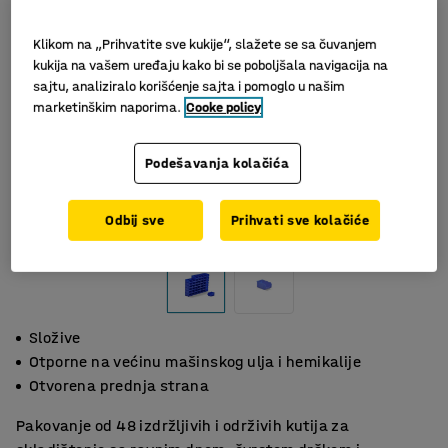
Klikom na „Prihvatite sve kukije“, slažete se sa čuvanjem
kukija na vašem uređaju kako bi se poboljšala navigacija na
sajtu, analiziralo korišćenje sajta i pomoglo u našim
marketinškim naporima.
Cooke policy
Podešavanja kolačića
Slični proizvodi
Odbij sve
Prihvati sve kolačiće
Složive
Otporne na većinu mašinskog ulja i hemikalije
Otvorena prednja strana
Pakovanje od 48 izdržljivih i održivih kutija za