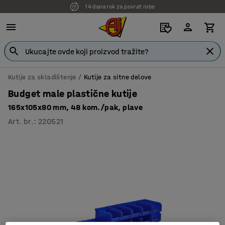
14 dana rok za povrat robe
Kutije za skladištenje
Kutije za sitne delove
Budget male plastične kutije
165x105x80 mm, 48 kom./pak, plave
Art. br.
:
220521