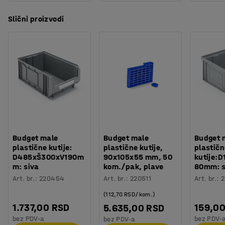
Slični proizvodi
Budget male
Budget male
Budget 
plastične kutije:
plastične kutije,
plastičn
D485xŠ300xV190m
90x105x55 mm, 50
kutije:
m: siva
kom./pak, plave
80mm: s
Art. br.
:
220454
Art. br.
:
220511
Art. br.
:
2
(112,70 RSD/kom.)
1.737,00 RSD
159,0
5.635,00 RSD
bez PDV-a
bez PDV-
bez PDV-a