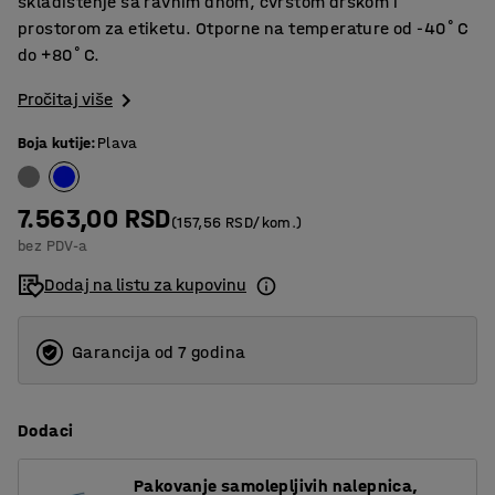
skladištenje sa ravnim dnom, čvrstom drškom i
prostorom za etiketu. Otporne na temperature od -40˚C
do +80˚C.
Pročitaj više
Boja kutije
:
Plava
7.563,00 RSD
(157,56 RSD/kom.)
bez PDV-a
Dodaj na listu za kupovinu
Garancija od 7 godina
Dodaci
Pakovanje samolepljivih nalepnica,