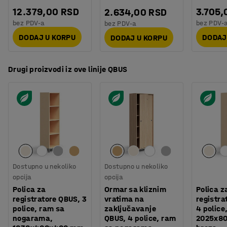
12.379,00 RSD
3.705,
2.634,00 RSD
bez PDV-a
bez PDV-
bez PDV-a
DODAJ U KORPU
DODAJ
DODAJ U KORPU
Da li treba da proširite svoje skladište?
Nameštaj u okviru QBUS asortimana je napravljen po
Drugi proizvodi iz ove linije QBUS
meri kako bi se uklapao zajedno, a modularni koncept
vam olakšava dodavanje više prostora za skladištenje
ako je potrebno. Sve za efikasan radni dan!
Dostupno u nekoliko
Dostupno u nekoliko
opcija
opcija
Polica za
Ormar sa kliznim
Polica z
registratore QBUS, 3
vratima na
registra
police, ram sa
zaključavanje
4 police
nogarama,
QBUS, 4 police, ram
2025x8