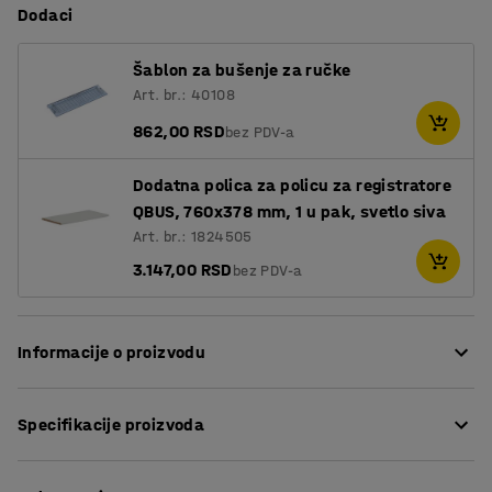
Dodaci
Šablon za bušenje za ručke
Art. br.: 40108
862,00 RSD
bez PDV-a
Dodatna polica za policu za registratore
QBUS, 760x378 mm, 1 u pak, svetlo siva
Art. br.: 1824505
3.147,00 RSD
bez PDV-a
Informacije o proizvodu
Prilagodljiva serija skladištenja QBUS vam omogućava da
Specifikacije proizvoda
lako kreirate organizovano radno mesto
Ovaj praktični ormar je savršen za opšte skladištenje
Visina
:
868
mm
svega, od knjiga i fascikli do kancelarijskog materijala ili