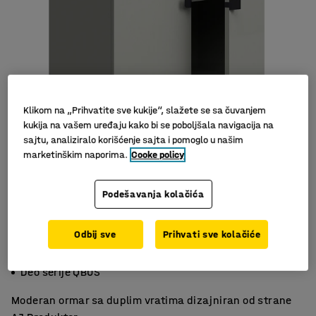
Klikom na „Prihvatite sve kukije“, slažete se sa čuvanjem
kukija na vašem uređaju kako bi se poboljšala navigacija na
sajtu, analiziralo korišćenje sajta i pomoglo u našim
marketinškim naporima.
Cooke policy
Podešavanja kolačića
Odbij sve
Prihvati sve kolačiće
Svestrana sa podesivim policama
Ušteda prostora sa skrivenim skladištem
Deo serije QBUS
Moderan ormar sa duplim vratima dizajniran od strane