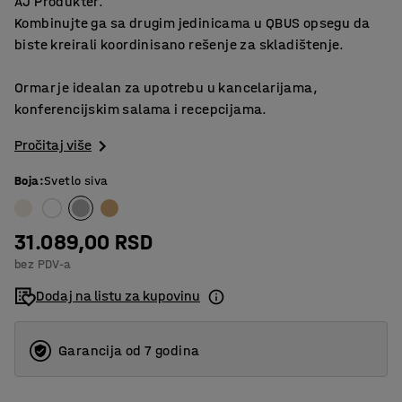
AJ Produkter.
Kombinujte ga sa drugim jedinicama u QBUS opsegu da
biste kreirali koordinisano rešenje za skladištenje.
Ormar je idealan za upotrebu u kancelarijama,
konferencijskim salama i recepcijama.
Pročitaj više
Boja
:
Svetlo siva
31.089,00 RSD
bez PDV-a
Dodaj na listu za kupovinu
Garancija od 7 godina