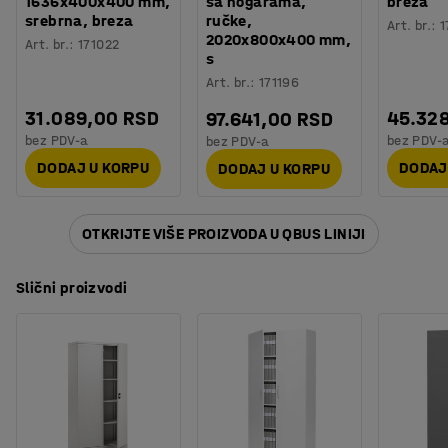
1636x400x400 mm,
sa nogarama,
breza
srebrna, breza
ručke,
Art. br.
:
1
2020x800x400 mm,
Art. br.
:
171022
s
Art. br.
:
171196
31.089,00 RSD
45.32
97.641,00 RSD
bez PDV-a
bez PDV-
bez PDV-a
DODAJ U KORPU
DODAJ
DODAJ U KORPU
OTKRIJTE VIŠE PROIZVODA U QBUS LINIJI
Slični proizvodi