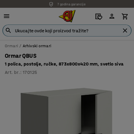
7 godina garancije
Ormari
Arhivski ormari
Ormar QBUS
1 polica, postolje, ručke, 873x800x420 mm, svetlo siva
Art. br.
:
170125