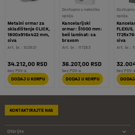
Dostupno u nekoliko
Dostupno 
opcija
opcija
Metalni ormar za
Kancelarijski
Kancelar
skladištenje CLICK,
ormar: Š1000 mm:
FLEXUS,
1800x916x422 mm,
beli laminat: sa
1725x76
siva
bravom
siva
Art. br.
:
103621
Art. br.
:
117253
Art. br.
:
1
34.212,00 RSD
36.207,00 RSD
32.00
bez PDV-a
bez PDV-a
bez PDV-
DODAJ U KORPU
DODAJ U KORPU
DODAJ
KONTAKTIRAJTE NAS
Otkrijte