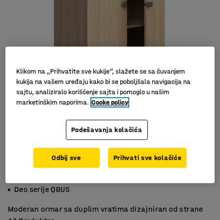
Klikom na „Prihvatite sve kukije“, slažete se sa čuvanjem
kukija na vašem uređaju kako bi se poboljšala navigacija na
sajtu, analiziralo korišćenje sajta i pomoglo u našim
marketinškim naporima.
Cooke policy
Podešavanja kolačića
Odbij sve
Prihvati sve kolačiće
Svestrana sa podesivim policama
Ušteda prostora sa skrivenim skladištem
Deo serije QBUS
Moderan ormar sa duplim vratima dizajniran od strane