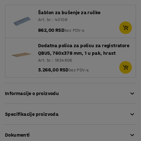
Šablon za bušenje za ručke
Art. br.: 40108
862,00 RSD
bez PDV-a
Dodatna polica za policu za registratore
QBUS, 760x378 mm, 1 u pak, hrast
Art. br.: 1824606
3.266,00 RSD
bez PDV-a
Informacije o proizvodu
Prilagodljivi QBUS opseg skladištenja koji olakšava
Specifikacije proizvoda
organizaciju radnog mesta!
Visina
:
1252
mm
Ovaj praktičan ormarić je savršen za čuvanje svega, od
Dokumenti
Širina
:
800
mm
knjiga i registratora do kancelarijskog materijala ili