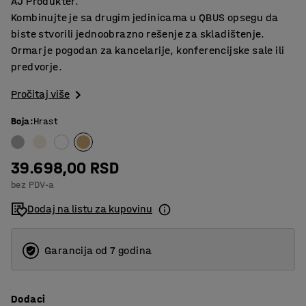
AJ Produkter.
Kombinujte je sa drugim jedinicama u QBUS opsegu da
biste stvorili jednoobrazno rešenje za skladištenje.
Ormar je pogodan za kancelarije, konferencijske sale ili
predvorje.
Pročitaj više
Boja
:
Hrast
39.698,00 RSD
bez PDV-a
Dodaj na listu za kupovinu
Garancija od 7 godina
Dodaci