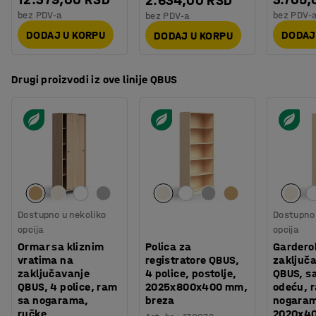
2.634,00 RSD
savršena za nameštaj koji se koristi svakodnevno.
bez PDV-a
bez PDV-
bez PDV-a
DODAJ U KORPU
DODAJ
DODAJ U KORPU
Drugi proizvodi iz ove linije QBUS
Da li treba da proširite svoje skladište?
Nameštaj u okviru QBUS asortimana je napravljen po
meri kako bi se uklopio i, zahvaljujući modularnom
konceptu, možete lako da dodate u svoje skladište po
potrebi. Sve za efikasan radni dan!
Dostupno u nekoliko
Dostupno 
opcija
opcija
Ormar sa kliznim
Polica za
Gardero
vratima na
registratore QBUS,
zaključ
zaključavanje
4 police, postolje,
QBUS, s
QBUS, 4 police, ram
2025x800x400 mm,
odeću, 
sa nogarama,
breza
nogara
ručke,
2020x4