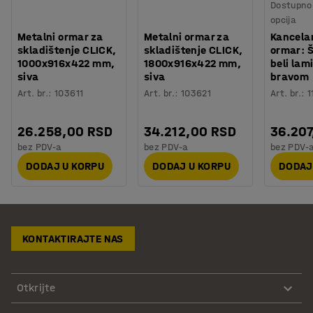
Dostupno 
opcija
Metalni ormar za
Metalni ormar za
Kancelar
skladištenje CLICK,
skladištenje CLICK,
ormar: 
1000x916x422 mm,
1800x916x422 mm,
beli lam
siva
siva
bravom
Art. br.
:
103611
Art. br.
:
103621
Art. br.
:
1
26.258,00 RSD
34.212,00 RSD
36.207
bez PDV-a
bez PDV-a
bez PDV-
DODAJ U KORPU
DODAJ U KORPU
DODAJ
KONTAKTIRAJTE NAS
Otkrijte