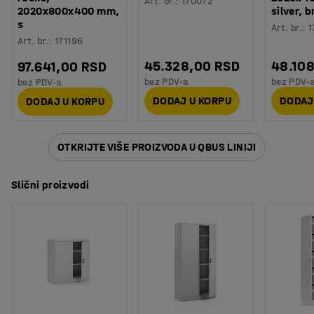
Art. br.
:
170072
2020x800x400 mm,
silver, 
s
Art. br.
:
1
Art. br.
:
171196
45.328,00 RSD
48.10
97.641,00 RSD
bez PDV-a
bez PDV-
bez PDV-a
DODAJ U KORPU
DODAJ
DODAJ U KORPU
OTKRIJTE VIŠE PROIZVODA U QBUS LINIJI
Slični proizvodi