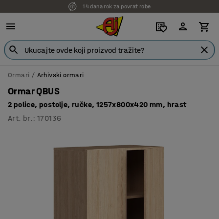
7 godina garancije
Ormari
Arhivski ormari
Ormar QBUS
2 police, postolje, ručke, 1257x800x420 mm, hrast
Art. br.
:
170136