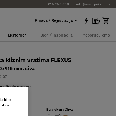
014 248 838
info@asimpeks.com
Prijava / Registracija
Eksterijer
Blog / inspiracija
Preporučujemo
a kliznim vratima FLEXUS
0x415 mm, siva
3107
zna štede prostor
učavanje
 laminat
ko bi se
inškim
iva
Boja okvira
:
Siva