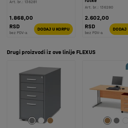
ručke
Art. br.
:
136281
Art. br.
:
136280
1.868,00
2.602,00
RSD
RSD
DODAJ U KORPU
DODAJ 
bez PDV-a
bez PDV-a
Drugi proizvodi iz ove linije FLEXUS