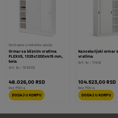
Dostupno u nekoliko opcija
Ormar sa kliznim vratima
Kancelarijski ormar 
FLEXUS, 1325x1200x415 mm,
vratima
bela
Art. br.
:
11419
Art. br.
:
153003
48.026,00 RSD
104.523,00 RSD
bez PDV-a
bez PDV-a
DODAJ U KORPU
DODAJ U KORPU