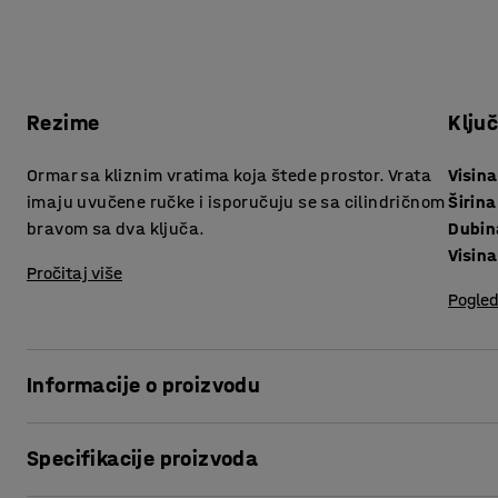
Rezime
Klju
Ormar sa kliznim vratima koja štede prostor. Vrata
Visina
imaju uvučene ručke i isporučuju se sa cilindričnom
Širina
bravom sa dva ključa.
Dubin
Visin
Pročitaj više
Pogled
Informacije o proizvodu
Elegantni ormari iz serije nameštaja FLEXUS nudi stilizov
Specifikacije proizvoda
vrata zahtevaju minimalno mesta, ormari su izrađeni modern
nered. Napunite ih, na primer, knjigama, kancelarijskim m