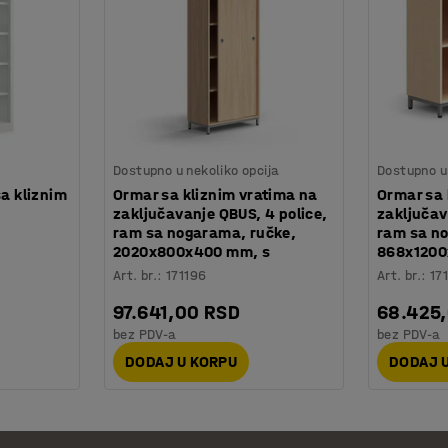
Dostupno u nekoliko opcija
Dostupno u 
sa kliznim
Ormar sa kliznim vratima na
Ormar sa 
zaključavanje QBUS, 4 police,
zaključav
ram sa nogarama, ručke,
ram sa n
2020x800x400 mm, s
868x1200
Art. br.
:
171196
Art. br.
:
17
97.641,00 RSD
68.425
bez PDV-a
bez PDV-a
DODAJ U KORPU
DODAJ 