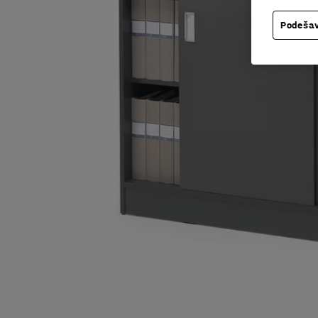
Podešav