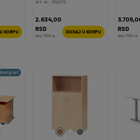
Art. br.
:
136270
2.634,00
3.705,0
RSD
RSD
U KORPU
DODAJ U KORPU
bez PDV-a
bez PDV-a
Komplet