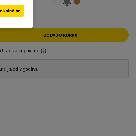
ve kolačiće
,00 RSD
DODAJ U KORPU
 listu za kupovinu
ncija od 7 godina