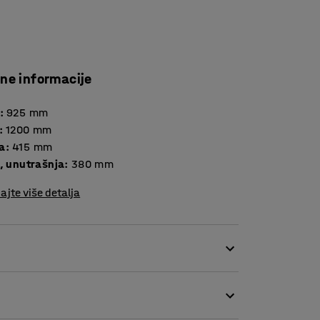
čne informacije
:
925
mm
:
1200
mm
a
:
415
mm
a, unutrašnja
:
380
mm
ajte više detalja
ano skladištenje vaših dokumenata. Klizna
i i praktični odlični da prikriju kancelarijski
aterijalom, raznim sitnicama, zatvorite vrata