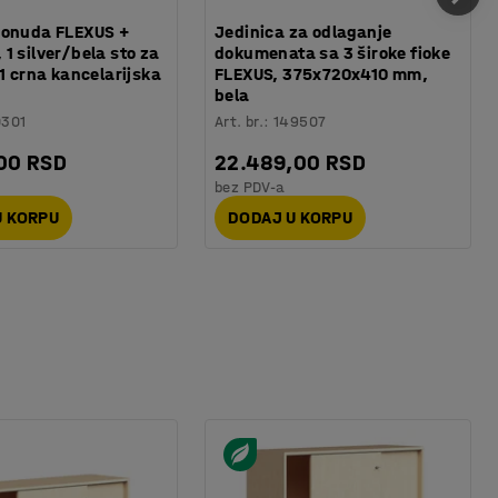
ponuda FLEXUS +
Jedinica za odlaganje
1 silver/bela sto za
dokumenata sa 3 široke fioke
 1 crna kancelarijska
FLEXUS, 375x720x410 mm,
bela
0301
Art. br.
:
149507
00 RSD
22.489,00 RSD
bez PDV-a
U KORPU
DODAJ U KORPU