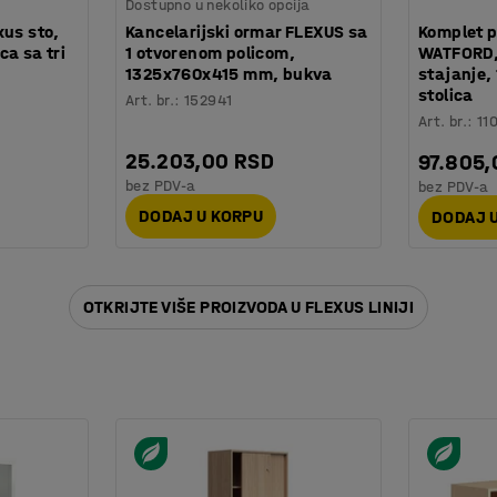
Dostupno u nekoliko opcija
xus sto,
Kancelarijski ormar FLEXUS sa
Komplet 
a sa tri
1 otvorenom policom,
WATFORD, 
1325x760x415 mm, bukva
stajanje,
stolica
Art. br.
:
152941
Art. br.
:
11
25.203,00 RSD
97.805,
bez PDV-a
bez PDV-a
DODAJ U KORPU
DODAJ 
OTKRIJTE VIŠE PROIZVODA U FLEXUS LINIJI