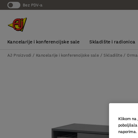
bez PDV-a
Kancelarije i konferencijske sale
Skladište i radionica
AJ Proizvodi
Kancelarije i konferencijske sale
Skladište
Orma
Klikom na 
poboljšala
naporima.