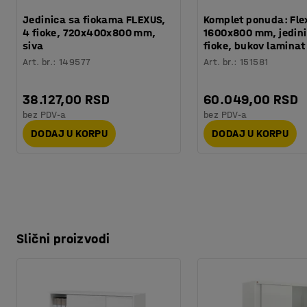
Jedinica sa fiokama FLEXUS,
Komplet ponuda: Fle
4 fioke, 720x400x800 mm,
1600x800 mm, jedinic
siva
fioke, bukov laminat
Art. br.
:
149577
Art. br.
:
151581
38.127,00 RSD
60.049,00 RSD
bez PDV-a
bez PDV-a
DODAJ U KORPU
DODAJ U KORPU
Slični proizvodi