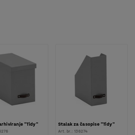
arhiviranje "Tidy"
Stalak za časopise "Tidy"
6276
Art. br.
:
136274