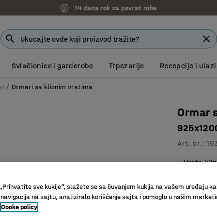
14 dana rok za povrat robe
Svlačionice i garderobe
Trpezarije
Recepcije i ulazi
ri
Ormari sa kliznim vratima
Ormar s
925x120
Art. br.
:
15
Vrata kli
Na zaklj
Izdržljiv
„Prihvatite sve kukije“, slažete se sa čuvanjem kukija na vašem uređaju ka
 navigacija na sajtu, analiziralo korišćenje sajta i pomoglo u našim market
Boja vrata
:
S
Cooke policy