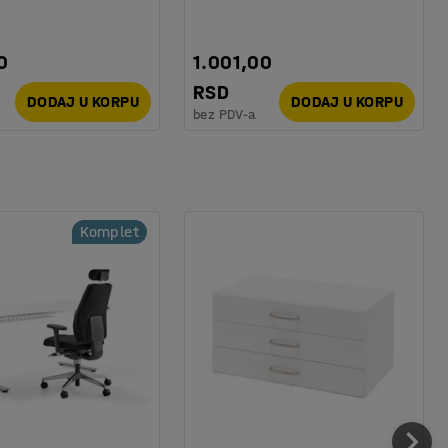
0
1.001,00
RSD
DODAJ U KORPU
DODAJ U KORPU
bez PDV-a
Komplet