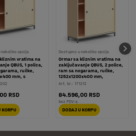
nekoliko opcija
Dostupno u nekoliko opcija
kliznim vratima na
Ormar sa kliznim vratima na
anje QBUS, 1 polica,
zaključavanje QBUS, 2 police,
ogarama, ručke,
ram sa nogarama, ručke,
x400 mm, s
1252x1200x400 mm,
1202
Art. br.
:
171212
,00 RSD
84.596,00 RSD
bez PDV-a
U KORPU
DODAJ U KORPU