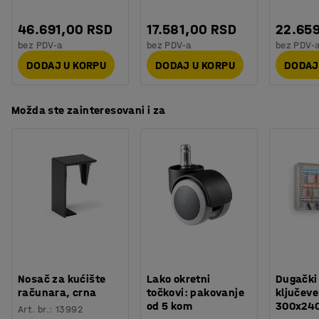
46.691,00 RSD
17.581,00 RSD
22.65
bez PDV-a
bez PDV-a
bez PDV-
DODAJ U KORPU
DODAJ U KORPU
DODAJ
Možda ste zainteresovani i za
Nosač za kućište
Lako okretni
Dugački
računara, crna
točkovi: pakovanje
ključeve
od 5 kom
300x24
Art. br.
:
13992