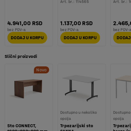
Art. br.
:
114565
Art. br.
:
1
4.941,00 RSD
1.137,00 RSD
2.465
bez PDV-a
bez PDV-a
bez PDV-
DODAJ U KORPU
DODAJ U KORPU
DODAJ
Slični proizvodi
Novo
Dostupno u nekoliko
Dostupno 
opcija
opcija
Sto CONNECT,
Trpezarijski sto
Trpezarij