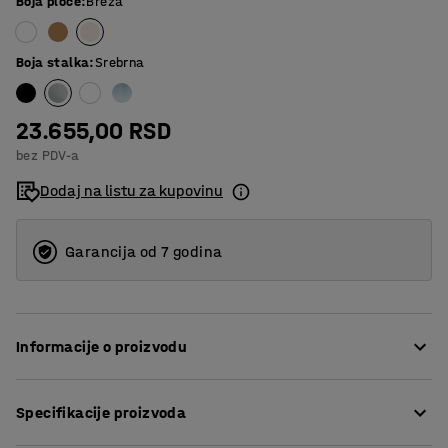
Boja ploče
:
Breza
Boja stalka
:
Srebrna
23.655,00 RSD
bez PDV-a
Dodaj na listu za kupovinu
Garancija od 7 godina
Informacije o proizvodu
Izuzteno stabilan i čvrst sto koji savršeno pristaje u
Specifikacije proizvoda
trpezarije, učionice ili za radna mesta. Pravougaona
ploča od laminata lako se čisti i može izdržati teške