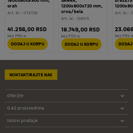
1800x800x900 mm,
SANNA,
breza/a
orah
1200x800x720 mm,
1200x8
crna/bela
Art. br.
:
1172729
Art. br.
:
1
Art. br.
:
108113
41.256,00 RSD
23.06
18.749,00 RSD
bez PDV-a
bez PDV-
bez PDV-a
DODAJ U KORPU
DODAJ
DODAJ U KORPU
KONTAKTIRAJTE NAS
Otkrijte
O AJ proizvodima
Uslovi prodaje