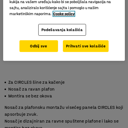
kukija na vašem uređaju kako bi se poboljšala navigacija na
sajtu, analiziralo korišćenje sajta i pomoglo u našim
marketinškim naporima.
Cooke policy
Podešavanja kolačića
Odbij sve
Prihvati sve kolačiće
Za CIRCLES šine za kačenje
Nosač za ravan plafon
Montira se bez okova
Nosač za plafonsku montažu visećeg panela CIRCLES koji
apsorbuje zvuk.
Nosač je dizajniran za ravne spuštene plafone i lako se
montira bez okova.