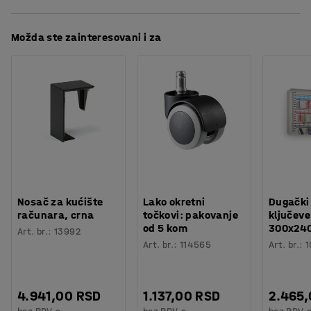
Broj komada u pakovanju
:
2
Preporučen broj osoba potrebnih za montažu
:
1
Preuzmite uputstva za održavanje
Možda ste zainteresovani i za
Orijentaciono vreme potrebno za montažu
:
5
Min
Težina
:
0,04
kg
Nosač za kućište
Lako okretni
Dugački
računara, crna
točkovi: pakovanje
ključeve
od 5 kom
300x24
Art. br.
:
13992
Art. br.
:
114565
Art. br.
:
1
4.941,00 RSD
1.137,00 RSD
2.465