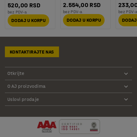
2.554,00 RSD
233,0
520,00 RSD
bez PDV-a
bez PDV-
bez PDV-a
DODAJ U KORPU
DODAJ
DODAJ U KORPU
KONTAKTIRAJTE NAS
Otkrijte
O AJ proizvodima
Uslovi prodaje