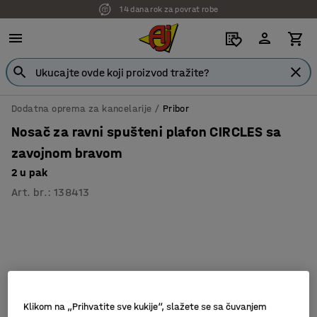
14 dana rok za povrat robe
Dodatna oprema za kancelarije
Pribor
Nosač za ravni spušteni plafon CIRCLES sa
zavojnom bravom
2 u pak
Art. br.
:
138413
Klikom na „Prihvatite sve kukije“, slažete se sa čuvanjem