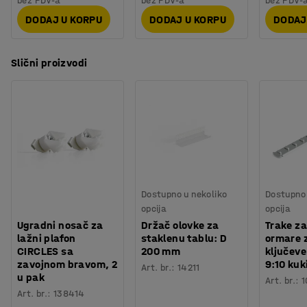
bez PDV-a
bez PDV-a
bez PDV-
DODAJ U KORPU
DODAJ U KORPU
DODAJ
Slični proizvodi
Dostupno u nekoliko
Dostupno 
opcija
opcija
Ugradni nosač za
Držač olovke za
Trake za
lažni plafon
staklenu tablu: D
ormare 
CIRCLES sa
200 mm
ključeve
zavojnom bravom, 2
9:10 kuk
Art. br.
:
14211
u pak
Art. br.
:
1
Art. br.
:
138414