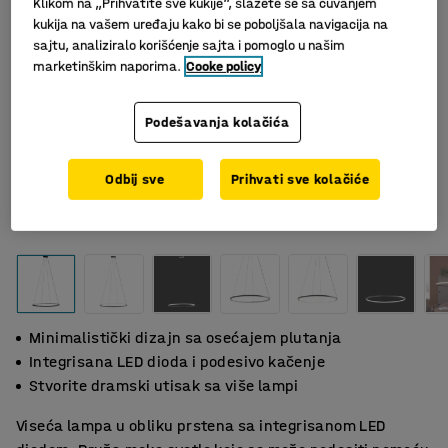
Klikom na „Prihvatite sve kukije“, slažete se sa čuvanjem
kukija na vašem uređaju kako bi se poboljšala navigacija na
sajtu, analiziralo korišćenje sajta i pomoglo u našim
marketinškim naporima.
Cooke policy
Podešavanja kolačića
Odbij sve
Prihvati sve kolačiće
Slični proizvodi
Minimalistički dizajn sa osećajem plutanja
Integrisana LED dioda i podesivo kačenje
Stvorite dramski utisak sa više lampi
Viseća lampa u obliku prstena sa integrisanom LED