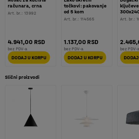
računara, crna
točkovi: pakovanje
ključeve
od 5 kom
300x24
Da bi se ispunili standardi EU, plafonske svetiljke i
Art. br.
:
13992
Art. br.
:
114565
Art. br.
:
1
armatura se sada prodaju bez utikača.
4.941,00 RSD
1.137,00 RSD
2.465
bez PDV-a
bez PDV-a
bez PDV-
DODAJ U KORPU
DODAJ U KORPU
DODAJ
Slični proizvodi