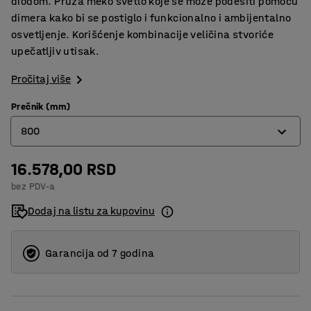
diodom. Pruža meko svetlo koje se može podesiti pomoću
dimera kako bi se postiglo i funkcionalno i ambijentalno
osvetljenje. Korišćenje kombinacije veličina stvoriće
upečatljiv utisak.
Pročitaj više
Prečnik (mm)
800
16.578,00 RSD
600
bez PDV-a
800
Dodaj na listu za kupovinu
Garancija od 7 godina