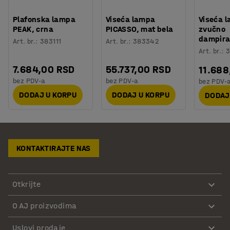
Plafonska lampa
Viseća lampa
Viseća 
PEAK, crna
PICASSO, mat bela
zvučno
dampira
Art. br.
:
383111
Art. br.
:
383342
Art. br.
:
7.684,00 RSD
55.737,00 RSD
11.688
bez PDV-a
bez PDV-a
bez PDV-
DODAJ U KORPU
DODAJ U KORPU
DODAJ
KONTAKTIRAJTE NAS
Otkrijte
O AJ proizvodima
Uslovi prodaje