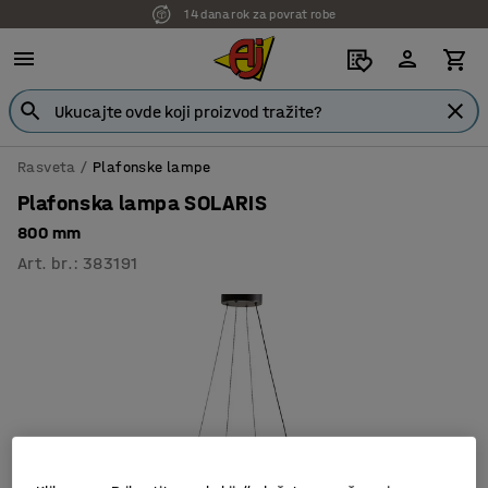
14 dana rok za povrat robe
Rasveta
Plafonske lampe
Plafonska lampa SOLARIS
800 mm
Art. br.
:
383191