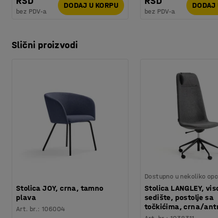
RSD
RSD
DODAJ U KORPU
DODAJ 
bez PDV-a
bez PDV-a
Slični proizvodi
Dostupno u nekoliko opc
Stolica JOY, crna, tamno
Stolica LANGLEY, vis
plava
sedište, postolje sa
točkićima, crna/ant
Art. br.
:
106004