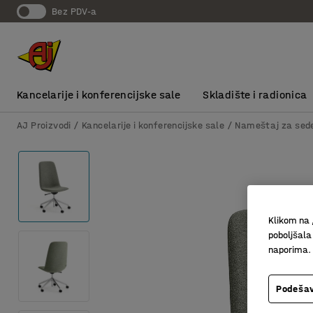
bez PDV-a
Kancelarije i konferencijske sale
Skladište i radionica
AJ Proizvodi
Kancelarije i konferencijske sale
Nameštaj za sed
Klikom na 
poboljšala
naporima.
Podešav