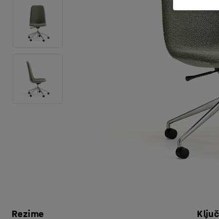
Rezime
Klju