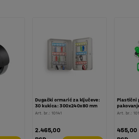
a prati vaše pokrete radi veće udobnosti.
stolica ljulja unazad.
 pogodnom za tepihe.
:
Dugački ormarić za ključeve:
Plastični 
30 kukica: 300x240x80 mm
pakovanje
Art. br.
:
10141
Art. br.
:
10
2.465,00
455,00