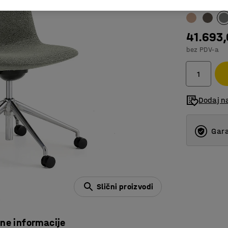
Boja
:
Zeleno 
41.693
bez PDV-a
Dodaj na
Gara
Slični proizvodi
čne informacije