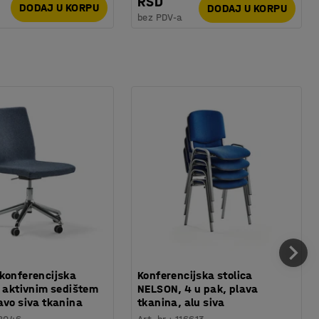
RSD
DODAJ U KORPU
DODAJ U KORPU
bez PDV-a
konferencijska
Konferencijska stolica
a aktivnim sedištem
NELSON, 4 u pak, plava
avo siva tkanina
tkanina, alu siva