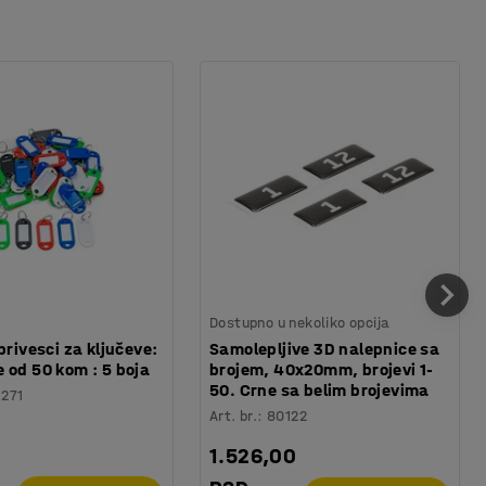
Dostupno u nekoliko opcija
privesci za ključeve:
Samolepljive 3D nalepnice sa
 od 50 kom : 5 boja
brojem, 40x20mm, brojevi 1-
50. Crne sa belim brojevima
1271
Art. br.
:
80122
1.526,00