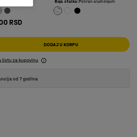
siva
Boja stalka
:
Poliran aluminijum
,00 RSD
DODAJ U KORPU
 listu za kupovinu
ncija od 7 godina