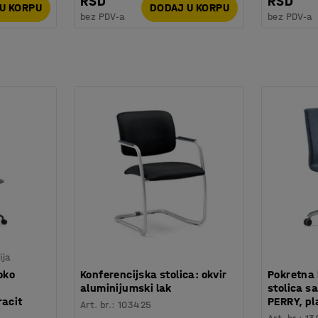
RSD
RSD
U KORPU
DODAJ U KORPU
bez PDV-a
bez PDV-a
ija
oko
Konferencijska stolica: okvir
Pokretna 
aluminijumski lak
stolica s
racit
PERRY, pl
Art. br.
:
103425