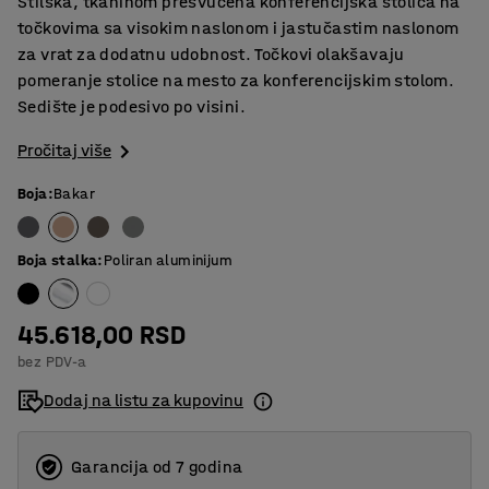
Stilska, tkaninom presvučena konferencijska stolica na
točkovima sa visokim naslonom i jastučastim naslonom
za vrat za dodatnu udobnost. Točkovi olakšavaju
pomeranje stolice na mesto za konferencijskim stolom.
Sedište je podesivo po visini.
Pročitaj više
Boja
:
Bakar
Boja stalka
:
Poliran aluminijum
45.618,00 RSD
bez PDV-a
Dodaj na listu za kupovinu
Garancija od 7 godina