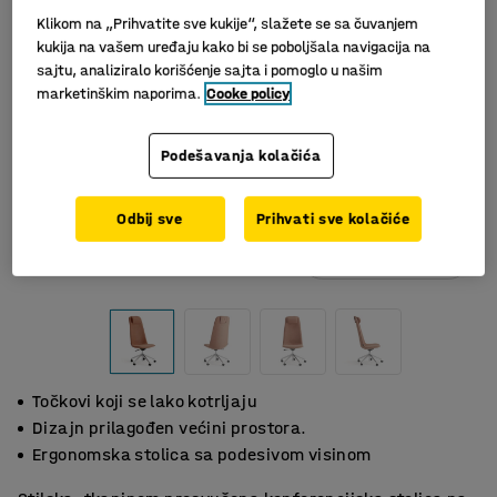
Klikom na „Prihvatite sve kukije“, slažete se sa čuvanjem
kukija na vašem uređaju kako bi se poboljšala navigacija na
sajtu, analiziralo korišćenje sajta i pomoglo u našim
marketinškim naporima.
Cooke policy
Podešavanja kolačića
Odbij sve
Prihvati sve kolačiće
Slični proizvodi
Točkovi koji se lako kotrljaju
Dizajn prilagođen većini prostora.
Ergonomska stolica sa podesivom visinom