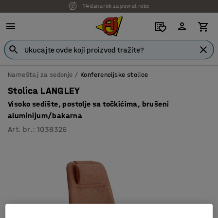
14 dana rok za povrat robe
7 godina garancije
Nameštaj za sedenje
Konferencijske stolice
Stolica LANGLEY
Visoko sedište, postolje sa točkićima, brušeni
aluminijum/bakarna
Art. br.
:
1038326