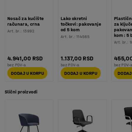
Boja stalka
:
Poliran aluminijum
stolica prati vaše pokrete za dodatnu udobnost. Ova
Materijal stalka
:
Aluminijum
funkcija se takođe može zaključati ako ne želite da se
Nosivost
:
136
kg
stolica ljulja unazad.
Nosač za kućište
Lako okretni
Plastičn
Težina
:
19,4
kg
računara, crna
točkovi: pakovanje
za ključ
Montaža
:
Potrebno je sklapanje
od 5 kom
pakovan
Art. br.
:
13992
kom : 5 
Testiranje
:
EN 1335-1:2020/A1:2022, EN 1335-2:2018
Art. br.
:
114565
Stolica je opremljena lako okretnim točkovima, što je čini
Art. br.
:
1
pogodnom za tepihe.
4.941,00 RSD
1.137,00 RSD
455,0
bez PDV-a
bez PDV-a
bez PDV-
DODAJ U KORPU
DODAJ U KORPU
DODAJ
Slični proizvodi