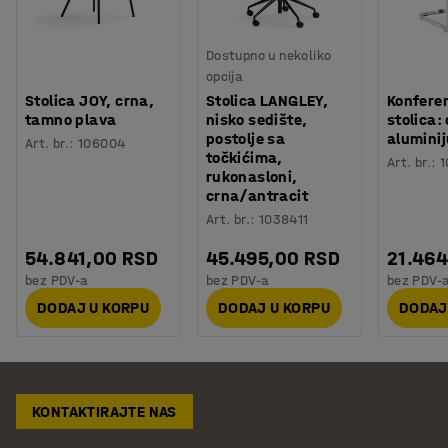
Dostupno u nekoliko
opcija
Stolica JOY, crna,
Stolica LANGLEY,
Konfere
tamno plava
nisko sedište,
stolica: 
postolje sa
aluminij
Art. br.
:
106004
točkićima,
Art. br.
:
1
rukonasloni,
crna/antracit
Art. br.
:
1038411
54.841,00 RSD
45.495,00 RSD
21.464
bez PDV-a
bez PDV-a
bez PDV-
DODAJ U KORPU
DODAJ U KORPU
DODAJ
KONTAKTIRAJTE NAS