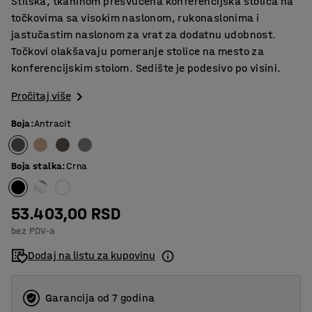
Stilska, tkaninom presvučena konferencijska stolica na
točkovima sa visokim naslonom, rukonaslonima i
jastučastim naslonom za vrat za dodatnu udobnost.
Točkovi olakšavaju pomeranje stolice na mesto za
konferencijskim stolom. Sedište je podesivo po visini.
Pročitaj više
Boja
:
Antracit
Boja stalka
:
Crna
53.403,00 RSD
bez PDV-a
Dodaj na listu za kupovinu
Garancija od 7 godina