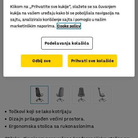
Klikom na „Prihvatite sve kukije“, slažete se sa čuvanjem
kukija na vašem uređaju kako bi se poboljšala navigacija na
sajtu, analiziralo korišćenje sajta i pomoglo u našim
marketinškim naporima.
Cooke policy
Podešavanja kolačića
Odbij sve
Prihvati sve kolačiće
Točkovi koji se lako kotrljaju
Dizajn prilagođen većini prostora.
Ergonomska stolica sa rukonaslonima