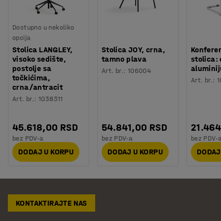
Dostupno u nekoliko
opcija
Stolica LANGLEY,
Stolica JOY, crna,
Konfere
visoko sedište,
tamno plava
stolica: 
postolje sa
aluminij
Art. br.
:
106004
točkićima,
Art. br.
:
1
crna/antracit
Art. br.
:
1038311
45.618,00 RSD
54.841,00 RSD
21.464
bez PDV-a
bez PDV-a
bez PDV-
DODAJ U KORPU
DODAJ U KORPU
DODAJ
KONTAKTIRAJTE NAS