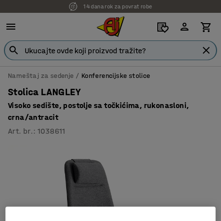
14 dana rok za povrat robe
7 godina garancije
Nameštaj za sedenje
Konferencijske stolice
Stolica LANGLEY
Visoko sedište, postolje sa točkićima, rukonasloni,
crna/antracit
Art. br.
:
1038611