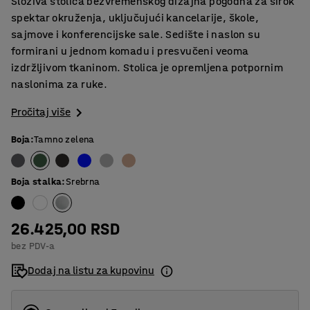
Složiva stolica bezvremenskog dizajna pogodna za širok
spektar okruženja, uključujući kancelarije, škole,
sajmove i konferencijske sale. Sedište i naslon su
formirani u jednom komadu i presvučeni veoma
izdržljivom tkaninom. Stolica je opremljena potpornim
naslonima za ruke.
Pročitaj više
Boja
:
Tamno zelena
Boja stalka
:
Srebrna
26.425,00 RSD
bez PDV-a
Dodaj na listu za kupovinu