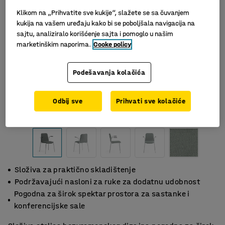
Klikom na „Prihvatite sve kukije“, slažete se sa čuvanjem
kukija na vašem uređaju kako bi se poboljšala navigacija na
sajtu, analiziralo korišćenje sajta i pomoglo u našim
marketinškim naporima.
Cooke policy
Podešavanja kolačića
Odbij sve
Prihvati sve kolačiće
Slični proizvodi
Složiva za praktično skladištenje
Podržavajući nasloni za ruke za dodatnu udobnost
Pogodna za širok spektar prostora za sastanke i
konferencijske sale