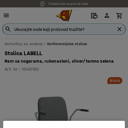
14 dana rok za povrat robe
7 godina garancije
Nameštaj za sedenje
Konferencijske stolice
Stolica LABELL
Ram sa nogarama, rukonasloni, silver/tamno zelena
Art. br.
:
1040162
Novo