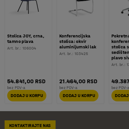
Stolica JOY, crna,
Konferencijska
Pokretn
tamno plava
stolica: okvir
konfere
aluminijumski lak
stolica 
Art. br.
:
106004
sedište
Art. br.
:
103425
plavo si
Art. br.
:
1
54.841,00 RSD
21.464,00 RSD
49.387
bez PDV-a
bez PDV-a
bez PDV-
DODAJ U KORPU
DODAJ U KORPU
DODAJ
KONTAKTIRAJTE NAS