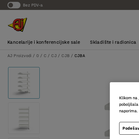
bez PDV-a
Kancelarije i konferencijske sale
Skladište i radionica
AJ Proizvodi
0
C
CJ
CJB
CJBA
Klikom na 
poboljšala
naporima.
Podešav