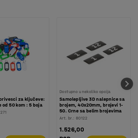
Dostupno u nekoliko opcija
privesci za ključeve:
Samolepljive 3D nalepnice sa
 od 50 kom : 5 boja
brojem, 40x20mm, brojevi 1-
50. Crne sa belim brojevima
1271
Art. br.
:
80122
1.526,00