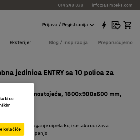
014 248 838
info@asimpeks.com
Prijava / Registracija
Eksterijer
Blog / inspiracija
Preporučujemo
bna jedinica ENTRY sa 10 polica za
jedinica, samostojeća, 1800x900x600 mm,
ko bi se
inškim
64303
prostor za odlaganje cipela koji se lako održava
ve kolačiće
a posudom za kapanje