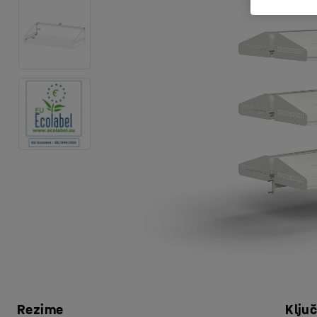
Rezime
Klju