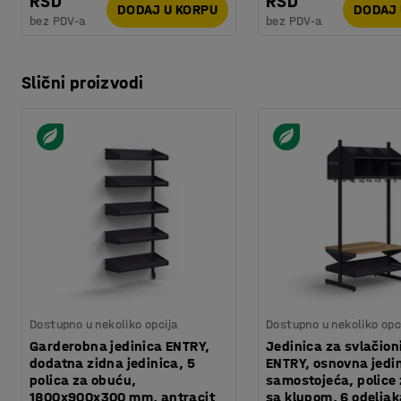
RSD
RSD
DODAJ U KORPU
DODAJ 
bez PDV-a
bez PDV-a
Slični proizvodi
Dostupno u nekoliko opcija
Dostupno u nekoliko opc
Garderobna jedinica ENTRY,
Jedinica za svlačion
dodatna zidna jedinica, 5
ENTRY, osnovna jedi
polica za obuću,
samostojeća, police
1800x900x300 mm, antracit
sa klupom, 6 odeljak