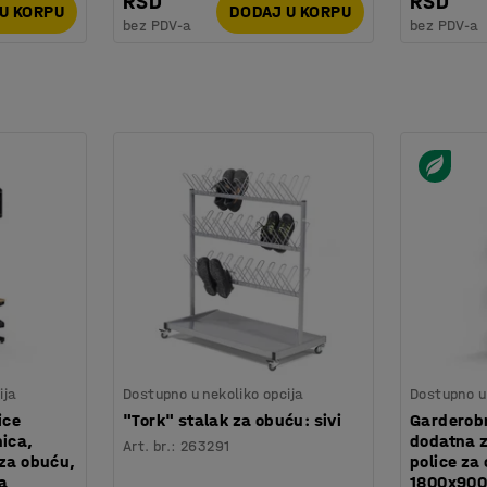
RSD
RSD
U KORPU
DODAJ U KORPU
bez PDV-a
bez PDV-a
ija
Dostupno u nekoliko opcija
Dostupno u 
ice
"Tork" stalak za obuću: sivi
Garderobn
nica,
dodatna z
Art. br.
:
263291
 za obuću,
police za
a
1800x900