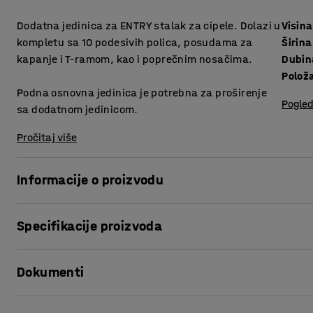
Dodatna jedinica za ENTRY stalak za cipele. Dolazi u
Visina
kompletu sa 10 podesivih polica, posudama za
Širina
kapanje i T-ramom, kao i poprečnim nosačima.
Dubin
Polož
Podna osnovna jedinica je potrebna za proširenje
Pogled
sa dodatnom jedinicom.
Pročitaj više
Informacije o proizvodu
ENTRIY je svestran i proširiv asortiman za garderobu u koj
Specifikacije proizvoda
potrebi.
Visina
:
1800
mm
Proširite svoju osnovnu jedinicu pomoću ove police za cipe
Dokumenti
Širina
:
900
mm
prostoru.
Dubina
:
600
mm
Stalak za cipele ima deset polica i pogodan je za teretane
Položaj
:
Podni model
Odštampaj ovu stranu
ustanove ili slična mesta.