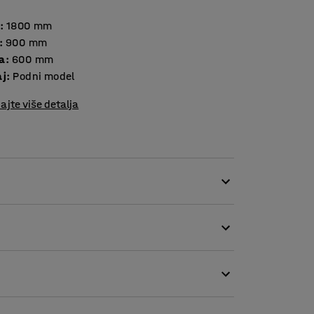
:
1800
mm
:
900
mm
a
:
600
mm
aj
:
Podni model
ajte više detalja
oj se svaka jedinica može prilagoditi prema
le da biste kreirali rešenje prilagođeno vašem
, plivačke komplekse, škole, zdravstvene