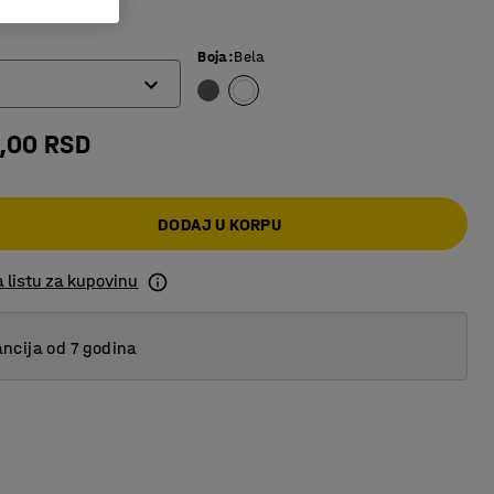
 štedi prostor
Boja
:
Bela
8,00 RSD
DODAJ U KORPU
 listu za kupovinu
ncija od 7 godina