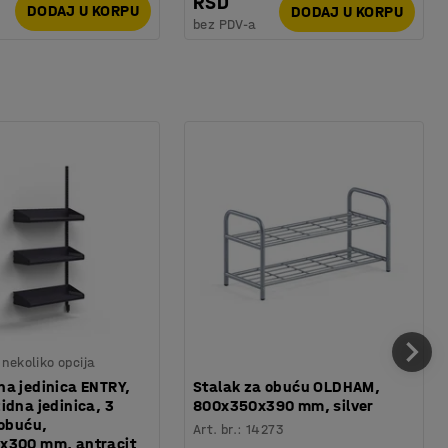
RSD
DODAJ U KORPU
DODAJ U KORPU
bez PDV-a
nekoliko opcija
a jedinica ENTRY,
Stalak za obuću OLDHAM,
idna jedinica, 3
800x350x390 mm, silver
 obuću,
Art. br.
:
14273
x300 mm, antracit