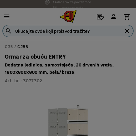
7 godina garancije
CJB
CJBB
Ormar za obuću ENTRY
Dodatna jedinica, samostojeća, 20 drvenih vrata,
1800x600x600 mm, bela/breza
Art. br.
:
3077302