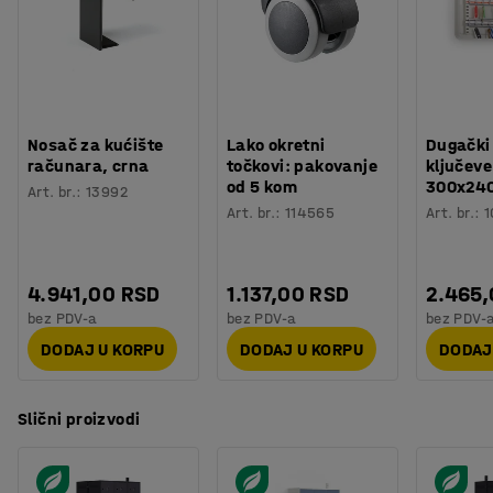
Nosač za kućište
Lako okretni
Dugački
računara, crna
točkovi: pakovanje
ključeve
od 5 kom
300x24
Art. br.
:
13992
Art. br.
:
114565
Art. br.
:
1
4.941,00 RSD
1.137,00 RSD
2.465
bez PDV-a
bez PDV-a
bez PDV-
DODAJ U KORPU
DODAJ U KORPU
DODAJ
Slični proizvodi