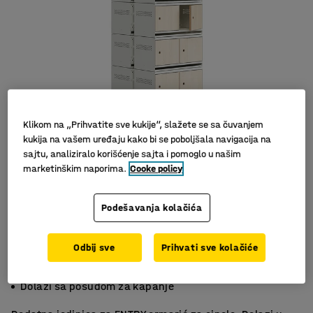
Klikom na „Prihvatite sve kukije“, slažete se sa čuvanjem
kukija na vašem uređaju kako bi se poboljšala navigacija na
sajtu, analiziralo korišćenje sajta i pomoglo u našim
marketinškim naporima.
Cooke policy
Podešavanja kolačića
Odbij sve
Prihvati sve kolačiće
Glatka drvena vrata sa opcijom skladištenja
Za sigurno skladištenje
Dolazi sa posudom za kapanje