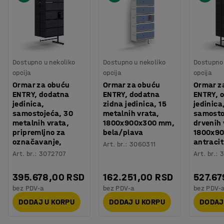
Dostupno u nekoliko
Dostupno u nekoliko
Dostupno 
opcija
opcija
opcija
Ormar za obuću
Ormar za obuću
Ormar z
ENTRY, dodatna
ENTRY, dodatna
ENTRY, 
jedinica,
zidna jedinica, 15
jedinica
samostojeća, 30
metalnih vrata,
samosto
metalnih vrata,
1800x900x300 mm,
drvenih 
pripremljno za
bela/plava
1800x9
označavanje,
antraci
Art. br.
:
3060311
Art. br.
:
3072707
Art. br.
:
3
395.678,00 RSD
162.251,00 RSD
527.67
bez PDV-a
bez PDV-a
bez PDV-
DODAJ U KORPU
DODAJ U KORPU
DODAJ