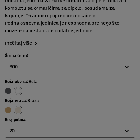
Dodatna jedinica za ENTRY ormarić za cipele. Dolazi u
kompletu sa ormarićima za cipele, posudama za
kapanje, T-ramom i poprečnim nosačem.
Podna osnovna jedinica je neophodna pre nego što
možete da instalirate dodatne jedinice.
Pročitaj više
Širina (mm)
600
Boja okvira
:
Bela
600
900
Boja vrata
:
Breza
Broj polica
20