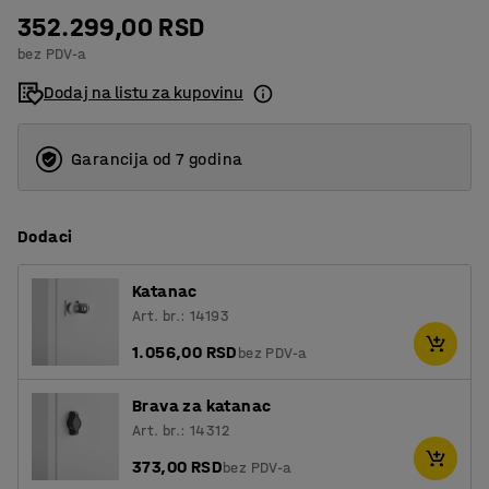
352.299,00 RSD
20
bez PDV-a
30
Dodaj na listu za kupovinu
Garancija od 7 godina
Dodaci
Katanac
Art. br.: 14193
1.056,00 RSD
bez PDV-a
Brava za katanac
Art. br.: 14312
373,00 RSD
bez PDV-a