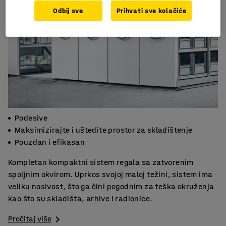
Odbij sve
Prihvati sve kolačiće
Podesive
Maksimizirajte i uštedite prostor za skladištenje
Pouzdan i efikasan
Kompletan kompaktni sistem regala sa zatvorenim
spoljnim okvirom. Uprkos svojoj maloj težini, sistem ima
veliku nosivost, što ga čini pogodnim za teška okruženja
kao što su skladišta, arhive i radionice.
Pročitaj više