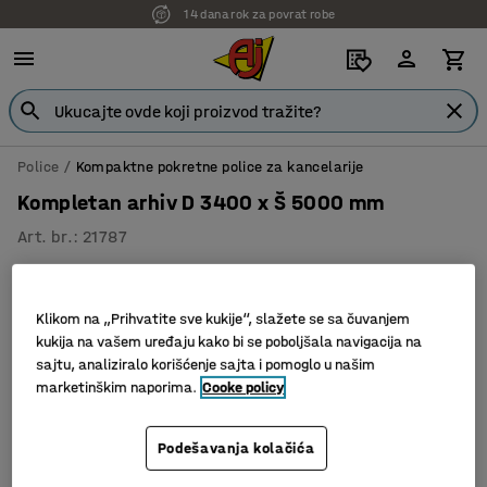
14 dana rok za povrat robe
Police
Kompaktne pokretne police za kancelarije
Kompletan arhiv D 3400 x Š 5000 mm
Art. br.
:
21787
Klikom na „Prihvatite sve kukije“, slažete se sa čuvanjem
kukija na vašem uređaju kako bi se poboljšala navigacija na
sajtu, analiziralo korišćenje sajta i pomoglo u našim
marketinškim naporima.
Cooke policy
Podešavanja kolačića