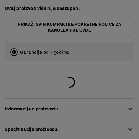
Ovaj proizvod više nije dostupan.
PRIKAŽI SVIH KOMPAKTNE POKRETNE POLICE ZA
KANCELARIJE OVDE
Garancija od 7 godina
Informacije o proizvodu
Maksimalno povećajte kapacitet skladištenja i uštedite
Specifikacije proizvoda
prostor ovim prilagodljivim sistemom regala. Kompaktne
police su napravljene od visokokvalitetnog pocinkovanog