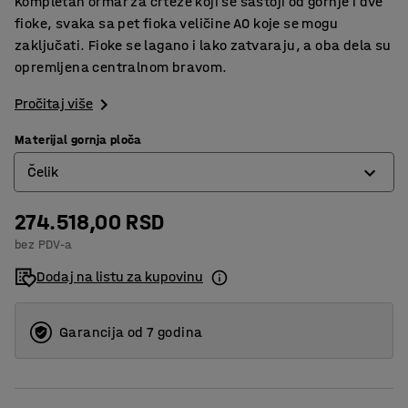
Kompletan ormar za crteže koji se sastoji od gornje i dve
fioke, svaka sa pet fioka veličine A0 koje se mogu
zaključati. Fioke se lagano i lako zatvaraju, a oba dela su
opremljena centralnom bravom.
Pročitaj više
Materijal gornja ploča
Čelik
274.518,00 RSD
Čelik
bez PDV-a
Laminat
Dodaj na listu za kupovinu
Garancija od 7 godina