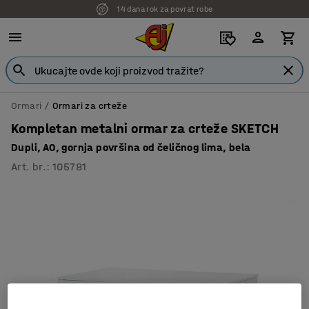
14 dana rok za povrat robe
Ormari
Ormari za crteže
Kompletan metalni ormar za crteže SKETCH
Dupli, A0, gornja površina od čeličnog lima, bela
Art. br.
:
105781