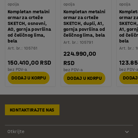
opcija
opcija
opcija
Kompletan metalni
Kompletan metalni
Komplet
ormar za crteže
ormar za crteže
ormar za
SKETCH, osnovni,
SKETCH, dupli, A1,
SKETCH,
A0, gornja površina
gornja površina od
A1, gorn
od čeličnog lima,
čeličnog lima, bela
od čelič
bela
bela
Art. br.
:
105791
Art. br.
:
105761
Art. br.
:
1
224.990,00
150.410,00 RSD
123.85
RSD
bez PDV-a
bez PDV-
bez PDV-a
DODAJ U KORPU
DODAJ
DODAJ U KORPU
KONTAKTIRAJTE NAS
Otkrijte