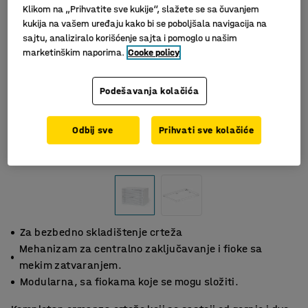
Klikom na „Prihvatite sve kukije“, slažete se sa čuvanjem
kukija na vašem uređaju kako bi se poboljšala navigacija na
sajtu, analiziralo korišćenje sajta i pomoglo u našim
marketinškim naporima.
Cooke policy
Podešavanja kolačića
Odbij sve
Prihvati sve kolačiće
Slični proizvodi
Za bezbedno skladištenje crteža
Mehanizam za centralno zaključavanje i fioke sa
mekim zatvaranjem.
Modularna, sa fiokama koje se mogu složiti.