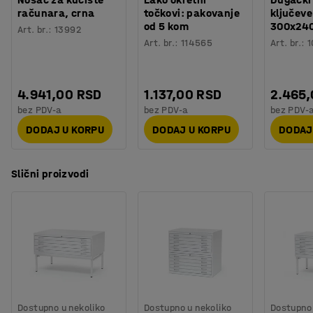
Težina
:
254
kg
Ormar se može produžiti kasnije ako se vaši zahtevi za
računara, crna
točkovi: pakovanje
ključeve
Montaža
:
Potrebno je sklapanje
od 5 kom
300x24
skladištenje promene.
Art. br.
:
13992
Art. br.
:
114565
Art. br.
:
1
Na primer, možete da stavite još jedan odeljak na vrh ako
vam treba više prostora za skladištenje ili uklonite deo
ako vam treba manje.
4.941,00 RSD
1.137,00 RSD
2.465
bez PDV-a
bez PDV-a
bez PDV-
DODAJ U KORPU
DODAJ U KORPU
DODAJ
Slični proizvodi
Dostupno u nekoliko
Dostupno u nekoliko
Dostupno 