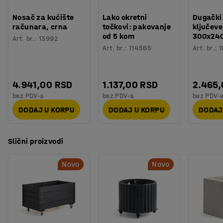
Nosač za kućište
Lako okretni
Dugački
računara, crna
točkovi: pakovanje
ključeve
od 5 kom
300x24
Art. br.
:
13992
Art. br.
:
114565
Art. br.
:
1
4.941,00 RSD
1.137,00 RSD
2.465
bez PDV-a
bez PDV-a
bez PDV-
DODAJ U KORPU
DODAJ U KORPU
DODAJ
Slični proizvodi
Novo
Novo