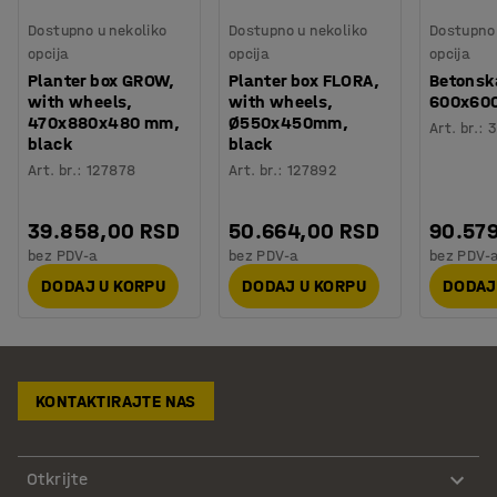
Dostupno u nekoliko
Dostupno u nekoliko
Dostupno 
opcija
opcija
opcija
Planter box GROW,
Planter box FLORA,
Betonska
with wheels,
with wheels,
600x600
470x880x480 mm,
Ø550x450mm,
Art. br.
:
3
black
black
Art. br.
:
127878
Art. br.
:
127892
39.858,00 RSD
50.664,00 RSD
90.57
bez PDV-a
bez PDV-a
bez PDV-
DODAJ U KORPU
DODAJ U KORPU
DODAJ
KONTAKTIRAJTE NAS
Otkrijte