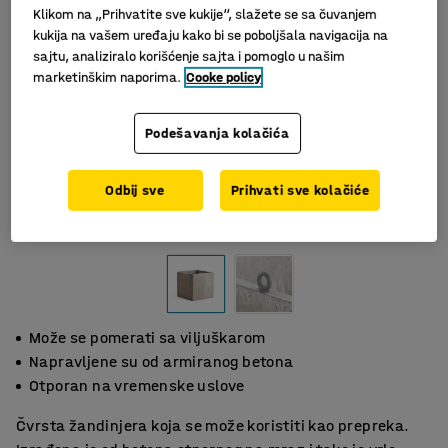
Klikom na „Prihvatite sve kukije“, slažete se sa čuvanjem
kukija na vašem uređaju kako bi se poboljšala navigacija na
sajtu, analiziralo korišćenje sajta i pomoglo u našim
marketinškim naporima.
Cooke policy
Podešavanja kolačića
Odbij sve
Prihvati sve kolačiće
Slični proizvodi
Može se pomerati sa viljuškarom
Napravljene su od armiranog betona
Otporan na vremenske uslove
Čvrsta žandinjera koja se može koristiti kao prepreka.