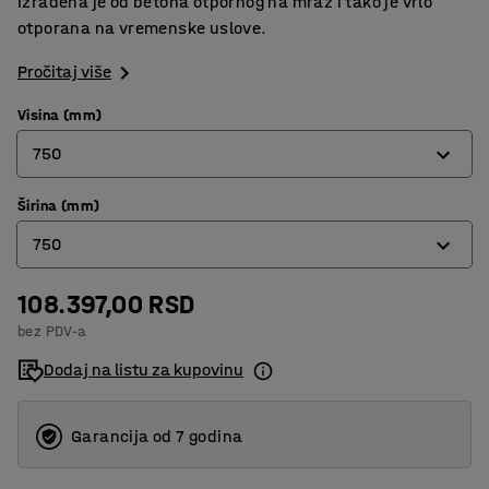
Izrađena je od betona otpornog na mraz i tako je vrlo
otporana na vremenske uslove.
Pročitaj više
Visina (mm)
750
Širina (mm)
600
750
750
800
108.397,00 RSD
600
bez PDV-a
750
Dodaj na listu za kupovinu
1000
Garancija od 7 godina