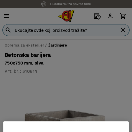
14 dana rok za povrat robe
Oprema za eksterijer
Žardinjere
Betonska barijera
750x750 mm, siva
Art. br.
:
310614