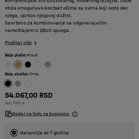
Konferencijski sto stilizovanog, modernog dizajna. Oblik
stola omogućava kontakt očima sa svima koji sede oko
njega, uprkos njegovoj dužini.
Savršeno za kombinovanje sa odgovarajućim
nameštajem iz QBUS opsega.
Pročitaj više
Boja ploče
:
Hrast
Boja stalka
:
Crna
54.067,00 RSD
bez PDV-a
Dodaj na listu za kupovinu
Garancija od 7 godina