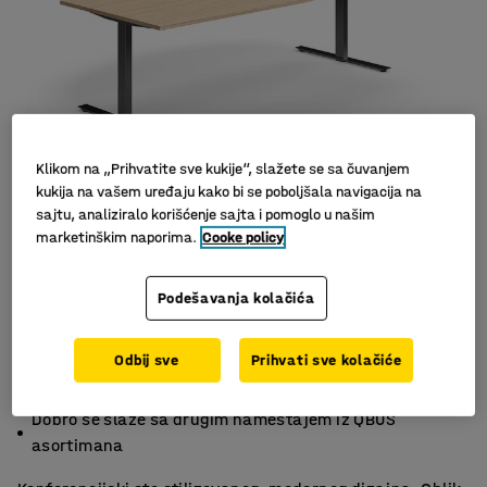
Klikom na „Prihvatite sve kukije“, slažete se sa čuvanjem
kukija na vašem uređaju kako bi se poboljšala navigacija na
sajtu, analiziralo korišćenje sajta i pomoglo u našim
marketinškim naporima.
Cooke policy
Podešavanja kolačića
Odbij sve
Prihvati sve kolačiće
Izdržljiva površina laminata
Dostupna u nekoliko dužina.
Dobro se slaže sa drugim nameštajem iz QBUS
asortimana