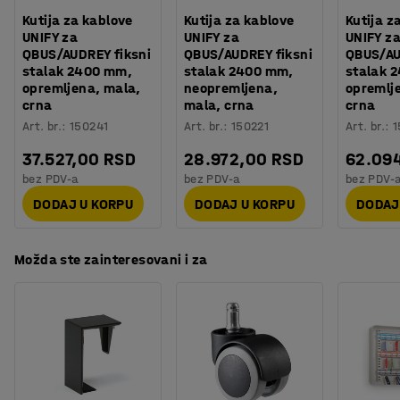
Orijentaciono vreme potrebno za montažu
:
45
Min
je to potrebno. Sve za efikasan radni dan!
Kutija za kablove
Kutija za kablove
Kutija z
Težina
:
67,45
kg
UNIFY za
UNIFY za
UNIFY z
Montaža
:
Potrebno je sklapanje
QBUS/AUDREY fiksni
QBUS/AUDREY fiksni
QBUS/AU
stalak 2400 mm,
stalak 2400 mm,
stalak 
Testiranje
:
EN 15372:2023
opremljena, mala,
neopremljena,
opremlje
Kvalitet & eko oznaka
:
Möbelfakta 420250512
crna
mala, crna
crna
Art. br.
:
150241
Art. br.
:
150221
Art. br.
:
1
37.527,00 RSD
28.972,00 RSD
62.09
bez PDV-a
bez PDV-a
bez PDV-
DODAJ U KORPU
DODAJ U KORPU
DODAJ
Možda ste zainteresovani i za