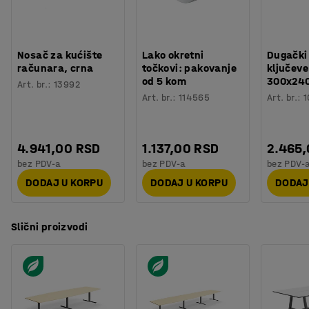
Nosač za kućište
Lako okretni
Dugački
računara, crna
točkovi: pakovanje
ključeve
od 5 kom
300x24
Art. br.
:
13992
Art. br.
:
114565
Art. br.
:
1
4.941,00 RSD
1.137,00 RSD
2.465
bez PDV-a
bez PDV-a
bez PDV-
DODAJ U KORPU
DODAJ U KORPU
DODAJ
Slični proizvodi