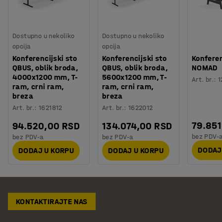
Dostupno u nekoliko
Dostupno u nekoliko
opcija
opcija
Konferencijski sto
Konferencijski sto
Konferen
QBUS, oblik broda,
QBUS, oblik broda,
NOMAD
4000x1200 mm, T-
5600x1200 mm, T-
Art. br.
:
1
ram, crni ram,
ram, crni ram,
breza
breza
Art. br.
:
1621812
Art. br.
:
1622012
79.851
94.520,00 RSD
134.074,00 RSD
bez PDV-
bez PDV-a
bez PDV-a
DODAJ
DODAJ U KORPU
DODAJ U KORPU
KONTAKTIRAJTE NAS