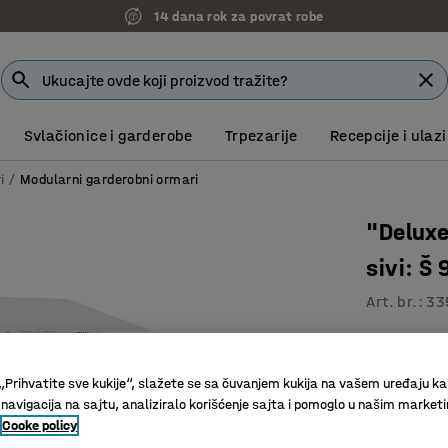
14 dana rok za povrat robe
Svlačionice i garderobe
Trpezarije
Recepcije i ulazi
i
Modularni garderobni ormari
"Deluxe
sivi: Š
Art. br.
:
33
U celini 
„Prihvatite sve kukije“, slažete se sa čuvanjem kukija na vašem uređaju ka
Boja vrata
:
S
 navigacija na sajtu, analiziralo korišćenje sajta i pomoglo u našim market
Cooke policy