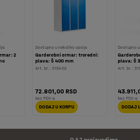
ija
Dostupno u nekoliko opcija
Dostupno u 
rmar: 2
Garderobni ormar: troredni:
Garderobn
mno
plava: Š 400 mm
plava: Š
Art. br.
:
315402
Art. br.
:
31
72.801,00 RSD
43.911,
bez PDV-a
bez PDV-a
DODAJ U KORPU
DODAJ 
O AJ proizvodima