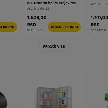
50. Crne sa belim brojevima
Art. br.
:
80
Art. br.
:
80122
1.526,00
1.747,0
RSD
RSD
U KORPU
DODAJ U KORPU
bez PDV-a
bez PDV-a
PRIKAŽI VIŠE