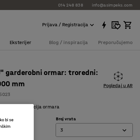
014 248 838
info@asimpeks.com
Prijava / Registracija
Eksterijer
Blog / inspiracija
Preporučujemo
" garderobni ormar: troredni:
 900 mm
Pogledaj u AR
5023
varena konstrukcija ormara
Broj vrata
ko bi se
vetlo siva
inškim
3