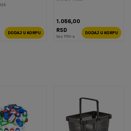
125
0
1.056,00
RSD
DODAJ U KORPU
DODAJ U KORPU
bez PDV-a