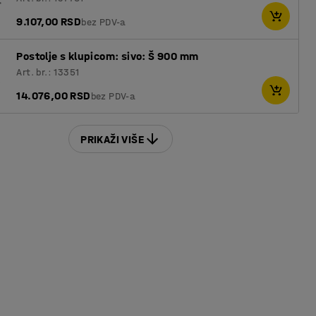
9.107,00 RSD
bez PDV-a
Postolje s klupicom: sivo: Š 900 mm
Art. br.: 13351
14.076,00 RSD
bez PDV-a
PRIKAŽI VIŠE