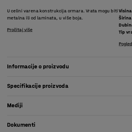
U celini varena konstrukcija ormara. Vrata mogu biti
Visina
metalna ili od laminata, u više boja.
Širina
Dubin
Pročitaj više
Tip vr
Pogled
Informacije o proizvodu
.
Specifikacije proizvoda
Visina
:
1900
mm
Mediji
Širina
:
900
mm
Dubina
:
550
mm
Tip vrata
:
Ojačani jednostruki lim
Pogledaj proizvod u 3D
Dokumenti
Debljina vrata
:
15
mm