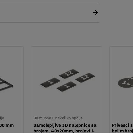
ija
Dostupno u nekoliko opcija
300 mm
Samolepljive 3D nalepnice sa
Privesci 
brojem, 40x20mm, brojevi 1-
belim bro