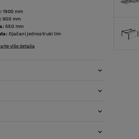
:
1900
mm
:
900
mm
a
:
550
mm
ata
:
Ojačani jednostruki lim
ajte više detalja