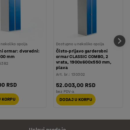
nekoliko opcija
Dostupno u nekoliko opcija
i ormar: dvoredni:
Čisto-prljavo garderobni
 300 mm
ormar CLASSIC COMBO, 2
vrata, 1900x600x550 mm,
5382
plava
Art. br.
:
130302
00 RSD
52.003,00 RSD
bez PDV-a
U KORPU
DODAJ U KORPU
Uslovi prodaje