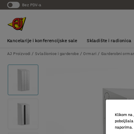
bez PDV-a
Kancelarije i konferencijske sale
Skladište i radionica
AJ Proizvodi
Svlačionice i garderobe
Ormari
Garderobni ormar
Klikom na 
poboljšala
naporima.