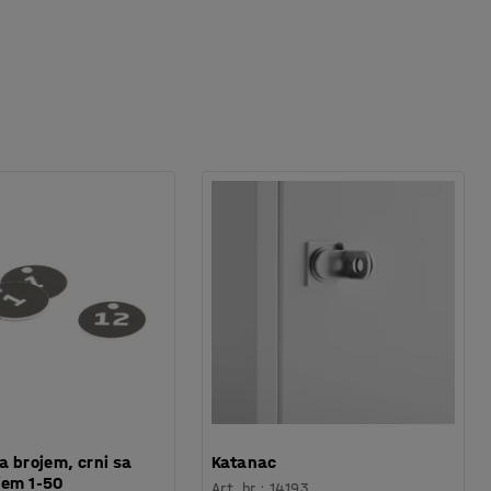
sa brojem, crni sa
Katanac
jem 1-50
Art. br.
:
14193