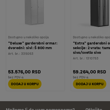
Dostupno u nekoliko opcija
Dostupno u nekoliko opc
"Deluxe" garderobni ormar:
"Extra" garderobni o
dvoredni: sivi: Š 800 mm
sekcije: 2 vrata: ta
sivo/svetlo sivo
Art. br.
:
335053
Art. br.
:
1310753
53.576,00 RSD
59.264,00 RSD
bez PDV-a
bez PDV-a
DODAJ U KORPU
DODAJ U KORPU
Možemo li da vam pomognemo?
Otkrijte