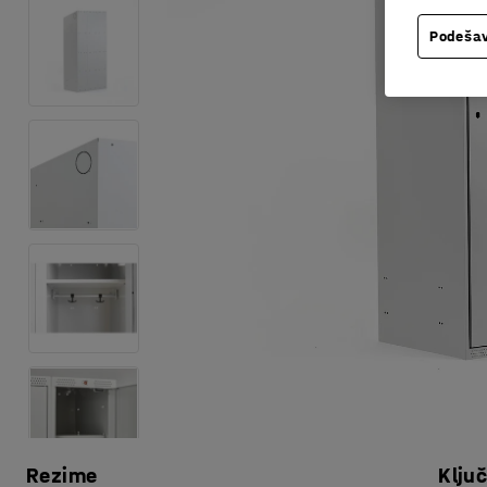
Podešav
Rezime
Klju