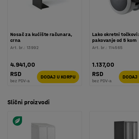
Nosač za kućište računara,
Lako okretni točkovi
crna
pakovanje od 5 kom
Art. br.
:
13992
Art. br.
:
114565
4.941,00
1.137,00
RSD
RSD
DODAJ U KORPU
DODAJ 
bez PDV-a
bez PDV-a
Slični proizvodi