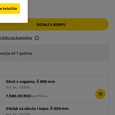
00 RSD
2
ve kolačiće
3
DODAJ U KORPU
4
 listu za kupovinu
ncija od 7 godina
Okvir s nogama: Š 900 mm
Art. br.: 13305
7.580,00 RSD
bez PDV-a
Stalak za obuću i kape: Š 300 mm
Art. br.: 137781