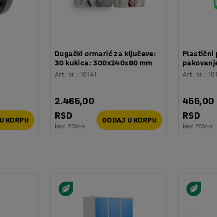
:
Dugački ormarić za ključeve:
Plastični 
30 kukica: 300x240x80 mm
pakovanje
Art. br.
:
10141
Art. br.
:
10
2.465,00
455,00
RSD
RSD
U KORPU
DODAJ U KORPU
bez PDV-a
bez PDV-a