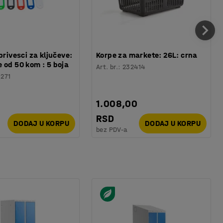
privesci za ključeve:
Korpe za markete: 26L: crna
 od 50 kom : 5 boja
Art. br.
:
232414
1271
1.008,00
RSD
DODAJ U KORPU
DODAJ U KORPU
bez PDV-a