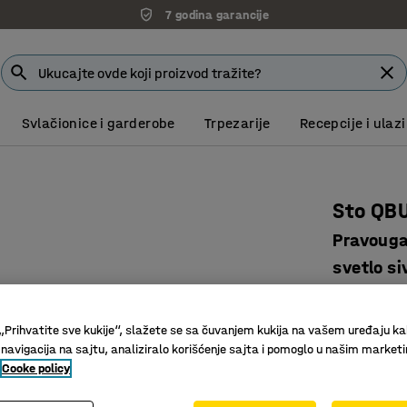
7 godina garancije
Svlačionice i garderobe
Trpezarije
Recepcije i ulazi
Sto QB
Pravouga
svetlo si
Art. br.
:
16
„Prihvatite sve kukije“, slažete se sa čuvanjem kukija na vašem uređaju ka
Izdržljiv
 navigacija na sajtu, analiziralo korišćenje sajta i pomoglo u našim market
Stilizova
Cooke policy
Dobro se