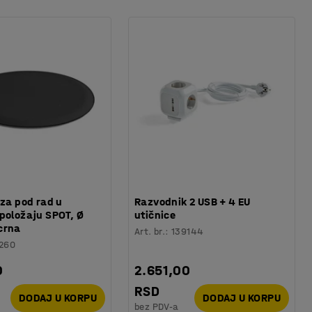
 za pod rad u
Razvodnik 2 USB + 4 EU
položaju SPOT, Ø
utičnice
crna
Art. br.
:
139144
260
0
2.651,00
RSD
DODAJ U KORPU
DODAJ U KORPU
bez PDV-a