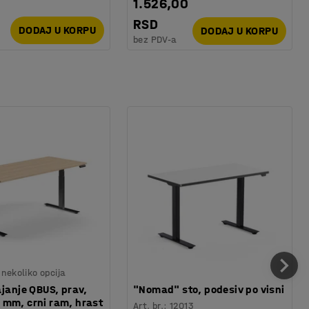
1.526,00
RSD
DODAJ U KORPU
DODAJ U KORPU
bez PDV-a
nekoliko opcija
ajanje QBUS, prav,
"Nomad" sto, podesiv po visni
mm, crni ram, hrast
Art. br.
:
12013