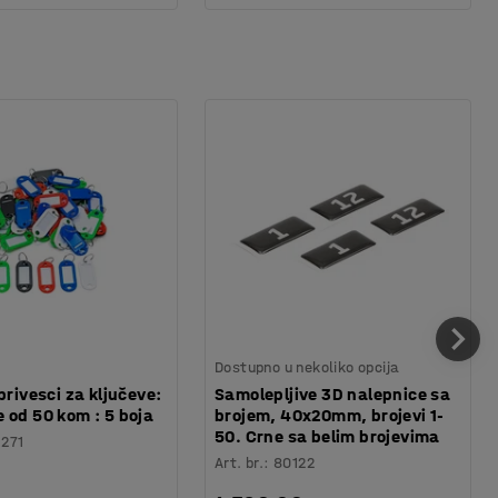
Dostupno u nekoliko opcija
privesci za ključeve:
Samolepljive 3D nalepnice sa
 od 50 kom : 5 boja
brojem, 40x20mm, brojevi 1-
50. Crne sa belim brojevima
1271
Art. br.
:
80122