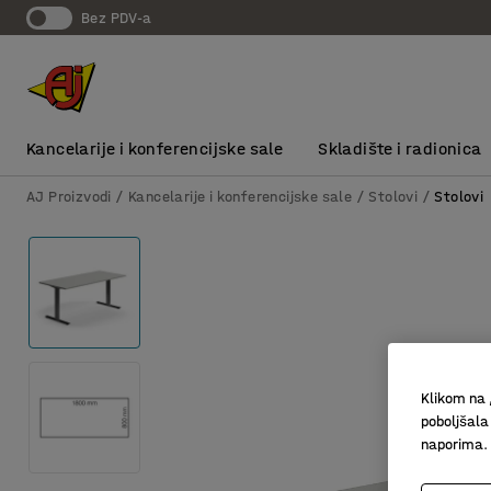
bez PDV-a
Kancelarije i konferencijske sale
Skladište i radionica
AJ Proizvodi
Kancelarije i konferencijske sale
Stolovi
Stolovi
Klikom na 
poboljšala
naporima.