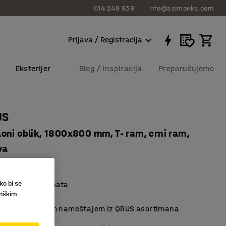
014 248 838
info@asimpeks.com
Prijava / Registracija
Eksterijer
Blog / inspiracija
Preporučujemo
US
oni oblik, 1800x800 mm, T- ram, crni ram,
va
22415
ko bi se
a površina laminata
inškim
n dizajn
 slaže sa drugim nameštajem iz QBUS asortimana