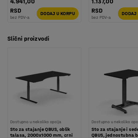
4.941,00
1.137,00
RSD
RSD
DODAJ U KORPU
DODAJ 
bez PDV-a
bez PDV-a
Slični proizvodi
Dostupno u nekoliko opcija
Dostupno u nekoliko opc
Sto za stajanje QBUS, oblik
Sto za stajanje i sed
talasa, 2000x1000 mm, crni
QBUS, jednostubna 