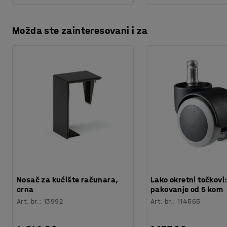
Možda ste zainteresovani i za
Nosač za kućište računara,
Lako okretni točkovi
crna
pakovanje od 5 kom
Art. br.
:
13992
Art. br.
:
114565