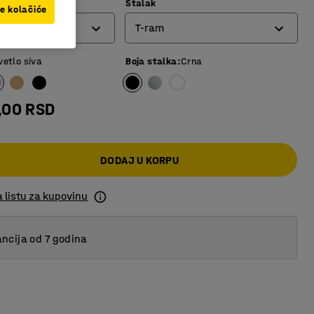
Stalak
ve kolačiće
T-ram
vetlo siva
Boja stalka
:
Crna
O-ram
Postolje sa 4 nogare
,00 RSD
T-ram
DODAJ U KORPU
 listu za kupovinu
ncija od 7 godina