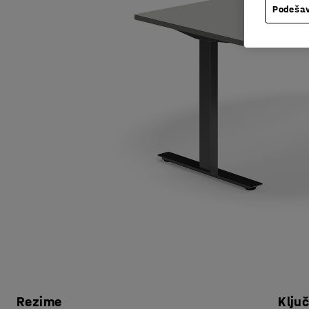
Podešav
Rezime
Klju