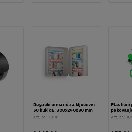
:
Dugački ormarić za ključeve:
Plastični 
30 kukica: 300x240x80 mm
pakovanje
Art. br.
:
10141
Art. br.
:
10