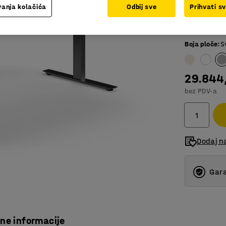
Dužina (mm)
anja kolačića
Odbij sve
Prihvati s
1800
Boja ploče
:
S
800
1200
29.844
1400
bez PDV-a
1600
1800
Dodaj na
Gara
čne informacije