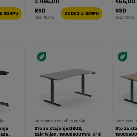
2.465,00
455,00
RSD
RSD
U KORPU
DODAJ U KORPU
bez PDV-a
bez PDV-a
ija
Dostupno u nekoliko opcija
Dostupno u 
enje
Sto za stajanje QBUS,
Sto za st
baza,
zakrivljen, 1600x800 mm, crni
1800x800 