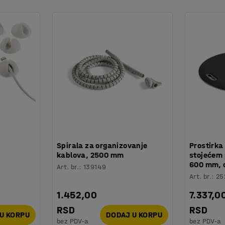
jniran da se uklapa zajedno, a modularni
 kada vam je potrebno. Sve za efikasan radni
Spirala za organizovanje
Prostirka
kablova, 2500 mm
stojećem 
600 mm, 
Art. br.
:
139149
Art. br.
:
25
1.452,00
7.337,0
RSD
RSD
U KORPU
DODAJ U KORPU
bez PDV-a
bez PDV-a