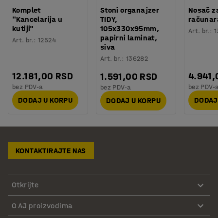
Komplet
Stoni organajzer
Nosač z
"Kancelarija u
TIDY,
računar
kutiji"
105x330x95mm,
Art. br.
:
1
papirni laminat,
Art. br.
:
12524
siva
Art. br.
:
136282
12.181,00 RSD
4.941,
1.591,00 RSD
bez PDV-a
bez PDV-
bez PDV-a
DODAJ U KORPU
DODAJ
DODAJ U KORPU
KONTAKTIRAJTE NAS
Otkrijte
O AJ proizvodima