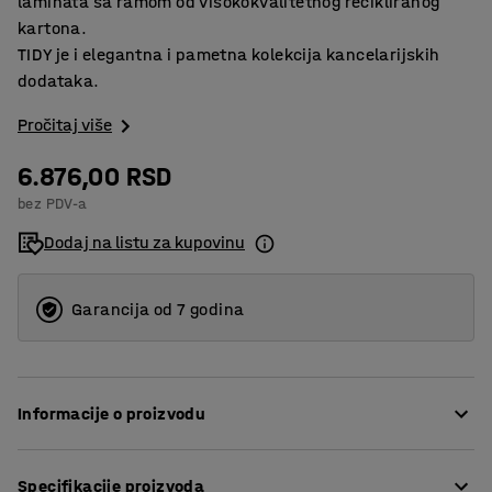
laminata sa ramom od visokokvalitetnog recikliranog
kartona.
TIDY je i elegantna i pametna kolekcija kancelarijskih
dodataka.
Pročitaj više
6.876,00 RSD
bez PDV-a
Dodaj na listu za kupovinu
Garancija od 7 godina
Informacije o proizvodu
Bez obzira da li vam je potreban početni komplet za vaš
Specifikacije proizvoda
sto kao novom zaposlenom ili jednostavno želite novi,