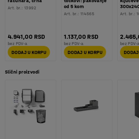
računara, crna
točkovi: pakovanje
ključeve
Korpa za otpatke TIDY, papirni laminat, siva
organizaciju skladištenja.
od 5 kom
300x24
Art. br.
:
13992
Visina:
325 mm
Art. br.
:
114565
Art. br.
:
1
Širina:
260 mm
Dubina:
260 mm
Zapremina:
20 L
...
4.941,00 RSD
1.137,00 RSD
2.465
Prikaži više
bez PDV-a
bez PDV-a
bez PDV-
Stalak za časopise "Tidy"
DODAJ U KORPU
DODAJ U KORPU
DODAJ
Visina:
325 mm
Širina:
115 mm
Slični proizvodi
Dubina:
250 mm
Boja:
Siva
...
Prikaži više