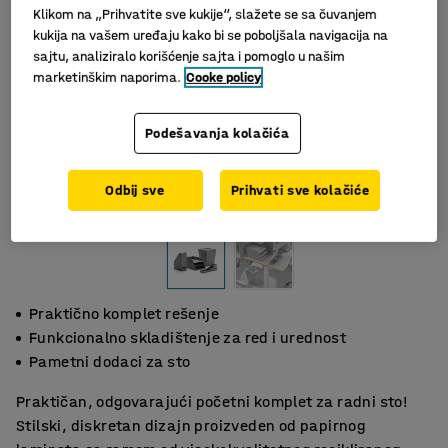
Klikom na „Prihvatite sve kukije“, slažete se sa čuvanjem
kukija na vašem uređaju kako bi se poboljšala navigacija na
sajtu, analiziralo korišćenje sajta i pomoglo u našim
marketinškim naporima.
Cooke policy
Podešavanja kolačića
Slični proizvodi
Odbij sve
Prihvati sve kolačiće
Praktično komplet rešenje
Funkcionalno skladištenje za red i urednost
Pametni dodaci za sto
Praktičan, odgovarajući početni komplet za radni sto!
Stilski, diskretan dizajn proizveden od papirnog