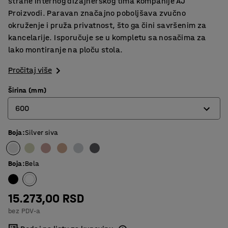
strane internog dizajnerskog tima kompanije AJ
Proizvodi. Paravan značajno poboljšava zvučno
okruženje i pruža privatnost, što ga čini savršenim za
kancelarije. Isporučuje se u kompletu sa nosačima za
lako montiranje na ploču stola.
Pročitaj više
Širina (mm)
600
Boja
:
Silver siva
600
800
Boja
:
Bela
1000
1200
15.273,00 RSD
bez PDV-a
1400