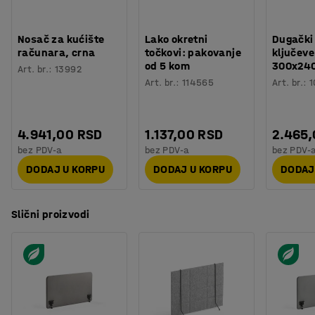
Nosač za kućište
Lako okretni
Dugački
računara, crna
točkovi: pakovanje
ključeve
od 5 kom
300x24
Art. br.
:
13992
Art. br.
:
114565
Art. br.
:
1
4.941,00 RSD
1.137,00 RSD
2.465
bez PDV-a
bez PDV-a
bez PDV-
DODAJ U KORPU
DODAJ U KORPU
DODAJ
Slični proizvodi