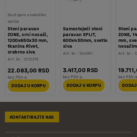
Dostupno u nekoliko
opcija
Stoni paravan
Samostojeći stoni
Stoni p
ZONE, crni nosači,
paravan SPLIT,
ZONE, 1
1200x650x30 mm,
600x430mm, svetlo
mm, svet
tkanina Rivet,
siva
nosači
srebrno siva
Art. br.
:
124061
Art. br.
:
1
Art. br.
:
1210315
3.417,00 RSD
19.711
22.083,00 RSD
bez PDV-a
bez PDV-
bez PDV-a
DODAJ U KORPU
DODAJ
DODAJ U KORPU
KONTAKTIRAJTE NAS