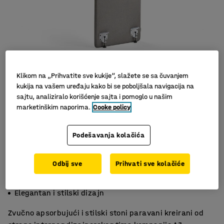
Klikom na „Prihvatite sve kukije“, slažete se sa čuvanjem
kukija na vašem uređaju kako bi se poboljšala navigacija na
sajtu, analiziralo korišćenje sajta i pomoglo u našim
marketinškim naporima.
Cooke policy
Podešavanja kolačića
Odbij sve
Prihvati sve kolačiće
Efektivna apsorpcija buke
Isporučuje se u kompletu sa nosačima
Elegantan i stilski dizajn
Zvučno apsorbujući i stilski stoni paravani kreirani od