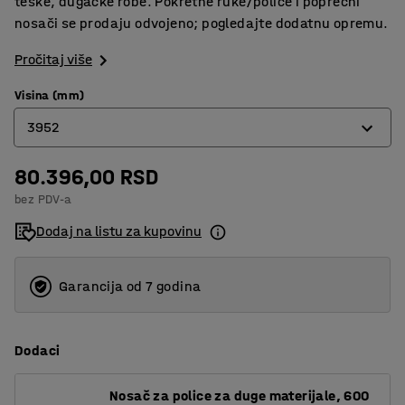
teške, dugačke robe. Pokretne ruke/police i poprečni
nosači se prodaju odvojeno; pogledajte dodatnu opremu.
Pročitaj više
Visina (mm)
3952
80.396,00 RSD
2432
bez PDV-a
2964
Dodaj na listu za kupovinu
3952
Garancija od 7 godina
Dodaci
Nosač za police za duge materijale, 600