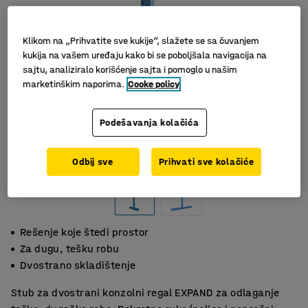
Klikom na „Prihvatite sve kukije“, slažete se sa čuvanjem
kukija na vašem uređaju kako bi se poboljšala navigacija na
sajtu, analiziralo korišćenje sajta i pomoglo u našim
marketinškim naporima.
Cooke policy
Podešavanja kolačića
Odbij sve
Prihvati sve kolačiće
Rešenje koje štedi prostor
Za dugu, tešku robu
Dvostrano skladištenje
Stub za dvostrani konzolni regal EXPAND za odlaganje