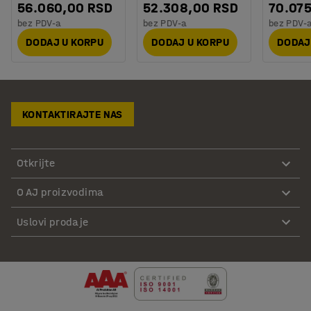
56.060,00 RSD
52.308,00 RSD
70.07
bez PDV-a
bez PDV-a
bez PDV-
DODAJ U KORPU
DODAJ U KORPU
DODAJ
KONTAKTIRAJTE NAS
Otkrijte
O AJ proizvodima
Uslovi prodaje