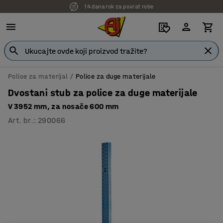
14 dana rok za povrat robe
Police za materijal
Police za duge materijale
Dvostani stub za police za duge materijale
V 3952 mm, za nosače 600 mm
Art. br.
:
290066