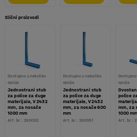
Slični proizvodi
Dostupno u nekoliko
Dostupno u nekoliko
Dostupno 
opcija
opcija
opcija
Jednostrani stub
Jednostrani stub
Dvostan
za police za duge
za police za duge
police z
materijale, V 2432
materijale, V 2432
materija
mm, za nosače
mm, za nosače 600
mm, za 
1000 mm
mm
1000 m
Art. br.
:
290052
Art. br.
:
290051
Art. br.
:
2