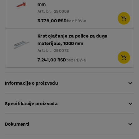
mm
Art. br.: 290069
3.779,00 RSD
bez PDV-a
Krst ojačanje za police za duge
materijale, 1000 mm
Art. br.: 290072
7.241,00 RSD
bez PDV-a
Informacije o proizvodu
Konzolni regali su idealni za uštedu skladišnog prostora.
Specifikacije proizvoda
Oni obezbeđuju horizontalno, lako dostupno i dobro
organizovano skladištenje i skladištenje dugačke robe.
Visina
:
3952
mm
Oni takođe obezbeđuju brzo i bezbedno rukovanje robom.
Dokumenti
Dubina
:
1430
mm
Kombinovanje ovog dvostranog stuba sa poprečnim
Model
:
Dvostrani
podupiračima i krakovima omogućava izradu