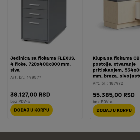
Jedinica sa fiokama FLEXUS,
Klupa sa fiokama QB
4 fioke, 720x400x800 mm,
postolje, otvaranje
siva
pritiskanjem, 534x
mm, breza, sivo jas
Art. br.
:
149577
Art. br.
:
187472
38.127,00 RSD
55.385,00 RSD
bez PDV-a
bez PDV-a
DODAJ U KORPU
DODAJ U KORPU