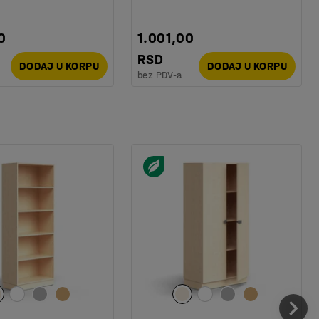
0
1.001,00
RSD
DODAJ U KORPU
DODAJ U KORPU
bez PDV-a