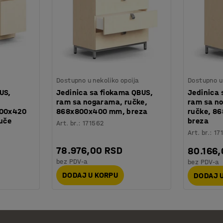
Dostupno u nekoliko opcija
Dostupno u 
US,
Jedinica sa fiokama QBUS,
Jedinica 
ram sa nogarama, ručke,
ram sa n
800x420
868x800x400 mm, breza
ručke, 8
tuče
breza
Art. br.
:
171562
Art. br.
:
17
78.976,00 RSD
80.166
bez PDV-a
bez PDV-a
DODAJ U KORPU
DODAJ 