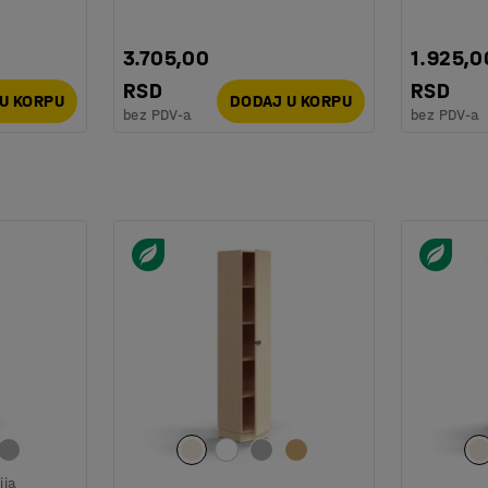
san radni dan!
3.705,00
1.925,0
RSD
RSD
U KORPU
DODAJ U KORPU
bez PDV-a
bez PDV-a
ija