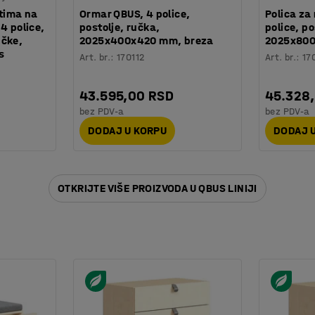
atima na
Ormar QBUS, 4 police,
Polica za
4 police,
postolje, ručka,
police, po
učke,
2025x400x420 mm, breza
2025x800
s
Art. br.
:
170112
Art. br.
:
17
43.595,00 RSD
45.328
bez PDV-a
bez PDV-a
DODAJ U KORPU
DODAJ 
OTKRIJTE VIŠE PROIZVODA U QBUS LINIJI