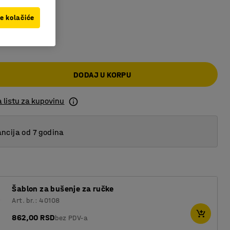
ve kolačiće
,00 RSD
DODAJ U KORPU
 listu za kupovinu
ncija od 7 godina
Šablon za bušenje za ručke
Art. br.: 40108
862,00 RSD
bez PDV-a