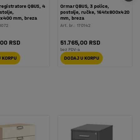
 registratore QBUS, 4
Ormar QBUS, 3 police,
stolje,
postolje, ručke, 1641x800x420
x400 mm, breza
mm, breza
0072
Art. br.
:
170142
,00 RSD
51.765,00 RSD
bez PDV-a
U KORPU
DODAJ U KORPU