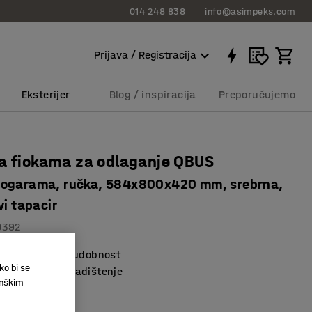
014 248 838
info@asimpeks.com
Prijava / Registracija
Eksterijer
Blog / inspiracija
Preporučujemo
a fiokama za odlaganje QBUS
ogarama, ručka, 584x800x420 mm, srebrna,
vi tapacir
0392
stuk za veliku udobnost
ko bi se
je skriveno skladištenje
inškim
e QBUS