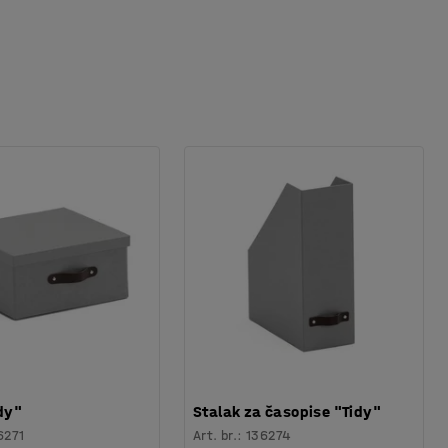
idy"
Stalak za časopise "Tidy"
6271
Art. br.
:
136274