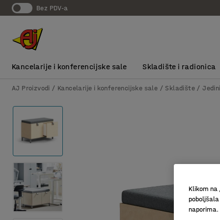
bez PDV-a
Kancelarije i konferencijske sale
Skladište i radionica
AJ Proizvodi
Kancelarije i konferencijske sale
Skladište
Jedin
Klikom na 
poboljšala
naporima.