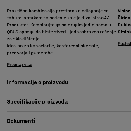
Praktična kombinacija prostora za odlaganje sa
Visina
tabure jastukom za sedenje koje je dizajnirao AJ
Širina
Produkter. Kombinujte ga sa drugim jedinicama u
Dubin
QBUS opsegu da biste stvorili jednoobrazno rešenje
Stalak
za skladištenje.
Pogled
Idealan za kancelarije, konferencijske sale,
predvorja i garderobe.
Pročitaj više
Informacije o proizvodu
Prilagodljiva QBUS serija skladištenja olakšava kreiranje
Specifikacije proizvoda
Ovaj komad nameštaja za sedenje pruža pametnu kombinaci
pogodan je za upotrebu na mnogo različitih lokacija.
Visina
:
534
mm
Dokumenti
Širina
:
800
mm
Dubina
:
420
mm
Fioke nesmetano rade na šinama koje se lako kotrljaju i 