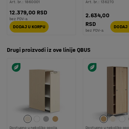
skladištenje ako je potrebno. Sve da vam omogućimo efika
Art. br.
:
1860001
Art. br.
:
136270
12.379,00 RSD
2.634,00
bez PDV-a
RSD
DODAJ U KORPU
DODAJ 
bez PDV-a
Drugi proizvodi iz ove linije QBUS
Dostupno u nekoliko opcija
Dostupno u nekoliko opc