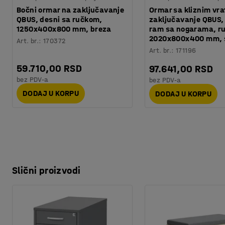
Bočni ormar na zaključavanje
Ormar sa kliznim vr
QBUS, desni sa ručkom,
zaključavanje QBUS, 
1250x400x800 mm, breza
ram sa nogarama, r
2020x800x400 mm, 
Art. br.
:
170372
Art. br.
:
171196
59.710,00 RSD
97.641,00 RSD
bez PDV-a
bez PDV-a
DODAJ U KORPU
DODAJ U KORPU
Slični proizvodi