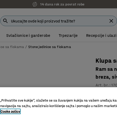
14 dana rok za povrat robe
Svlačionice i garderobe
Trpezarije
Recepcije i ulazi
ice sa fiokama
Stone jedinice sa fiokama
Klupa s
Ram sa n
breza, si
Art. br.
:
17
Satube ja
„Prihvatite sve kukije“, slažete se sa čuvanjem kukija na vašem uređaju ka
Obezbeđu
 navigacija na sajtu, analiziralo korišćenje sajta i pomoglo u našim market
Deo serij
Cooke policy