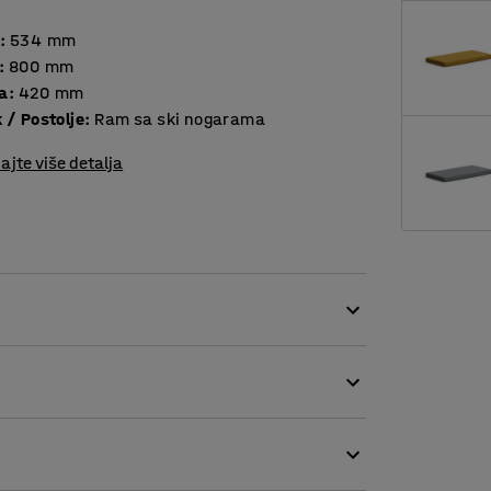
:
534
mm
:
800
mm
a
:
420
mm
 / Postolje
:
Ram sa ski nogarama
ajte više detalja
 dobro organizovanog radnog mesta!
ju skladišta i dodatnog sedišta u jednom i
omogućavaju smeštaj kancelarijskog materijala