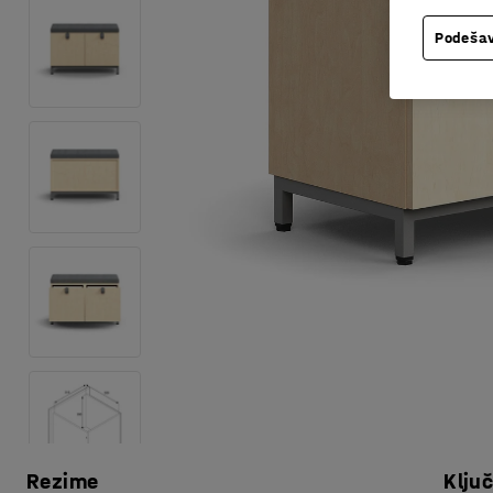
Podešav
Rezime
Klju