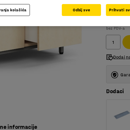
Boja
:
anja kolačića
Odbij sve
Prihvati s
64.015
bez PDV-a
Dodaj na
Gara
Dodaci
čne informacije