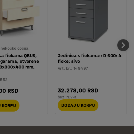
nekoliko opcija
sa fiokama QBUS,
Jedinica s fiokama:: D 600: 4
ogarama, otvorene
fioke: sivo
68x800x400 mm,
Art. br.
:
149497
1552
32.278,00 RSD
,00 RSD
bez PDV-a
DODAJ U KORPU
U KORPU