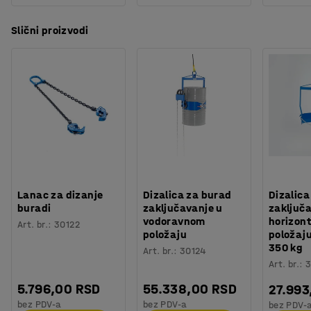
Slični proizvodi
Lanac za dizanje
Dizalica za burad
Dizalica
buradi
zaključavanje u
zaključ
vodoravnom
horizon
Art. br.
:
30122
položaju
položaju
350 kg
Art. br.
:
30124
Art. br.
:
3
5.796,00 RSD
55.338,00 RSD
27.993
bez PDV-a
bez PDV-a
bez PDV-