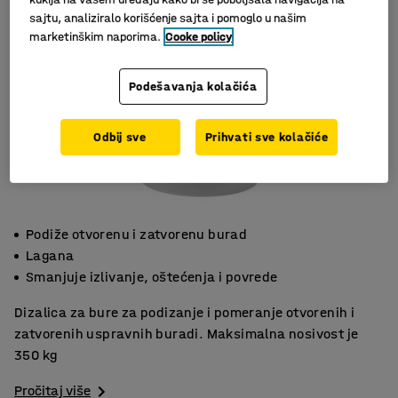
sajtu, analiziralo korišćenje sajta i pomoglo u našim
marketinškim naporima.
Cooke policy
Podešavanja kolačića
Odbij sve
Prihvati sve kolačiće
Podiže otvorenu i zatvorenu burad
Lagana
Smanjuje izlivanje, oštećenja i povrede
Dizalica za bure za podizanje i pomeranje otvorenih i
zatvorenih uspravnih buradi. Maksimalna nosivost je
350 kg
Pročitaj više