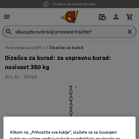
14 dana rok za povrat robe
Rukovanje buradima
Dizalice za burad
Dizalica za burad: za uspravnu burad:
nosivost 350 kg
Art. br.
:
30120
Klikom na „Prihvatite sve kukije“, slažete se sa čuvanjem
kukija na vašem uređaju kako bi se poboljšala navigacija na