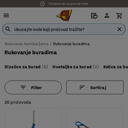
7 godina garancije
Rukovanje hemikalijama
Rukovanje buradima
Rukovanje buradima
Dizalice za burad
(6)
Hvataljke za burad
(2)
Kolica za b
Filter
Sortiraj
20 proizvoda