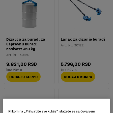
Dizalica za burad: za
Lanac za dizanje buradi
uspravnu burad:
Art. br.
:
30122
nosivost 350 kg
Art. br.
:
30120
9.821,00 RSD
5.796,00 RSD
bez PDV-a
bez PDV-a
DODAJ U KORPU
DODAJ U KORPU
Klikom na „Prihvatite sve kukije“, slažete se sa čuvanjem