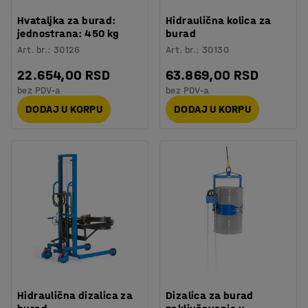
Hvataljka za burad:
Hidraulična kolica za
jednostrana: 450 kg
burad
Art. br.
:
30126
Art. br.
:
30130
22.654,00 RSD
63.869,00 RSD
bez PDV-a
bez PDV-a
DODAJ U KORPU
DODAJ U KORPU
Hidraulična dizalica za
Dizalica za burad