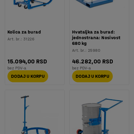
Kolica za burad
Hvataljka za burad:
jednostrana: Nosivost
Art. br.
:
31226
680 kg
Art. br.
:
25980
15.094,00 RSD
46.282,00 RSD
bez PDV-a
bez PDV-a
DODAJ U KORPU
DODAJ U KORPU