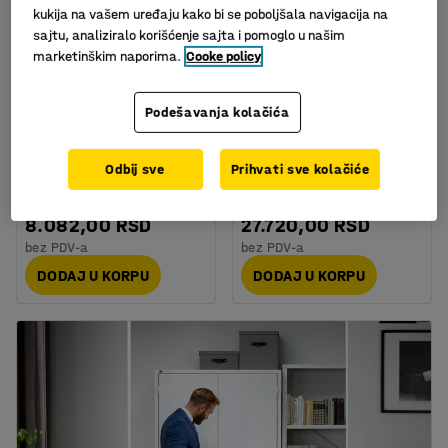
kukija na vašem uređaju kako bi se poboljšala navigacija na
sajtu, analiziralo korišćenje sajta i pomoglo u našim
marketinškim naporima.
Cooke policy
Podešavanja kolačića
Kolica za burad:
Kolica za burad
unutrašnji prečnik 600
Art. br.
:
30127
mm
Odbij sve
Prihvati sve kolačiće
Art. br.
:
31119
8.082,00 RSD
27.720,00 RSD
bez PDV-a
bez PDV-a
DODAJ U KORPU
DODAJ U KORPU