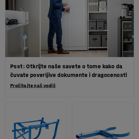
Psst: Otkrijte naše savete o tome kako da
čuvate poverljive dokumente i dragocenosti
Pročitajte naš vodič