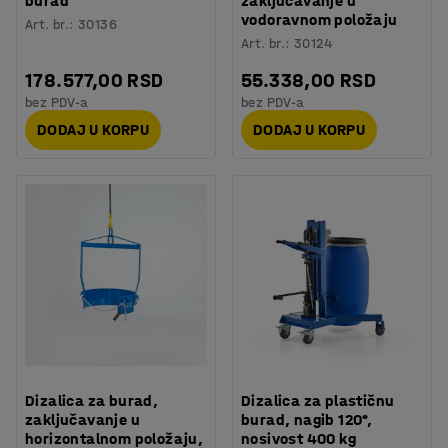
burad
zaključavanje u
vodoravnom položaju
Art. br.
:
30136
Art. br.
:
30124
178.577,00 RSD
55.338,00 RSD
bez PDV-a
bez PDV-a
DODAJ U KORPU
DODAJ U KORPU
Dizalica za burad,
Dizalica za plastičnu
zaključavanje u
burad, nagib 120°,
horizontalnom položaju,
nosivost 400 kg