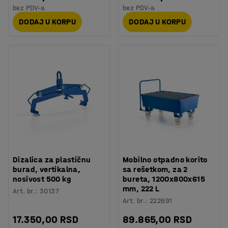
bez PDV-a
bez PDV-a
DODAJ U KORPU
DODAJ U KORPU
Dizalica za plastičnu
Mobilno otpadno korito
burad, vertikalna,
sa rešetkom, za 2
nosivost 500 kg
bureta, 1200x800x615
mm, 222 L
Art. br.
:
30137
Art. br.
:
222691
17.350,00 RSD
89.865,00 RSD