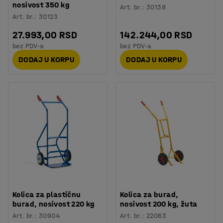
nosivost 350 kg
Art. br.
:
30138
Art. br.
:
30123
27.993,00 RSD
142.244,00 RSD
bez PDV-a
bez PDV-a
DODAJ U KORPU
DODAJ U KORPU
Kolica za plastičnu
Kolica za burad,
burad, nosivost 220 kg
nosivost 200 kg, žuta
Art. br.
:
30904
Art. br.
:
22063