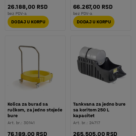
26.188,00 RSD
66.267,00 RSD
bez PDV-a
bez PDV-a
DODAJ U KORPU
DODAJ U KORPU
Kolica za burad sa
Tankvana za jedno bure
ručkom, za jedno stojeće
sa koritom 250 L
bure
kapacitet
Art. br.
:
30141
Art. br.
:
24717
76.189,00 RSD
265.505,00 RSD