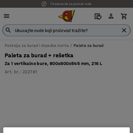
14 dana rok za povrat robe
7 godina garancije
Postolja za burad i otpadna korita
Palete za burad
Paleta za burad + rešetka
Za 1 vertikalno bure, 800x800x545 mm, 216 L
Art. br.
:
222781