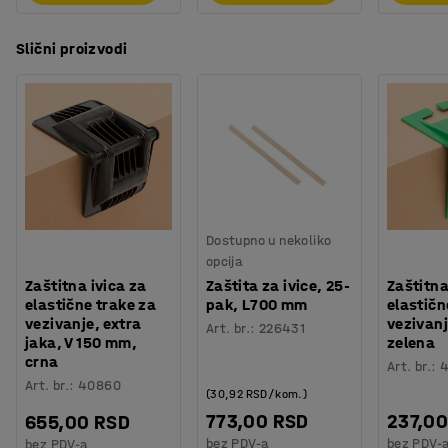
Slični proizvodi
Dostupno u nekoliko
opcija
Zaštitna ivica za
Zaštita za ivice, 25-
Zaštitna
elastične trake za
pak, L700 mm
elastičn
vezivanje, extra
vezivanj
Art. br.
:
226431
jaka, V 150 mm,
zelena
crna
Art. br.
:
Art. br.
:
40860
(30,92 RSD/kom.)
773,00 RSD
237,00
655,00 RSD
bez PDV-a
bez PDV-
bez PDV-a