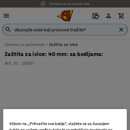
14 dana rok za povrat robe
Oprema za pakovanje
Zaštita za ivice
Zaštita za ivice: 40 mm: sa bodljama:
Art. br.
:
25621
Klikom na „Prihvatite sve kukije“, slažete se sa čuvanjem
kukija na vašem uređaju kako bi se poboljšala navigacija na