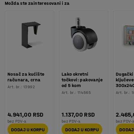
Možda ste zainteresovani i za
Orijentaciono vreme potrebno za montažu
:
5
Min
Težina
:
7,61
kg
Nosač za kućište
Lako okretni
Dugački
računara, crna
točkovi: pakovanje
ključeve
od 5 kom
300x24
Art. br.
:
13992
Art. br.
:
114565
Art. br.
:
1
4.941,00 RSD
1.137,00 RSD
2.465
bez PDV-a
bez PDV-a
bez PDV-
DODAJ U KORPU
DODAJ U KORPU
DODAJ