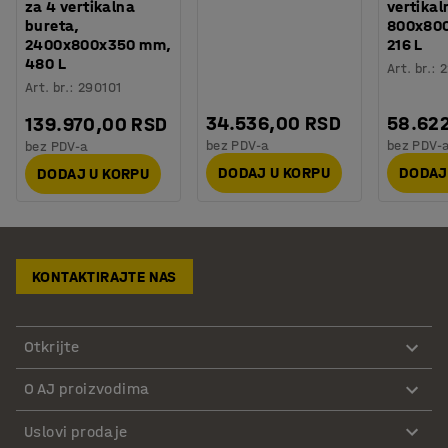
za 4 vertikalna
vertikal
bureta,
800x80
2400x800x350 mm,
216 L
480 L
Art. br.
:
2
Art. br.
:
290101
34.536,00 RSD
58.62
139.970,00 RSD
bez PDV-a
bez PDV-
bez PDV-a
DODAJ U KORPU
DODAJ
DODAJ U KORPU
KONTAKTIRAJTE NAS
Otkrijte
O AJ proizvodima
Uslovi prodaje