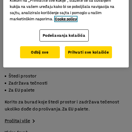
Klikom na „Prihvatite sve kukije“, slažete se sa čuvanjem
kukija na vašem uređaju kako bi se poboljšala navigacija na
sajtu, analiziralo korišćenje sajta i pomoglo u našim
marketinškim naporima.
Cooke policy
Podešavanja kolačića
Odbij sve
Prihvati sve kolačiće
Štedi prostor
Zadržava tečnosti
Za EU palete
Korito za burad koje štedi prostor i zadržava tečenost
ukoliko dođe do prolivanja.Za EU palete.
Pročitaj više