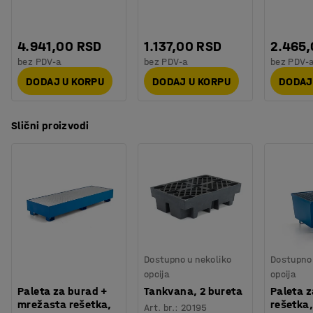
4.941,00 RSD
1.137,00 RSD
2.465
bez PDV-a
bez PDV-a
bez PDV-
DODAJ U KORPU
DODAJ U KORPU
DODAJ
Slični proizvodi
Dostupno u nekoliko
Dostupno 
opcija
opcija
Paleta za burad +
Tankvana, 2 bureta
Paleta z
mrežasta rešetka,
rešetka,
Art. br.
:
20195