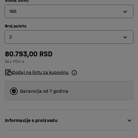
Visina (mm)
185
Broj paleta
150
2
185
80.793,00 RSD
2
bez PDV-a
3
Dodaj na listu za kupovinu
Garancija od 7 godina
Informacije o proizvodu
Stvorite sigurniju radnu sredinu uz pomoć ovog