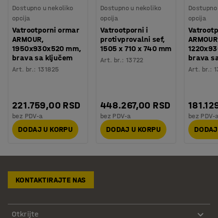
Dostupno u nekoliko
Dostupno u nekoliko
Dostupno 
opcija
opcija
opcija
Vatrootporni ormar
Vatrootporni i
Vatrootp
ARMOUR,
protivprovalni sef,
ARMOUR
1950x930x520 mm,
1505 x 710 x 740 mm
1220x9
brava sa ključem
brava s
Art. br.
:
13722
Art. br.
:
131825
Art. br.
:
1
221.759,00 RSD
448.267,00 RSD
181.12
bez PDV-a
bez PDV-a
bez PDV-
DODAJ U KORPU
DODAJ U KORPU
DODAJ
KONTAKTIRAJTE NAS
Otkrijte