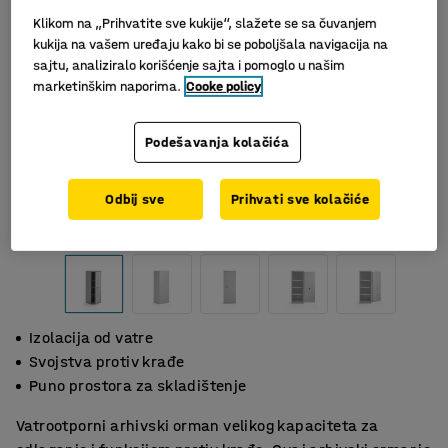
Klikom na „Prihvatite sve kukije“, slažete se sa čuvanjem
kukija na vašem uređaju kako bi se poboljšala navigacija na
sajtu, analiziralo korišćenje sajta i pomoglo u našim
marketinškim naporima.
Cooke policy
Podešavanja kolačića
Odbij sve
Prihvati sve kolačiće
Slični proizvodi
Izolacija od vatre
Svojstva protiv krađe
Puno prostora za skladištenje
Vatrootporni arhivski orman velikog kapaciteta za