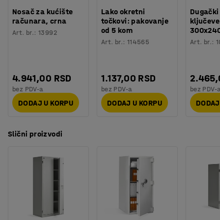
Montaža
:
Sklopljeno
Nosač za kućište
Lako okretni
Dugački
računara, crna
točkovi: pakovanje
ključeve
od 5 kom
300x24
Art. br.
:
13992
Art. br.
:
114565
Art. br.
:
1
4.941,00 RSD
1.137,00 RSD
2.465
bez PDV-a
bez PDV-a
bez PDV-
DODAJ U KORPU
DODAJ U KORPU
DODAJ
Slični proizvodi