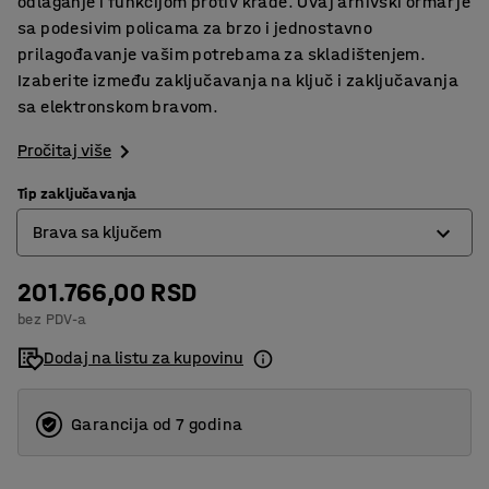
odlaganje i funkcijom protiv krađe. Ovaj arhivski ormar je
sa podesivim policama za brzo i jednostavno
prilagođavanje vašim potrebama za skladištenjem.
Izaberite između zaključavanja na ključ i zaključavanja
sa elektronskom bravom.
Pročitaj više
Tip zaključavanja
Brava sa ključem
201.766,00 RSD
Brava sa ključem
bez PDV-a
Elektronska brava
Dodaj na listu za kupovinu
Garancija od 7 godina