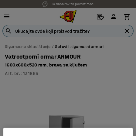
14 dana rok za povrat robe
Sigurnosno skladištenje
Sefovi i sigurnosni ormari
Vatrootporni ormar ARMOUR
1600x600x520 mm, brava sa ključem
Art. br.
:
131865