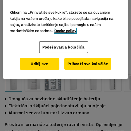
Klikom na „Prihvatite sve kukije“, slažete se sa čuvanjem
kukija na vašem uređaju kako bi se poboljšala navigacija na
sajtu, analiziralo korišćenje sajta i pomoglo u našim
marketinškim naporima.
Cooke policy
Podešavanja kolačića
Slični proizvodi
Odbij sve
Prihvati sve kolačiće
Omogućava bezbedno skladištenje baterija
Električni priključci pojednostavljuju punjenje
Alarmni senzori unutar i izvan ormana
Prostrani ormarić za baterije raznih vrsta. Opremljen je