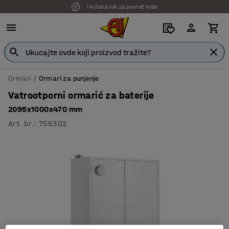
14 dana rok za povrat robe
7 godina garancije
Ormari
Ormari za punjenje
Vatrootporni ormarić za baterije
2095x1000x470 mm
Art. br.
:
755302