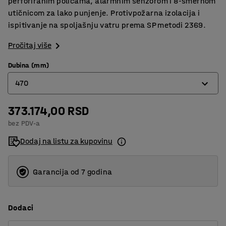
perforiranim policama, alarmnim senzorom i 8-smernom
utičnicom za lako punjenje. Protivpožarna izolacija i
ispitivanje na spoljašnju vatru prema SP metodi 2369.
Pročitaj više
Dubina (mm)
470
373.174,00 RSD
470
bez PDV-a
620
Dodaj na listu za kupovinu
Garancija od 7 godina
Dodaci