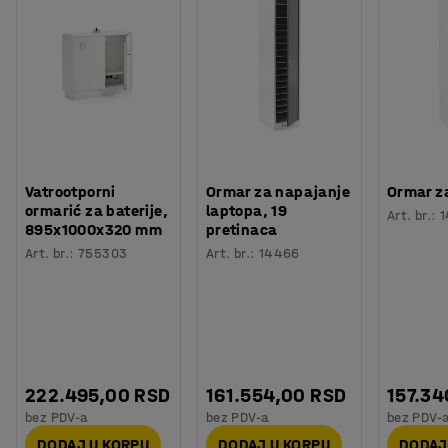
Vatrootporni
Ormar za napajanje
Ormar z
ormarić za baterije,
laptopa, 19
Art. br.
:
1
895x1000x320 mm
pretinaca
Art. br.
:
755303
Art. br.
:
14466
222.495,00 RSD
161.554,00 RSD
157.34
bez PDV-a
bez PDV-a
bez PDV-
DODAJ U KORPU
DODAJ U KORPU
DODAJ