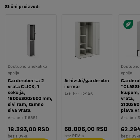
Slični proizvodi
Dostupno u nekoliko
Dostupno 
opcija
opcija
Garderober sa 2
Arhivski/garderobn
Gardero
vrata CLICK, 1
i ormar
"CLASSI
sekcija,
klupom, 
Art. br.
:
12946
1800x300x500 mm,
vrata,
sivi ram, tamno
2120x6
siva vrata
plava vr
Art. br.
:
116851
Art. br.
:
3
68.006,00 RSD
18.393,00 RSD
62.29
bez PDV-a
bez PDV-a
bez PDV-