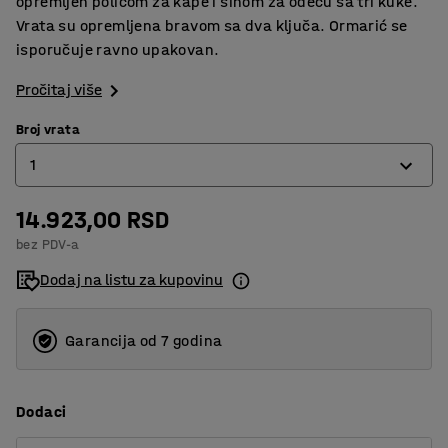
opremljen policom za kape i šinom za odeću sa tri kuke.
Vrata su opremljena bravom sa dva ključa. Ormarić se
isporučuje ravno upakovan.
Pročitaj više
Broj vrata
1
14.923,00 RSD
1
bez PDV-a
2
Dodaj na listu za kupovinu
3
4
Garancija od 7 godina
Dodaci