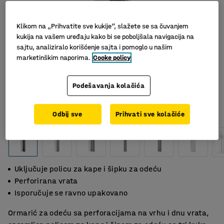
Klikom na „Prihvatite sve kukije“, slažete se sa čuvanjem
kukija na vašem uređaju kako bi se poboljšala navigacija na
sajtu, analiziralo korišćenje sajta i pomoglo u našim
marketinškim naporima.
Cooke policy
Podešavanja kolačića
Slični proizvodi
Odbij sve
Prihvati sve kolačiće
Uključuje policu za kape i šipku za odeću
Perforirana vrata
Isporučuje se ravno upakovano
Ormarić za odeću sa perforacijama na vrhu i dnu vrata,