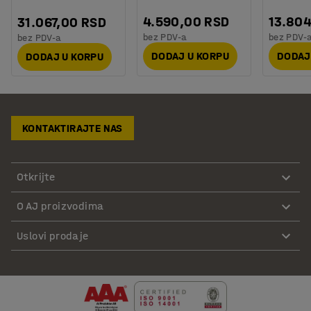
4.590,00 RSD
13.80
31.067,00 RSD
bez PDV-a
bez PDV-
bez PDV-a
DODAJ U KORPU
DODAJ
DODAJ U KORPU
KONTAKTIRAJTE NAS
Otkrijte
O AJ proizvodima
Uslovi prodaje