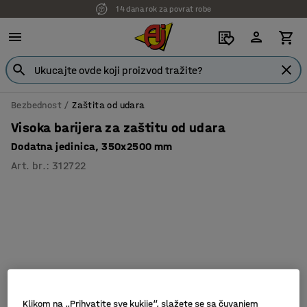
14 dana rok za povrat robe
Bezbednost
Zaštita od udara
Visoka barijera za zaštitu od udara
Dodatna jedinica, 350x2500 mm
Art. br.
:
312722
Klikom na „Prihvatite sve kukije“, slažete se sa čuvanjem