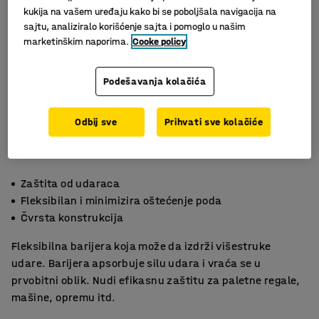
kukija na vašem uređaju kako bi se poboljšala navigacija na
sajtu, analiziralo korišćenje sajta i pomoglo u našim
marketinškim naporima.
Cooke policy
Podešavanja kolačića
Odbij sve
Prihvati sve kolačiće
Zaštita od udaraca
Fleksibilan i minimizira oštećenje poda
Čvrsta konstrukcija
Fleksibilna barijera koja može da izdrži višestruke
udare. Barijera apsorbuje silu udara i vraća se u
prvobitni oblik. Nudi efikasnu zaštitu za paletne regale,
mašine, opremu itd.