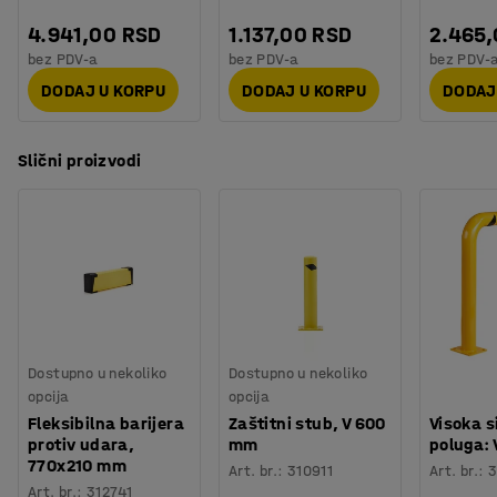
4.941,00 RSD
1.137,00 RSD
2.465
bez PDV-a
bez PDV-a
bez PDV-
DODAJ U KORPU
DODAJ U KORPU
DODAJ
Slični proizvodi
Dostupno u nekoliko
Dostupno u nekoliko
opcija
opcija
Fleksibilna barijera
Zaštitni stub, V 600
Visoka 
protiv udara,
mm
poluga:
770x210 mm
Art. br.
:
310911
Art. br.
:
3
Art. br.
:
312741