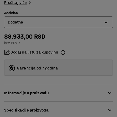
Pročitaj više
Jedinica
Dodatna
88.933,00 RSD
Dodatna
bez PDV-a
Osnovna
Dodaj na listu za kupovinu
Garancija od 7 godina
Informacije o proizvodu
Udarna barijera je napravljena od izdržljive i fleksibilne
Specifikacije proizvoda
plastike koja se može reciklirati. Boje čine barijeru veoma
vidljivom i jasno obeležavaju trake za vozila ili pešake.